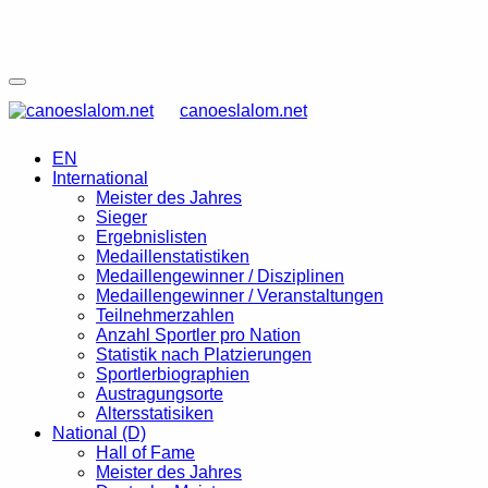
canoeslalom.net
EN
International
Meister des Jahres
Sieger
Ergebnislisten
Medaillenstatistiken
Medaillengewinner / Disziplinen
Medaillengewinner / Veranstaltungen
Teilnehmerzahlen
Anzahl Sportler pro Nation
Statistik nach Platzierungen
Sportlerbiographien
Austragungsorte
Altersstatisiken
National (D)
Hall of Fame
Meister des Jahres