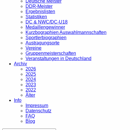
Deutsche Meister
DDR-Meister
Ergebnislisten
Statistiken
DC & NWC/DC-U18
Medaillengewinner
Kurzbographien Auswahlmannschaften
Sportlerbiographien
Austragungsorte
Vereine
Gruppenmeisterschaften
Veranstaltungen in Deutschland
Archiv
2026
2025
2024
2023
2022
Älter
Info
Impressum
Datenschutz
FAQ
Blog