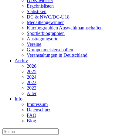
DDR-Meister
Ergebnislisten
Statistiken
DC & NWC/DC-U18
Medaillengewinner
Kurzbographien Auswahlmannschaften
Sportlerbiographien
Austragungsorte
Vereine
Gruppenmeisterschaften
Veranstaltungen in Deutschland
Archiv
2026
2025
2024
2023
2022
Älter
Info
Impressum
Datenschutz
FAQ
Blog