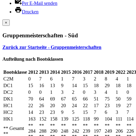
Per E-Mail senden
Drucken
×
Gruppenmeisterschaften - Süd
Zurück zur Startseite - Gruppenmeisterschaften
Aufteilung nach Bootsklassen
Bootsklasse
2012
2013
2014
2015
2016
2017
2018
2019
2022
202
C2M
0
7
6
1
7
3
2
8
4
1
DC1
15
16
13
9
14
15
18
29
18
18
DC2
0
0
1
3
2
0
3
4
1
0
DK1
70
64
69
67
65
66
51
75
50
59
HC1
22
26
20
20
24
22
17
23
19
27
HC2
14
23
23
9
5
15
7
6
3
7
HK1
163
152
158
139
125
118
99
104
111
114
**
**
**
**
**
**
**
**
**
**
** Gesamt
284
288
290
248
242
239
197
249
206
226
**