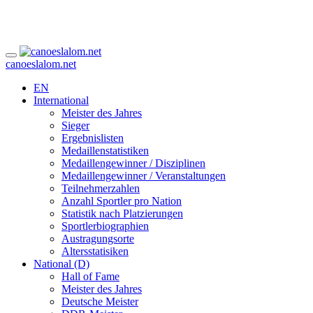
canoeslalom.net
EN
International
Meister des Jahres
Sieger
Ergebnislisten
Medaillenstatistiken
Medaillengewinner / Disziplinen
Medaillengewinner / Veranstaltungen
Teilnehmerzahlen
Anzahl Sportler pro Nation
Statistik nach Platzierungen
Sportlerbiographien
Austragungsorte
Altersstatisiken
National (D)
Hall of Fame
Meister des Jahres
Deutsche Meister