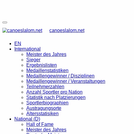
canoeslalom.net
EN
International
Meister des Jahres
Sieger
Ergebnislisten
Medaillenstatistiken
Medaillengewinner / Disziplinen
Medaillengewinner / Veranstaltungen
Teilnehmerzahlen
Anzahl Sportler pro Nation
Statistik nach Platzierungen
Sportlerbiographien
Austragungsorte
Altersstatisiken
National (D)
Hall of Fame
Meister des Jahres