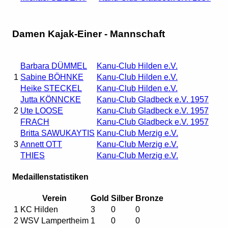
Damen Kajak-Einer - Mannschaft
Barbara DÜMMEL
Kanu-Club Hilden e.V.
1
Sabine BÖHNKE
Kanu-Club Hilden e.V.
Heike STECKEL
Kanu-Club Hilden e.V.
Jutta KÖNNCKE
Kanu-Club Gladbeck e.V. 1957
2
Ute LOOSE
Kanu-Club Gladbeck e.V. 1957
FRACH
Kanu-Club Gladbeck e.V. 1957
Britta SAWUKAYTIS
Kanu-Club Merzig e.V.
3
Annett OTT
Kanu-Club Merzig e.V.
THIES
Kanu-Club Merzig e.V.
Medaillenstatistiken
Verein
Gold
Silber
Bronze
1
KC Hilden
3
0
0
2
WSV Lampertheim
1
0
0