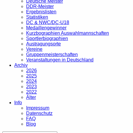
Deutsche Meister
DDR-Meister
Ergebnislisten
Statistiken
DC & NWC/DC-U18
Medaillengewinner
Kurzbographien Auswahlmannschaften
Sportlerbiographien
Austragungsorte
Vereine
Gruppenmeisterschaften
Veranstaltungen in Deutschland
Archiv
2026
2025
2024
2023
2022
Älter
Info
Impressum
Datenschutz
FAQ
Blog