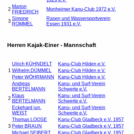
Marion
2
Monheimer Kanu-Club 1972 e.V.
FRIEDRICH
Simone
Rasen und Wassersportverein
3
ROMMEL
Essen 1931 e.V.
Herren Kajak-Einer - Mannschaft
Ulrich KÜHNDELT
Kanu-Club Hilden e.V.
1
Wilhelm DÜMMEL
Kanu-Club Hilden e.V.
Peter WÖHRMANN
Kanu-Club Hilden e.V.
Andreas
Kanu- und Surf-Verein
BERTELMANN
Schwerte e.V.
Klaus
Kanu- und Surf-Verein
2
BERTELMANN
Schwerte e.V.
Eckehard jun.
Kanu- und Surf-Verein
WEIST
Schwerte e.V.
Thomas LOOSE
Kanu-Club Gladbeck e.V. 1957
3
Peter BRAUN
Kanu-Club Gladbeck e.V. 1957
Michael SEIBERT
Kanu-Club Gladbeck e.V. 1957