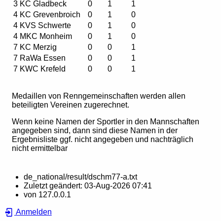
3
KC Gladbeck
0
1
1
4
KC Grevenbroich
0
1
0
4
KVS Schwerte
0
1
0
4
MKC Monheim
0
1
0
7
KC Merzig
0
0
1
7
RaWa Essen
0
0
1
7
KWC Krefeld
0
0
1
Medaillen von Renngemeinschaften werden allen
beteiligten Vereinen zugerechnet.
Wenn keine Namen der Sportler in den Mannschaften
angegeben sind, dann sind diese Namen in der
Ergebnisliste ggf. nicht angegeben und nachträglich
nicht ermittelbar
de_national/result/dschm77-a.txt
Zuletzt geändert:
03-Aug-2026 07:41
von
127.0.0.1
Anmelden