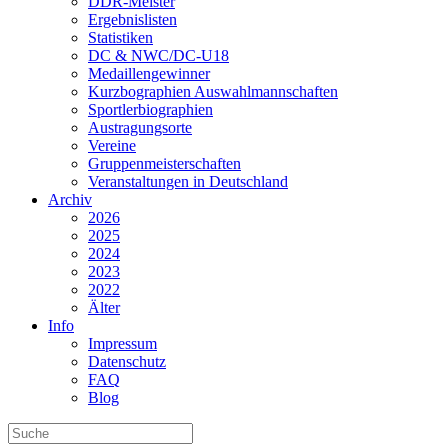
DDR-Meister
Ergebnislisten
Statistiken
DC & NWC/DC-U18
Medaillengewinner
Kurzbographien Auswahlmannschaften
Sportlerbiographien
Austragungsorte
Vereine
Gruppenmeisterschaften
Veranstaltungen in Deutschland
Archiv
2026
2025
2024
2023
2022
Älter
Info
Impressum
Datenschutz
FAQ
Blog