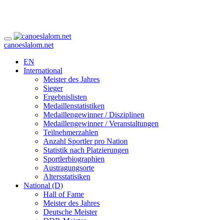
canoeslalom.net
EN
International
Meister des Jahres
Sieger
Ergebnislisten
Medaillenstatistiken
Medaillengewinner / Disziplinen
Medaillengewinner / Veranstaltungen
Teilnehmerzahlen
Anzahl Sportler pro Nation
Statistik nach Platzierungen
Sportlerbiographien
Austragungsorte
Altersstatisiken
National (D)
Hall of Fame
Meister des Jahres
Deutsche Meister