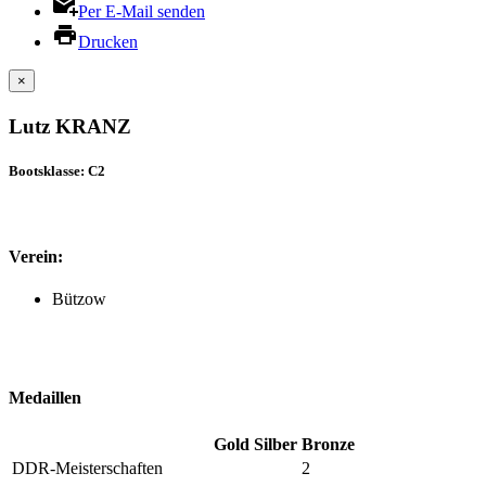
Per E-Mail senden
Drucken
×
Lutz KRANZ
Bootsklasse: C2
Verein:
Bützow
Medaillen
Gold
Silber
Bronze
DDR-Meisterschaften
2