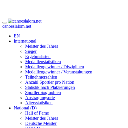
canoeslalom.net
EN
International
Meister des Jahres
Sieger
Ergebnislisten
Medaillenstatistiken
Medaillengewinner / Disziplinen
Medaillengewinner / Veranstaltungen
Teilnehmerzahlen
Anzahl Sportler pro Nation
Statistik nach Platzierungen
Sportlerbiographien
Austragungsorte
Altersstatisiken
National (D)
Hall of Fame
Meister des Jahres
Deutsche Meister