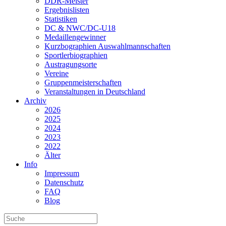
DDR-Meister
Ergebnislisten
Statistiken
DC & NWC/DC-U18
Medaillengewinner
Kurzbographien Auswahlmannschaften
Sportlerbiographien
Austragungsorte
Vereine
Gruppenmeisterschaften
Veranstaltungen in Deutschland
Archiv
2026
2025
2024
2023
2022
Älter
Info
Impressum
Datenschutz
FAQ
Blog