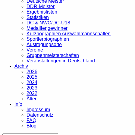
Deutsche Meister
DDR-Meister
Ergebnislisten
Statistiken
DC & NWC/DC-U18
Medaillengewinner
Kurzbographien Auswahlmannschaften
Sportlerbiographien
Austragungsorte
Vereine
Gruppenmeisterschaften
Veranstaltungen in Deutschland
Archiv
2026
2025
2024
2023
2022
Älter
Info
Impressum
Datenschutz
FAQ
Blog