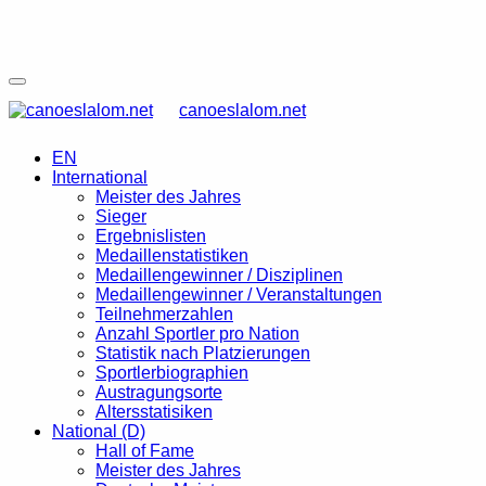
canoeslalom.net
EN
International
Meister des Jahres
Sieger
Ergebnislisten
Medaillenstatistiken
Medaillengewinner / Disziplinen
Medaillengewinner / Veranstaltungen
Teilnehmerzahlen
Anzahl Sportler pro Nation
Statistik nach Platzierungen
Sportlerbiographien
Austragungsorte
Altersstatisiken
National (D)
Hall of Fame
Meister des Jahres