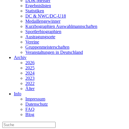
DDR-Meister
Ergebnislisten
Statistiken
DC & NWC/DC-U18
Medaillengewinner
Kurzbographien Auswahlmannschaften
Sportlerbiographien
Austragungsorte
Vereine
Gruppenmeisterschaften
Veranstaltungen in Deutschland
Archiv
2026
2025
2024
2023
2022
Älter
Info
Impressum
Datenschutz
FAQ
Blog