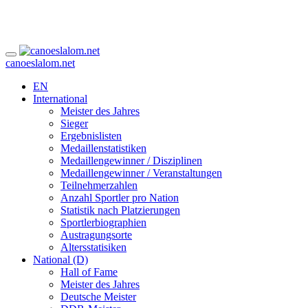
canoeslalom.net
EN
International
Meister des Jahres
Sieger
Ergebnislisten
Medaillenstatistiken
Medaillengewinner / Disziplinen
Medaillengewinner / Veranstaltungen
Teilnehmerzahlen
Anzahl Sportler pro Nation
Statistik nach Platzierungen
Sportlerbiographien
Austragungsorte
Altersstatisiken
National (D)
Hall of Fame
Meister des Jahres
Deutsche Meister