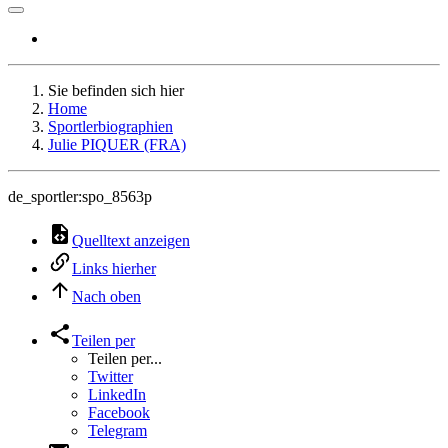
Sie befinden sich hier
Home
Sportlerbiographien
Julie PIQUER (FRA)
de_sportler:spo_8563p
Quelltext anzeigen
Links hierher
Nach oben
Teilen per
Teilen per...
Twitter
LinkedIn
Facebook
Telegram