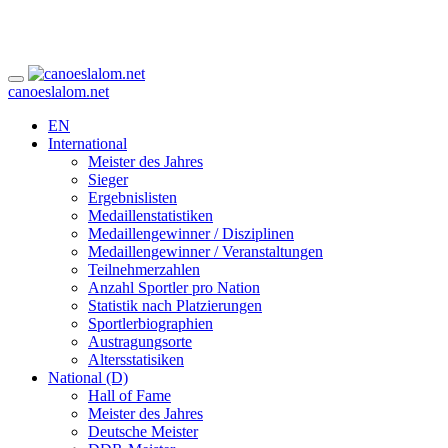
canoeslalom.net
EN
International
Meister des Jahres
Sieger
Ergebnislisten
Medaillenstatistiken
Medaillengewinner / Disziplinen
Medaillengewinner / Veranstaltungen
Teilnehmerzahlen
Anzahl Sportler pro Nation
Statistik nach Platzierungen
Sportlerbiographien
Austragungsorte
Altersstatisiken
National (D)
Hall of Fame
Meister des Jahres
Deutsche Meister