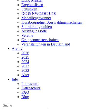
DDR-Meister
Ergebnislisten
Statistiken
DC & NWC/DC-U18
Medaillengewinner
Kurzbographien Auswahlmannschaften
Sportlerbiographien
Austragungsorte
Vereine
Gruppenmeisterschaften
Veranstaltungen in Deutschland
Archiv
2026
2025
2024
2023
2022
Älter
Info
Impressum
Datenschutz
FAQ
Blog