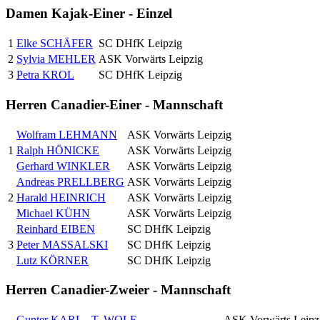
Damen Kajak-Einer - Einzel
1
Elke SCHÄFER
SC DHfK Leipzig
2
Sylvia MEHLER
ASK Vorwärts Leipzig
3
Petra KROL
SC DHfK Leipzig
Herren Canadier-Einer - Mannschaft
Wolfram LEHMANN
ASK Vorwärts Leipzig
1
Ralph HÖNICKE
ASK Vorwärts Leipzig
Gerhard WINKLER
ASK Vorwärts Leipzig
Andreas PRELLBERG
ASK Vorwärts Leipzig
2
Harald HEINRICH
ASK Vorwärts Leipzig
Michael KÜHN
ASK Vorwärts Leipzig
Reinhard EIBEN
SC DHfK Leipzig
3
Peter MASSALSKI
SC DHfK Leipzig
Lutz KÖRNER
SC DHfK Leipzig
Herren Canadier-Zweier - Mannschaft
Gunter KARL
-
T. WOLF
ASK Vorwärts Leipz