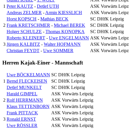
1
Peter KAUTZ
-
Detlef UTH
ASK Vorwärts Leipz
Andreas ZELMER
-
Armin KIESSLICH
ASK Vorwärts Leipz
Horst KOPSCH
-
Mathias BECK
SC DHfK Leipzig
2
Frank KRETSCHMER
-
Michael BEREK
SC DHfK Leipzig
Holger SCHULZE
-
Thomas KONOPKA
SC DHfK Leipzig
Roberto KLEINERT
-
Uwe ENGELMANN
ASK Vorwärts Leipz
3
Jürgen KALBITZ
-
Walter HOFMANN
ASK Vorwärts Leipz
Christian FEYDT
-
Uwe SOMMER
ASK Vorwärts Leipz
Herren Kajak-Einer - Mannschaft
Uwe BÖCKELMANN
SC DHfK Leipzig
1
Bernd FLECKEISEN
SC DHfK Leipzig
Detlef MUNKELT
SC DHfK Leipzig
Harald GIMPEL
ASK Vorwärts Leipzig
2
Rolf HERRMANN
ASK Vorwärts Leipzig
Klaus TETTENBORN
ASK Vorwärts Leipzig
Frank PITTACK
ASK Vorwärts Leipzig
3
Ronald ERNST
ASK Vorwärts Leipzig
Uwe RÖSSLER
ASK Vorwärts Leipzig