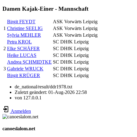
Damen Kajak-Einer - Mannschaft
Birgit FEYDT
ASK Vorwärts Leipzig
1
Christine SEELIG
ASK Vorwärts Leipzig
Sylvia MEHLER
ASK Vorwärts Leipzig
Petra KROL
SC DHfK Leipzig
2
Elke SCHÄFER
SC DHfK Leipzig
Heike LUCAS
SC DHfK Leipzig
Andrea SCHMIDTKE
SC DHfK Leipzig
3
Gabriele WRUCK
SC DHfK Leipzig
Birgit KRÜGER
SC DHfK Leipzig
de_national/result/ddr1978.txt
Zuletzt geändert:
01-Aug-2026 22:58
von
127.0.0.1
Anmelden
canoeslalom.net