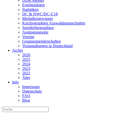
DDR-Meister
Ergebnislisten
Statistiken
DC & NWC/DC-U18
Medaillengewinner
Kurzbographien Auswahlmannschaften
Sportlerbiographien
Austragungsorte
Vereine
Gruppenmeisterschaften
Veranstaltungen in Deutschland
Archiv
2026
2025
2024
2023
2022
Älter
Info
Impressum
Datenschutz
FAQ
Blog