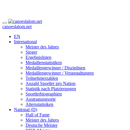
canoeslalom.net
EN
International
Meister des Jahres
Sieger
Ergebnislisten
Medaillenstatistiken
Medaillengewinner / Disziplinen
Medaillengewinner / Veranstaltungen
Teilnehmerzahlen
Anzahl Sportler pro Nation
Statistik nach Platzierungen
Sportlerbiographien
Austragungsorte
Altersstatisiken
National (D)
Hall of Fame
Meister des Jahres
Deutsche Meister