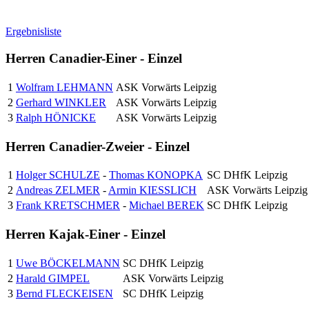
Ergebnisliste
Herren Canadier-Einer - Einzel
1
Wolfram LEHMANN
ASK Vorwärts Leipzig
2
Gerhard WINKLER
ASK Vorwärts Leipzig
3
Ralph HÖNICKE
ASK Vorwärts Leipzig
Herren Canadier-Zweier - Einzel
1
Holger SCHULZE
-
Thomas KONOPKA
SC DHfK Leipzig
2
Andreas ZELMER
-
Armin KIESSLICH
ASK Vorwärts Leipzig
3
Frank KRETSCHMER
-
Michael BEREK
SC DHfK Leipzig
Herren Kajak-Einer - Einzel
1
Uwe BÖCKELMANN
SC DHfK Leipzig
2
Harald GIMPEL
ASK Vorwärts Leipzig
3
Bernd FLECKEISEN
SC DHfK Leipzig