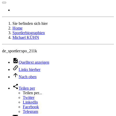
Sie befinden sich hier
Home
Sportlerbiographien
Michael KÜHN
de_sportler:spo_211k
Quelltext anzeigen
Links hierher
Nach oben
Teilen per
Teilen per...
Twitter
LinkedIn
Facebook
Telegram