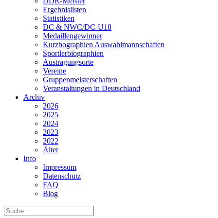
DDR-Meister
Ergebnislisten
Statistiken
DC & NWC/DC-U18
Medaillengewinner
Kurzbographien Auswahlmannschaften
Sportlerbiographien
Austragungsorte
Vereine
Gruppenmeisterschaften
Veranstaltungen in Deutschland
Archiv
2026
2025
2024
2023
2022
Älter
Info
Impressum
Datenschutz
FAQ
Blog