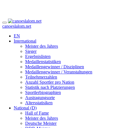
canoeslalom.net
EN
International
Meister des Jahres
Sieger
Ergebnislisten
Medaillenstatistiken
Medaillengewinner / Disziplinen
Medaillengewinner / Veranstaltungen
Teilnehmerzahlen
Anzahl Sportler pro Nation
Statistik nach Platzierungen
Sportlerbiographien
Austragungsorte
Altersstatisiken
National (D)
Hall of Fame
Meister des Jahres
Deutsche Meister