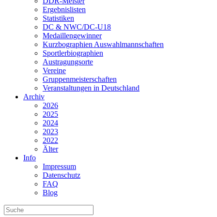
DDR-Meister
Ergebnislisten
Statistiken
DC & NWC/DC-U18
Medaillengewinner
Kurzbographien Auswahlmannschaften
Sportlerbiographien
Austragungsorte
Vereine
Gruppenmeisterschaften
Veranstaltungen in Deutschland
Archiv
2026
2025
2024
2023
2022
Älter
Info
Impressum
Datenschutz
FAQ
Blog