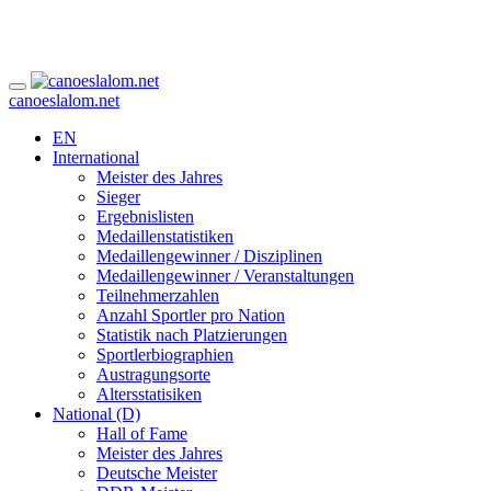
canoeslalom.net
EN
International
Meister des Jahres
Sieger
Ergebnislisten
Medaillenstatistiken
Medaillengewinner / Disziplinen
Medaillengewinner / Veranstaltungen
Teilnehmerzahlen
Anzahl Sportler pro Nation
Statistik nach Platzierungen
Sportlerbiographien
Austragungsorte
Altersstatisiken
National (D)
Hall of Fame
Meister des Jahres
Deutsche Meister