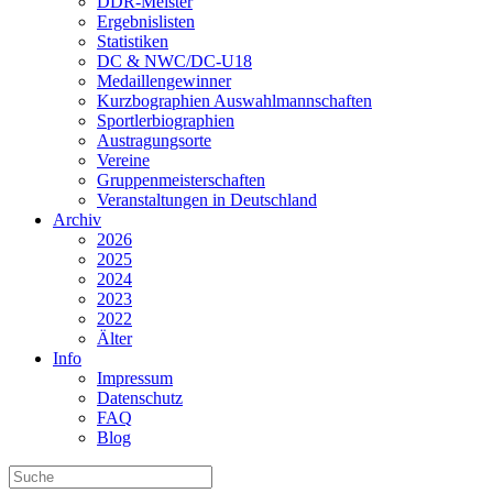
DDR-Meister
Ergebnislisten
Statistiken
DC & NWC/DC-U18
Medaillengewinner
Kurzbographien Auswahlmannschaften
Sportlerbiographien
Austragungsorte
Vereine
Gruppenmeisterschaften
Veranstaltungen in Deutschland
Archiv
2026
2025
2024
2023
2022
Älter
Info
Impressum
Datenschutz
FAQ
Blog