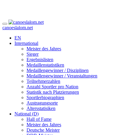
canoeslalom.net
EN
International
Meister des Jahres
Sieger
Ergebnislisten
Medaillenstatistiken
Medaillengewinner / Disziplinen
Medaillengewinner / Veranstaltungen
Teilnehmerzahlen
Anzahl Sportler pro Nation
Statistik nach Platzierungen
Sportlerbiographien
Austragungsorte
Altersstatisiken
National (D)
Hall of Fame
Meister des Jahres
Deutsche Meister