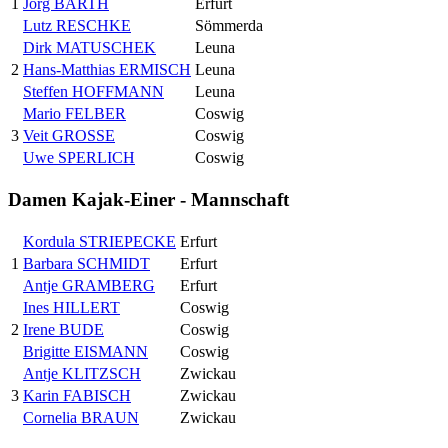
1
Jörg BARTH
Erfurt
Lutz RESCHKE
Sömmerda
Dirk MATUSCHEK
Leuna
2
Hans-Matthias ERMISCH
Leuna
Steffen HOFFMANN
Leuna
Mario FELBER
Coswig
3
Veit GROSSE
Coswig
Uwe SPERLICH
Coswig
Damen Kajak-Einer - Mannschaft
Kordula STRIEPECKE
Erfurt
1
Barbara SCHMIDT
Erfurt
Antje GRAMBERG
Erfurt
Ines HILLERT
Coswig
2
Irene BUDE
Coswig
Brigitte EISMANN
Coswig
Antje KLITZSCH
Zwickau
3
Karin FABISCH
Zwickau
Cornelia BRAUN
Zwickau