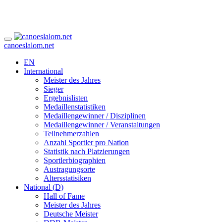
canoeslalom.net
EN
International
Meister des Jahres
Sieger
Ergebnislisten
Medaillenstatistiken
Medaillengewinner / Disziplinen
Medaillengewinner / Veranstaltungen
Teilnehmerzahlen
Anzahl Sportler pro Nation
Statistik nach Platzierungen
Sportlerbiographien
Austragungsorte
Altersstatisiken
National (D)
Hall of Fame
Meister des Jahres
Deutsche Meister