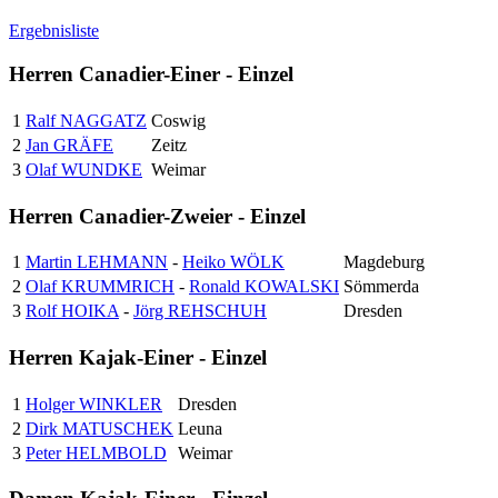
Ergebnisliste
Herren Canadier-Einer - Einzel
1
Ralf NAGGATZ
Coswig
2
Jan GRÄFE
Zeitz
3
Olaf WUNDKE
Weimar
Herren Canadier-Zweier - Einzel
1
Martin LEHMANN
-
Heiko WÖLK
Magdeburg
2
Olaf KRUMMRICH
-
Ronald KOWALSKI
Sömmerda
3
Rolf HOIKA
-
Jörg REHSCHUH
Dresden
Herren Kajak-Einer - Einzel
1
Holger WINKLER
Dresden
2
Dirk MATUSCHEK
Leuna
3
Peter HELMBOLD
Weimar