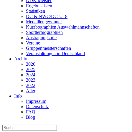
DDR-Meister
Ergebnislisten
Statistiken
DC & NWC/DC-U18
Medaillengewinner
Kurzbographien Auswahlmannschaften
Sportlerbiographien
Austragungsorte
Vereine
Gruppenmeisterschaften
Veranstaltungen in Deutschland
Archiv
2026
2025
2024
2023
2022
Älter
Info
Impressum
Datenschutz
FAQ
Blog