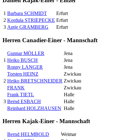
Damen Kajak-Einer - Einzel
1
Barbara SCHMIDT
Erfurt
2
Kordula STRIEPECKE
Erfurt
3
Antje GRAMBERG
Erfurt
Herren Canadier-Einer - Mannschaft
Gunnar MÖLLER
Jena
1
Heiko BUSCH
Jena
Ronny LANGER
Jena
Torsten HEINZ
Zwickau
2
Heiko BRETSCHNEIDER
Zwickau
FRANK
Zwickau
Frank TIETL
Halle
3
Bernd ESBACH
Halle
Reinhard HOLZHAUSEN
Halle
Herren Kajak-Einer - Mannschaft
Bernd HELMBOLD
Weimar