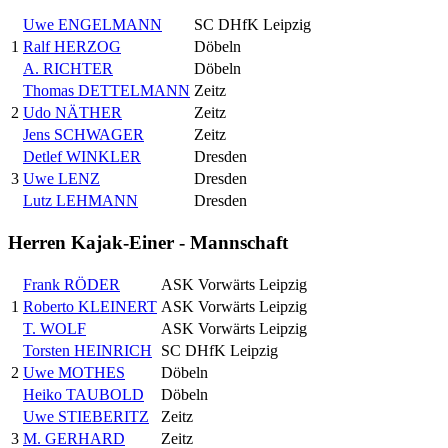
Uwe ENGELMANN
SC DHfK Leipzig
1
Ralf HERZOG
Döbeln
A. RICHTER
Döbeln
Thomas DETTELMANN
Zeitz
2
Udo NÄTHER
Zeitz
Jens SCHWAGER
Zeitz
Detlef WINKLER
Dresden
3
Uwe LENZ
Dresden
Lutz LEHMANN
Dresden
Herren Kajak-Einer - Mannschaft
Frank RÖDER
ASK Vorwärts Leipzig
1
Roberto KLEINERT
ASK Vorwärts Leipzig
T. WOLF
ASK Vorwärts Leipzig
Torsten HEINRICH
SC DHfK Leipzig
2
Uwe MOTHES
Döbeln
Heiko TAUBOLD
Döbeln
Uwe STIEBERITZ
Zeitz
3
M. GERHARD
Zeitz