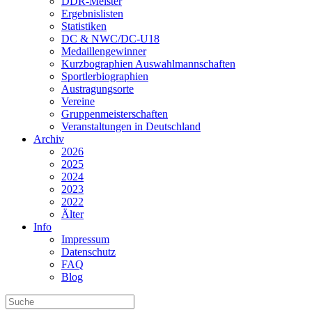
DDR-Meister
Ergebnislisten
Statistiken
DC & NWC/DC-U18
Medaillengewinner
Kurzbographien Auswahlmannschaften
Sportlerbiographien
Austragungsorte
Vereine
Gruppenmeisterschaften
Veranstaltungen in Deutschland
Archiv
2026
2025
2024
2023
2022
Älter
Info
Impressum
Datenschutz
FAQ
Blog