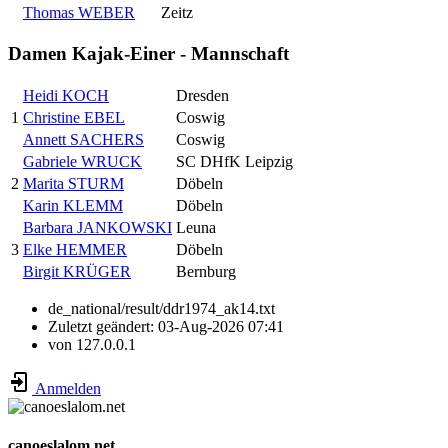
Thomas WEBER
Zeitz
Damen Kajak-Einer - Mannschaft
Heidi KOCH
Dresden
1
Christine EBEL
Coswig
Annett SACHERS
Coswig
Gabriele WRUCK
SC DHfK Leipzig
2
Marita STURM
Döbeln
Karin KLEMM
Döbeln
Barbara JANKOWSKI
Leuna
3
Elke HEMMER
Döbeln
Birgit KRÜGER
Bernburg
de_national/result/ddr1974_ak14.txt
Zuletzt geändert:
03-Aug-2026 07:41
von
127.0.0.1
Anmelden
canoeslalom.net