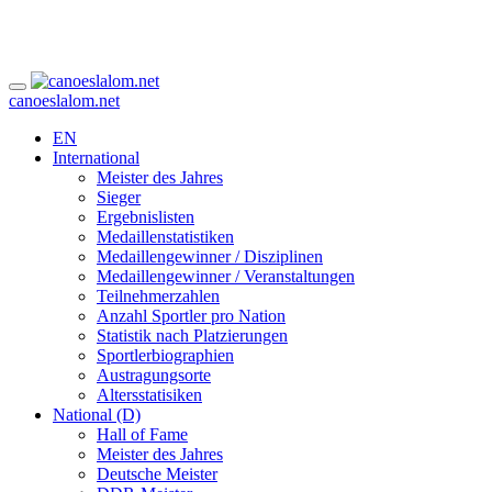
canoeslalom.net
EN
International
Meister des Jahres
Sieger
Ergebnislisten
Medaillenstatistiken
Medaillengewinner / Disziplinen
Medaillengewinner / Veranstaltungen
Teilnehmerzahlen
Anzahl Sportler pro Nation
Statistik nach Platzierungen
Sportlerbiographien
Austragungsorte
Altersstatisiken
National (D)
Hall of Fame
Meister des Jahres
Deutsche Meister