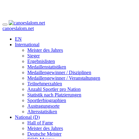
canoeslalom.net
EN
International
Meister des Jahres
Sieger
Ergebnislisten
Medaillenstatistiken
Medaillengewinner / Disziplinen
Medaillengewinner / Veranstaltungen
Teilnehmerzahlen
Anzahl Sportler pro Nation
Statistik nach Platzierungen
Sportlerbiographien
Austragungsorte
Altersstatisiken
National (D)
Hall of Fame
Meister des Jahres
Deutsche Meister