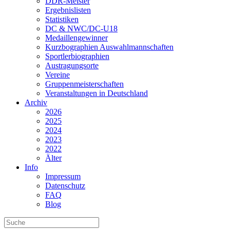
DDR-Meister
Ergebnislisten
Statistiken
DC & NWC/DC-U18
Medaillengewinner
Kurzbographien Auswahlmannschaften
Sportlerbiographien
Austragungsorte
Vereine
Gruppenmeisterschaften
Veranstaltungen in Deutschland
Archiv
2026
2025
2024
2023
2022
Älter
Info
Impressum
Datenschutz
FAQ
Blog