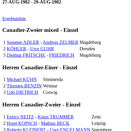
27-AUG-1982 - 29-AUG-1982
Ergebnisliste
Canadier-Zweier mixed - Einzel
1
Susanne ADLER
-
Andreas ZELMER
Magdeburg
2
KÖHLER
-
Uwe GUHR
Dresden
3
Dietmar FRITSCHE
-
FRIEDRICH
Magdeburg
Herren Canadier-Einer - Einzel
1
Michael KÜHN
Sömmerda
2
Thorsten BENZIN
Weimar
3
Udo DIETRICH
Coswig
Herren Canadier-Zweier - Einzel
1
Enrico NEITZ
-
Klaus TRUMMER
Zeitz
2
Horst KOPSCH
-
Mathias BECK
Leipzig
3
Roberto KLEINERT
-
Uwe ENGELMANN
Spremberg