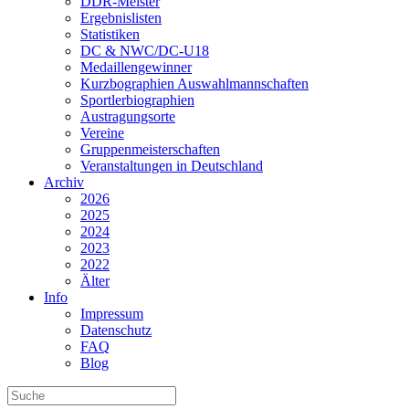
DDR-Meister
Ergebnislisten
Statistiken
DC & NWC/DC-U18
Medaillengewinner
Kurzbographien Auswahlmannschaften
Sportlerbiographien
Austragungsorte
Vereine
Gruppenmeisterschaften
Veranstaltungen in Deutschland
Archiv
2026
2025
2024
2023
2022
Älter
Info
Impressum
Datenschutz
FAQ
Blog