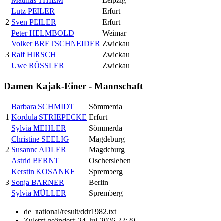
Mathias THIEM
Leipzig
Lutz PEILER
Erfurt
2
Sven PEILER
Erfurt
Peter HELMBOLD
Weimar
Volker BRETSCHNEIDER
Zwickau
3
Ralf HIRSCH
Zwickau
Uwe RÖSSLER
Zwickau
Damen Kajak-Einer - Mannschaft
Barbara SCHMIDT
Sömmerda
1
Kordula STRIEPECKE
Erfurt
Sylvia MEHLER
Sömmerda
Christine SEELIG
Magdeburg
2
Susanne ADLER
Magdeburg
Astrid BERNT
Oschersleben
Kerstin KOSANKE
Spremberg
3
Sonja BARNER
Berlin
Sylvia MÜLLER
Spremberg
de_national/result/ddr1982.txt
Zuletzt geändert:
24-Jul-2026 22:29