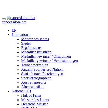
canoeslalom.net
EN
International
Meister des Jahres
Sieger
Ergebnislisten
Medaillenstatistiken
Medaillengewinner / Disziplinen
Medaillengewinner / Veranstaltungen
Teilnehmerzahlen
Anzahl Sportler pro Nation
Statistik nach Platzierungen
Sportlerbiographien
Austragungsorte
Altersstatisiken
National (D)
Hall of Fame
Meister des Jahres
Deutsche Meister