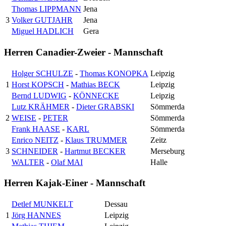
Thomas LIPPMANN
Jena
3
Volker GUTJAHR
Jena
Miguel HADLICH
Gera
Herren Canadier-Zweier - Mannschaft
Holger SCHULZE
-
Thomas KONOPKA
Leipzig
1
Horst KOPSCH
-
Mathias BECK
Leipzig
Bernd LUDWIG
-
KÖNNECKE
Leipzig
Lutz KRÄHMER
-
Dieter GRABSKI
Sömmerda
2
WEISE
-
PETER
Sömmerda
Frank HAASE
-
KARL
Sömmerda
Enrico NEITZ
-
Klaus TRUMMER
Zeitz
3
SCHNEIDER
-
Hartmut BECKER
Merseburg
WALTER
-
Olaf MAI
Halle
Herren Kajak-Einer - Mannschaft
Detlef MUNKELT
Dessau
1
Jörg HANNES
Leipzig