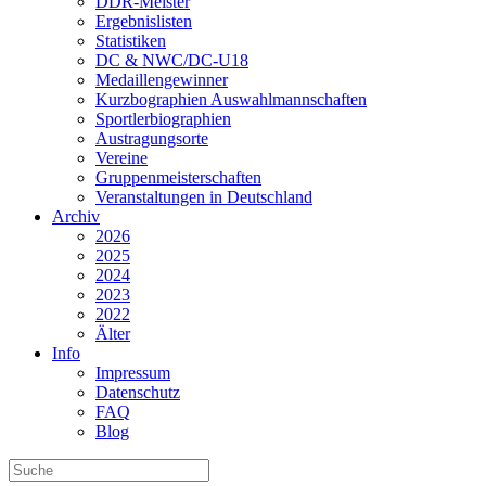
DDR-Meister
Ergebnislisten
Statistiken
DC & NWC/DC-U18
Medaillengewinner
Kurzbographien Auswahlmannschaften
Sportlerbiographien
Austragungsorte
Vereine
Gruppenmeisterschaften
Veranstaltungen in Deutschland
Archiv
2026
2025
2024
2023
2022
Älter
Info
Impressum
Datenschutz
FAQ
Blog