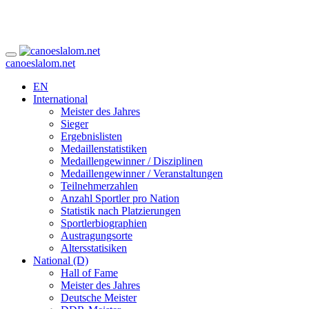
canoeslalom.net
EN
International
Meister des Jahres
Sieger
Ergebnislisten
Medaillenstatistiken
Medaillengewinner / Disziplinen
Medaillengewinner / Veranstaltungen
Teilnehmerzahlen
Anzahl Sportler pro Nation
Statistik nach Platzierungen
Sportlerbiographien
Austragungsorte
Altersstatisiken
National (D)
Hall of Fame
Meister des Jahres
Deutsche Meister