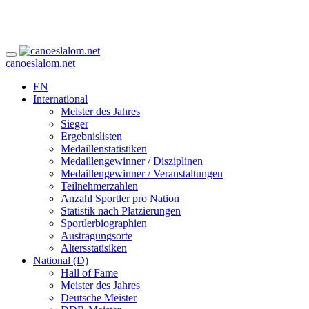
canoeslalom.net
EN
International
Meister des Jahres
Sieger
Ergebnislisten
Medaillenstatistiken
Medaillengewinner / Disziplinen
Medaillengewinner / Veranstaltungen
Teilnehmerzahlen
Anzahl Sportler pro Nation
Statistik nach Platzierungen
Sportlerbiographien
Austragungsorte
Altersstatisiken
National (D)
Hall of Fame
Meister des Jahres
Deutsche Meister