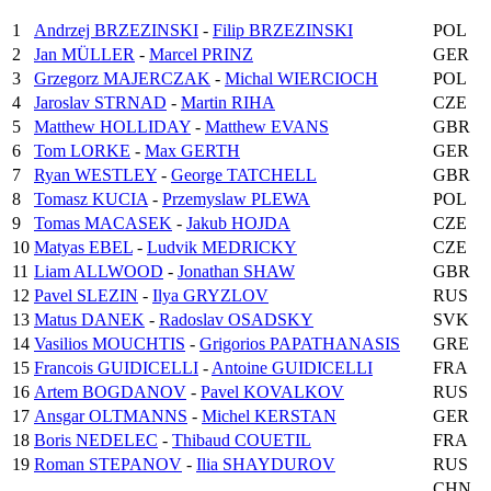
1
Andrzej BRZEZINSKI
-
Filip BRZEZINSKI
POL
2
Jan MÜLLER
-
Marcel PRINZ
GER
3
Grzegorz MAJERCZAK
-
Michal WIERCIOCH
POL
4
Jaroslav STRNAD
-
Martin RIHA
CZE
5
Matthew HOLLIDAY
-
Matthew EVANS
GBR
6
Tom LORKE
-
Max GERTH
GER
7
Ryan WESTLEY
-
George TATCHELL
GBR
8
Tomasz KUCIA
-
Przemyslaw PLEWA
POL
9
Tomas MACASEK
-
Jakub HOJDA
CZE
10
Matyas EBEL
-
Ludvik MEDRICKY
CZE
11
Liam ALLWOOD
-
Jonathan SHAW
GBR
12
Pavel SLEZIN
-
Ilya GRYZLOV
RUS
13
Matus DANEK
-
Radoslav OSADSKY
SVK
14
Vasilios MOUCHTIS
-
Grigorios PAPATHANASIS
GRE
15
Francois GUIDICELLI
-
Antoine GUIDICELLI
FRA
16
Artem BOGDANOV
-
Pavel KOVALKOV
RUS
17
Ansgar OLTMANNS
-
Michel KERSTAN
GER
18
Boris NEDELEC
-
Thibaud COUETIL
FRA
19
Roman STEPANOV
-
Ilia SHAYDUROV
RUS
CHN