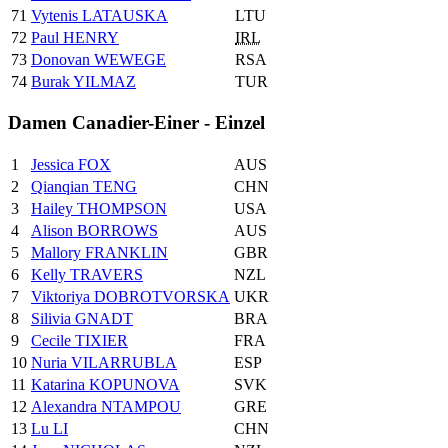
71
Vytenis LATAUSKA
LTU
72
Paul HENRY
IRL
73
Donovan WEWEGE
RSA
74
Burak YILMAZ
TUR
Damen Canadier-Einer - Einzel
1
Jessica FOX
AUS
2
Qianqian TENG
CHN
3
Hailey THOMPSON
USA
4
Alison BORROWS
AUS
5
Mallory FRANKLIN
GBR
6
Kelly TRAVERS
NZL
7
Viktoriya DOBROTVORSKA
UKR
8
Silivia GNADT
BRA
9
Cecile TIXIER
FRA
10
Nuria VILARRUBLA
ESP
11
Katarina KOPUNOVA
SVK
12
Alexandra NTAMPOU
GRE
13
Lu LI
CHN