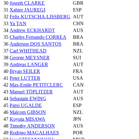
30
Joseph CLARKE
GBR
31
Xabier JAUREGI
ESP
32
Felix KUTSCHA-LISSBERG
AUT
33
Ya TAN
CHN
34
Andrew ECKHARDT
AUS
35
Charles Fernando CORREA
BRA
36
Anderson DOS SANTOS
BRA
37
Carl WHITHEAD
NZL
38
George MEYSNER
SUI
39
Andreas LANGER
AUT
40
Bryan SEILER
FRA
41
Peter LUTTER
USA
42
Max-Emile PETITCLERC
CAN
43
Manuel TÖPLITZER
AUT
44
Sebastain EWING
AUS
45
Patxi UGALDE
ESP
46
Malcom GIBSON
NZL
47
Koyuta MISAWA
JPN
48
Timothy ANDERSON
AUS
49
Rodrigo MAGALHAES
POR