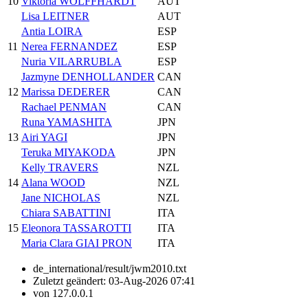
10
Viktoria WOLFFHARDT
AUT
Lisa LEITNER
AUT
Antia LOIRA
ESP
11
Nerea FERNANDEZ
ESP
Nuria VILARRUBLA
ESP
Jazmyne DENHOLLANDER
CAN
12
Marissa DEDERER
CAN
Rachael PENMAN
CAN
Runa YAMASHITA
JPN
13
Airi YAGI
JPN
Teruka MIYAKODA
JPN
Kelly TRAVERS
NZL
14
Alana WOOD
NZL
Jane NICHOLAS
NZL
Chiara SABATTINI
ITA
15
Eleonora TASSAROTTI
ITA
Maria Clara GIAI PRON
ITA
de_international/result/jwm2010.txt
Zuletzt geändert:
03-Aug-2026 07:41
von
127.0.0.1