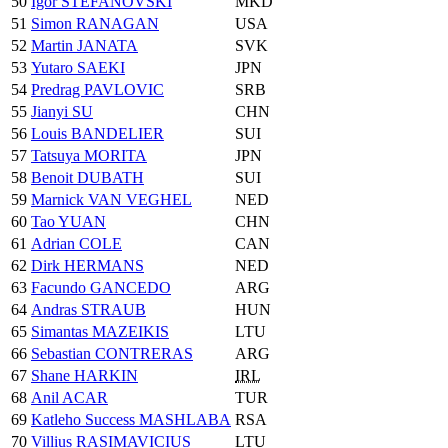
50
Igor STEFANOVSKI
MKD
51
Simon RANAGAN
USA
52
Martin JANATA
SVK
53
Yutaro SAEKI
JPN
54
Predrag PAVLOVIC
SRB
55
Jianyi SU
CHN
56
Louis BANDELIER
SUI
57
Tatsuya MORITA
JPN
58
Benoit DUBATH
SUI
59
Marnick VAN VEGHEL
NED
60
Tao YUAN
CHN
61
Adrian COLE
CAN
62
Dirk HERMANS
NED
63
Facundo GANCEDO
ARG
64
Andras STRAUB
HUN
65
Simantas MAZEIKIS
LTU
66
Sebastian CONTRERAS
ARG
67
Shane HARKIN
IRL
68
Anil ACAR
TUR
69
Katleho Success MASHLABA
RSA
70
Villius RASIMAVICIUS
LTU