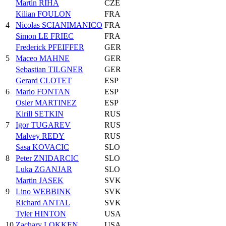
Martin RIHA
CZE
Kilian FOULON
FRA
4
Nicolas SCIANIMANICO
FRA
Simon LE FRIEC
FRA
Frederick PFEIFFER
GER
5
Maceo MAHNE
GER
Sebastian TILGNER
GER
Gerard CLOTET
ESP
6
Mario FONTAN
ESP
Osler MARTINEZ
ESP
Kirill SETKIN
RUS
7
Igor TUGAREV
RUS
Malvey REDY
RUS
Sasa KOVACIC
SLO
8
Peter ZNIDARCIC
SLO
Luka ZGANJAR
SLO
Martin JASEK
SVK
9
Lino WEBBINK
SVK
Richard ANTAL
SVK
Tyler HINTON
USA
10
Zachary LOKKEN
USA