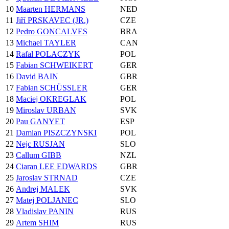
10
Maarten HERMANS
NED
11
Jiří PRSKAVEC (JR.)
CZE
12
Pedro GONCALVES
BRA
13
Michael TAYLER
CAN
14
Rafal POLACZYK
POL
15
Fabian SCHWEIKERT
GER
16
David BAIN
GBR
17
Fabian SCHÜSSLER
GER
18
Maciej OKREGLAK
POL
19
Miroslav URBAN
SVK
20
Pau GANYET
ESP
21
Damian PISZCZYNSKI
POL
22
Nejc RUSJAN
SLO
23
Callum GIBB
NZL
24
Ciaran LEE EDWARDS
GBR
25
Jaroslav STRNAD
CZE
26
Andrej MALEK
SVK
27
Matej POLJANEC
SLO
28
Vladislav PANIN
RUS
29
Artem SHIM
RUS