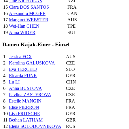
14
Jane NICHOLAS
NZL
15
Clara DOS SANTOS
FRA
16
Alexandra MCGEE
CAN
17
Margaret WEBSTER
AUS
18
Wei-Han CHEN
TPE
19
Anna WIDER
SUI
Damen Kajak-Einer - Einzel
1
Jessica FOX
AUS
2
Karolina GALUSKOVA
CZE
3
Eva TERCELJ
SLO
4
Ricarda FUNK
GER
5
Lu LI
CHN
6
Anna BUSTOVA
CZE
7
Pavlina ZASTEROVA
CZE
8
Estelle MANGIN
FRA
9
Elise PIERRON
FRA
10
Lisa FRITSCHE
GER
11
Bethan LATHAM
GBR
12
Elena SOLODOVNIKOVA
RUS