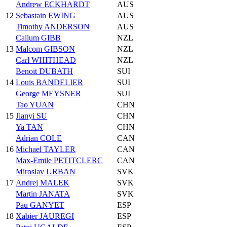
Andrew ECKHARDT
AUS
12
Sebastain EWING
AUS
Timothy ANDERSON
AUS
Callum GIBB
NZL
13
Malcom GIBSON
NZL
Carl WHITHEAD
NZL
Benoit DUBATH
SUI
14
Louis BANDELIER
SUI
George MEYSNER
SUI
Tao YUAN
CHN
15
Jianyi SU
CHN
Ya TAN
CHN
Adrian COLE
CAN
16
Michael TAYLER
CAN
Max-Emile PETITCLERC
CAN
Miroslav URBAN
SVK
17
Andrej MALEK
SVK
Martin JANATA
SVK
Pau GANYET
ESP
18
Xabier JAUREGI
ESP