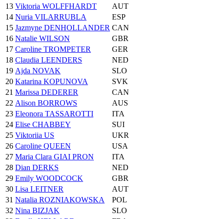
13
Viktoria WOLFFHARDT
AUT
14
Nuria VILARRUBLA
ESP
15
Jazmyne DENHOLLANDER
CAN
16
Natalie WILSON
GBR
17
Caroline TROMPETER
GER
18
Claudia LEENDERS
NED
19
Ajda NOVAK
SLO
20
Katarina KOPUNOVA
SVK
21
Marissa DEDERER
CAN
22
Alison BORROWS
AUS
23
Eleonora TASSAROTTI
ITA
24
Elise CHABBEY
SUI
25
Viktoriia US
UKR
26
Caroline QUEEN
USA
27
Maria Clara GIAI PRON
ITA
28
Dian DERKS
NED
29
Emily WOODCOCK
GBR
30
Lisa LEITNER
AUT
31
Natalia ROZNIAKOWSKA
POL
32
Nina BIZJAK
SLO