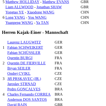
5
Matthew HOLLIDAY
-
Matthew EVANS
GBR
Liam ALLWOOD
-
Jonathan SHAW
GBR
Yongtao YE
-
Xiaodong WANG
CHN
6
Long YANG
-
You WANG
CHN
Yuanpeng WANG
-
Ya TAN
CHN
Herren Kajak-Einer - Mannschaft
Laurenz LAUGWITZ
GER
1
Fabian SCHWEIKERT
GER
Fabian SCHÜSSLER
GER
Quentin BURGI
FRA
2
Quentin DE FIERVILLE
FRA
Bryan SEILER
FRA
Ondrej CVIKL
CZE
3
Jiří PRSKAVEC (JR.)
CZE
Jaroslav STRNAD
CZE
Pedro GONCALVES
BRA
4
Charles Fernando CORREA
BRA
Anderson DOS SANTOS
BRA
David BAIN
GBR