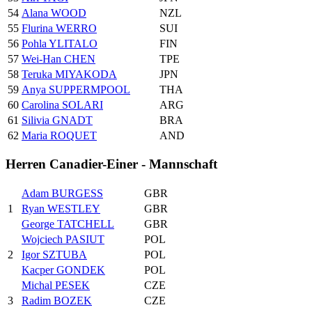
54
Alana WOOD
NZL
55
Flurina WERRO
SUI
56
Pohla YLITALO
FIN
57
Wei-Han CHEN
TPE
58
Teruka MIYAKODA
JPN
59
Anya SUPPERMPOOL
THA
60
Carolina SOLARI
ARG
61
Silivia GNADT
BRA
62
Maria ROQUET
AND
Herren Canadier-Einer - Mannschaft
Adam BURGESS
GBR
1
Ryan WESTLEY
GBR
George TATCHELL
GBR
Wojciech PASIUT
POL
2
Igor SZTUBA
POL
Kacper GONDEK
POL
Michal PESEK
CZE
3
Radim BOZEK
CZE