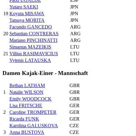
Patxi UGALDE
ESP
Yutaro SAEKI
JPN
19
Koyuta MISAWA
JPN
Tatsuya MORITA
JPN
Facundo GANCEDO
ARG
20
Sebastian CONTRERAS
ARG
Mariano PINCHINATTI
ARG
Simantas MAZEIKIS
LTU
21
Villius RASIMAVICIUS
LTU
Vytenis LATAUSKA
LTU
Damen Kajak-Einer - Mannschaft
Bethan LATHAM
GBR
1
Natalie WILSON
GBR
Emily WOODCOCK
GBR
Lisa FRITSCHE
GER
2
Caroline TROMPETER
GER
Ricarda FUNK
GER
Karolina GALUSKOVA
CZE
3
Anna BUSTOVA
CZE