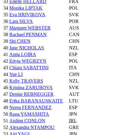
33
Estelle HELLARD
FRA
34
Monika LIPTAK
POL
35
Eva HRIVIKOVA
SVK
36
Lara SILVA
POR
37
Margaret WEBSTER
AUS
38
Rachael PENMAN
CAN
39
Shi CHEN
CHN
40
Jane NICHOLAS
NZL
41
Antia LOIRA
ESP
42
Edyta WEGRZYN
POL
43
Chiara SABATTINI
ITA
44
Yue LI
CHN
45
Kelly TRAVERS
NZL
46
Kristina ZARUBOVA
SVK
47
Denise REBNEGGER
AUT
48
Erika BARANAUSKAITE
LTU
49
Nerea FERNANDEZ
ESP
50
Runa YAMASHITA
JPN
51
Aisling CONLON
IRL
52
Alexandra NTAMPOU
GRE
53
Airi YAGI
JPN