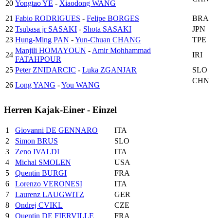
20
Yongtao YE
-
Xiaodong WANG
21
Fabio RODRIGUES
-
Felipe BORGES
BRA
22
Tsubasa jr SASAKI
-
Shota SASAKI
JPN
23
Hung-Ming PAN
-
Yun-Chuan CHANG
TPE
Manjili HOMAYOUN
-
Amir Mohhammad
24
IRI
FATAHPOUR
25
Peter ZNIDARCIC
-
Luka ZGANJAR
SLO
CHN
26
Long YANG
-
You WANG
Herren Kajak-Einer - Einzel
1
Giovanni DE GENNARO
ITA
2
Simon BRUS
SLO
3
Zeno IVALDI
ITA
4
Michal SMOLEN
USA
5
Quentin BURGI
FRA
6
Lorenzo VERONESI
ITA
7
Laurenz LAUGWITZ
GER
8
Ondrej CVIKL
CZE
9
Quentin DE FIERVILLE
FRA