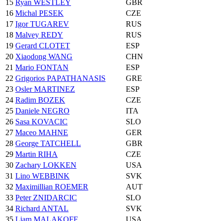
15
Ryan WESTLEY
GBR
16
Michal PESEK
CZE
17
Igor TUGAREV
RUS
18
Malvey REDY
RUS
19
Gerard CLOTET
ESP
20
Xiaodong WANG
CHN
21
Mario FONTAN
ESP
22
Grigorios PAPATHANASIS
GRE
23
Osler MARTINEZ
ESP
24
Radim BOZEK
CZE
25
Daniele NEGRO
ITA
26
Sasa KOVACIC
SLO
27
Maceo MAHNE
GER
28
George TATCHELL
GBR
29
Martin RIHA
CZE
30
Zachary LOKKEN
USA
31
Lino WEBBINK
SVK
32
Maximillian ROEMER
AUT
33
Peter ZNIDARCIC
SLO
34
Richard ANTAL
SVK
35
Liam MALAKOFF
USA