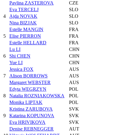
Pavlina ZASTEROVA
CZE
Eva TERCELJ
SLO
4
Ajda NOVAK
SLO
Nina BIZJAK
SLO
Estelle MANGIN
FRA
5
Elise PIERRON
FRA
Estelle HELLARD
FRA
Lu LI
CHN
6
Shi CHEN
CHN
Yue LI
CHN
Jessica FOX
AUS
7
Alison BORROWS
AUS
Margaret WEBSTER
AUS
Edyta WEGRZYN
POL
8
Natalia ROZNIAKOWSKA
POL
Monika LIPTAK
POL
Kristina ZARUBOVA
SVK
9
Katarina KOPUNOVA
SVK
Eva HRIVIKOVA
SVK
Denise REBNEGGER
AUT