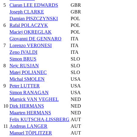
5
Ciaran LEE EDWARDS
GBR
Joseph CLARKE
GBR
Damian PISZCZYNSKI
POL
6
Rafal POLACZYK
POL
Maciej OKREGLAK
POL
Giovanni DE GENNARO
ITA
7
Lorenzo VERONESI
ITA
Zeno IVALDI
ITA
Simon BRUS
SLO
8
Nejc RUSJAN
SLO
Matej POLJANEC
SLO
Michal SMOLEN
USA
9
Peter LUTTER
USA
Simon RANAGAN
USA
Marnick VAN VEGHEL
NED
10
Dirk HERMANS
NED
Maarten HERMANS
NED
Felix KUTSCHA-LISSBERG
AUT
11
Andreas LANGER
AUT
Manuel TÖPLITZER
AUT