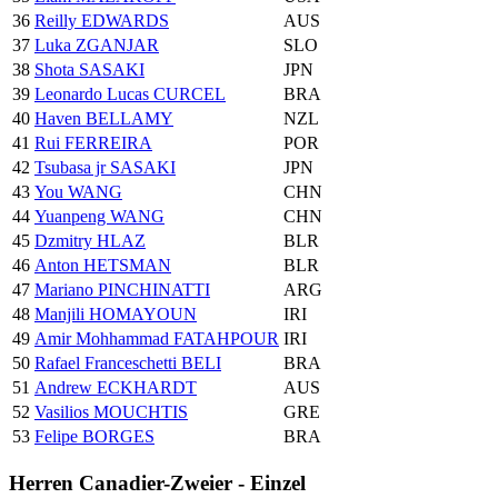
36
Reilly EDWARDS
AUS
37
Luka ZGANJAR
SLO
38
Shota SASAKI
JPN
39
Leonardo Lucas CURCEL
BRA
40
Haven BELLAMY
NZL
41
Rui FERREIRA
POR
42
Tsubasa jr SASAKI
JPN
43
You WANG
CHN
44
Yuanpeng WANG
CHN
45
Dzmitry HLAZ
BLR
46
Anton HETSMAN
BLR
47
Mariano PINCHINATTI
ARG
48
Manjili HOMAYOUN
IRI
49
Amir Mohhammad FATAHPOUR
IRI
50
Rafael Franceschetti BELI
BRA
51
Andrew ECKHARDT
AUS
52
Vasilios MOUCHTIS
GRE
53
Felipe BORGES
BRA
Herren Canadier-Zweier - Einzel