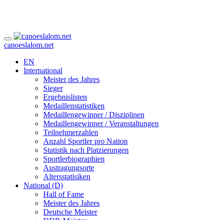
canoeslalom.net
EN
International
Meister des Jahres
Sieger
Ergebnislisten
Medaillenstatistiken
Medaillengewinner / Disziplinen
Medaillengewinner / Veranstaltungen
Teilnehmerzahlen
Anzahl Sportler pro Nation
Statistik nach Platzierungen
Sportlerbiographien
Austragungsorte
Altersstatisiken
National (D)
Hall of Fame
Meister des Jahres
Deutsche Meister