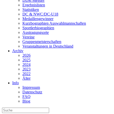
DDR-Meister
Ergebnislisten
Statistiken
DC & NWC/DC-U18
Medaillengewinner
Kurzbographien Auswahlmannschaften
Sportlerbiographien
Austragungsorte
Vereine
Gruppenmeisterschaften
Veranstaltungen in Deutschland
Archiv
2026
2025
2024
2023
2022
Älter
Info
Impressum
Datenschutz
FAQ
Blog