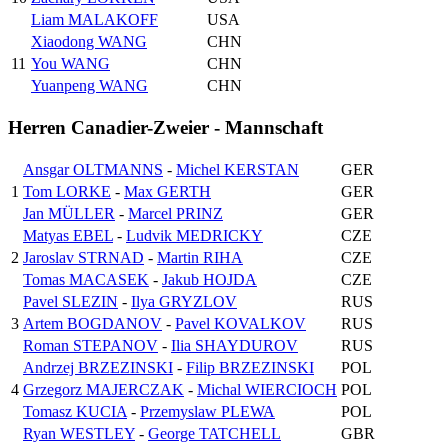
Liam MALAKOFF
USA
Xiaodong WANG
CHN
11
You WANG
CHN
Yuanpeng WANG
CHN
Herren Canadier-Zweier - Mannschaft
Ansgar OLTMANNS
-
Michel KERSTAN
GER
1
Tom LORKE
-
Max GERTH
GER
Jan MÜLLER
-
Marcel PRINZ
GER
Matyas EBEL
-
Ludvik MEDRICKY
CZE
2
Jaroslav STRNAD
-
Martin RIHA
CZE
Tomas MACASEK
-
Jakub HOJDA
CZE
Pavel SLEZIN
-
Ilya GRYZLOV
RUS
3
Artem BOGDANOV
-
Pavel KOVALKOV
RUS
Roman STEPANOV
-
Ilia SHAYDUROV
RUS
Andrzej BRZEZINSKI
-
Filip BRZEZINSKI
POL
4
Grzegorz MAJERCZAK
-
Michal WIERCIOCH
POL
Tomasz KUCIA
-
Przemyslaw PLEWA
POL
Ryan WESTLEY
-
George TATCHELL
GBR