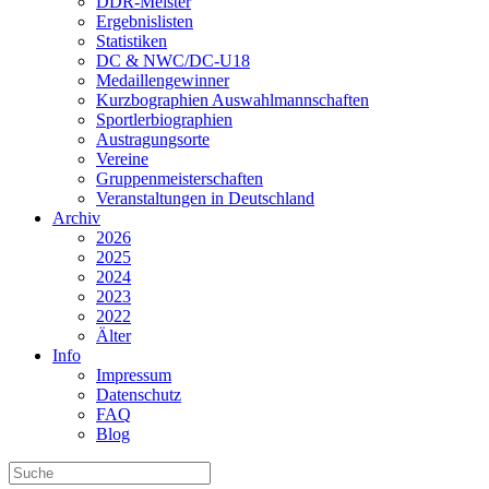
DDR-Meister
Ergebnislisten
Statistiken
DC & NWC/DC-U18
Medaillengewinner
Kurzbographien Auswahlmannschaften
Sportlerbiographien
Austragungsorte
Vereine
Gruppenmeisterschaften
Veranstaltungen in Deutschland
Archiv
2026
2025
2024
2023
2022
Älter
Info
Impressum
Datenschutz
FAQ
Blog