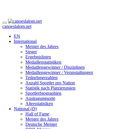
canoeslalom.net
EN
International
Meister des Jahres
Sieger
Ergebnislisten
Medaillenstatistiken
Medaillengewinner / Disziplinen
Medaillengewinner / Veranstaltungen
Teilnehmerzahlen
Anzahl Sportler pro Nation
Statistik nach Platzierungen
Sportlerbiographien
Austragungsorte
Altersstatisiken
National (D)
Hall of Fame
Meister des Jahres
Deutsche Meister