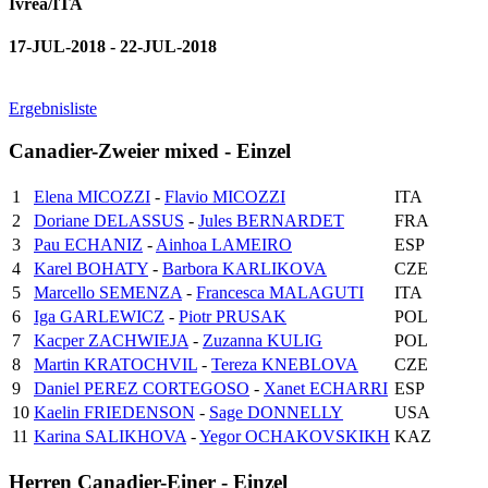
Ivrea/ITA
17-JUL-2018 - 22-JUL-2018
Ergebnisliste
Canadier-Zweier mixed - Einzel
1
Elena MICOZZI
-
Flavio MICOZZI
ITA
2
Doriane DELASSUS
-
Jules BERNARDET
FRA
3
Pau ECHANIZ
-
Ainhoa LAMEIRO
ESP
4
Karel BOHATY
-
Barbora KARLIKOVA
CZE
5
Marcello SEMENZA
-
Francesca MALAGUTI
ITA
6
Iga GARLEWICZ
-
Piotr PRUSAK
POL
7
Kacper ZACHWIEJA
-
Zuzanna KULIG
POL
8
Martin KRATOCHVIL
-
Tereza KNEBLOVA
CZE
9
Daniel PEREZ CORTEGOSO
-
Xanet ECHARRI
ESP
10
Kaelin FRIEDENSON
-
Sage DONNELLY
USA
11
Karina SALIKHOVA
-
Yegor OCHAKOVSKIKH
KAZ
Herren Canadier-Einer - Einzel