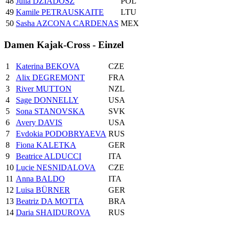
48
Julia DZIADOSZ
POL
49
Kamile PETRAUSKAITE
LTU
50
Sasha AZCONA CARDENAS
MEX
Damen Kajak-Cross - Einzel
1
Katerina BEKOVA
CZE
2
Alix DEGREMONT
FRA
3
River MUTTON
NZL
4
Sage DONNELLY
USA
5
Sona STANOVSKA
SVK
6
Avery DAVIS
USA
7
Evdokia PODOBRYAEVA
RUS
8
Fiona KALETKA
GER
9
Beatrice ALDUCCI
ITA
10
Lucie NESNIDALOVA
CZE
11
Anna BALDO
ITA
12
Luisa BÜRNER
GER
13
Beatriz DA MOTTA
BRA
14
Daria SHAIDUROVA
RUS