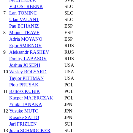
Vid OSTRBENK
SLO
7
Lan TOMINC
SLO
Ulan VALANT
SLO
Pau ECHANIZ
ESP
8
Miquel TRAVE
ESP
Adria MOYANO
ESP
Egor SMIRNOV
RUS
9
Aleksandr RASHEV
RUS
Dmitry LABASOV
RUS
Joshua JOSEPH
USA
10
Wesley BOLYARD
USA
Taylor PITTMAN
USA
Piotr PRUSAK
POL
11
Bartosz KUBIK
POL
Kacper MAJERCZAK
POL
Yuuki TANAKA
JPN
12
Yusuke MUTO
JPN
Kosuke SAITO
JPN
Jarl FRIZLEN
SUI
13
Jolan SCHMOCKER
SUI