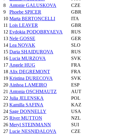
8
Antonie GALUSKOVA
CZE
9
Phoebe SPICER
GBR
10
Marta BERTONCELLI
ITA
11
Lois LEAVER
GBR
12
Evdokia PODOBRYAEVA
RUS
13
Nele GOSSE
GER
14
Lea NOVAK
SLO
15
Daria SHAIDUROVA
RUS
16
Lucia MURZOVA
SVK
17
Angele HUG
FRA
18
Alix DEGREMONT
FRA
19
Kristina DURECOVA
SVK
20
Ainhoa LAMEIRO
ESP
21
Antonia OSCHMAUTZ
AUT
22
Julia JELENSKA
POL
23
Kamilla SAFINA
KAZ
24
Sage DONNELLY
USA
25
River MUTTON
NZL
26
Meryl STEINMANN
SUI
27
Lucie NESNIDALOVA
CZE