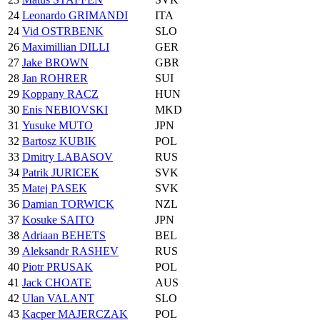
24
Leonardo GRIMANDI
ITA
24
Vid OSTRBENK
SLO
26
Maximillian DILLI
GER
27
Jake BROWN
GBR
28
Jan ROHRER
SUI
29
Koppany RACZ
HUN
30
Enis NEBIOVSKI
MKD
31
Yusuke MUTO
JPN
32
Bartosz KUBIK
POL
33
Dmitry LABASOV
RUS
34
Patrik JURICEK
SVK
35
Matej PASEK
SVK
36
Damian TORWICK
NZL
37
Kosuke SAITO
JPN
38
Adriaan BEHETS
BEL
39
Aleksandr RASHEV
RUS
40
Piotr PRUSAK
POL
41
Jack CHOATE
AUS
42
Ulan VALANT
SLO
43
Kacper MAJERCZAK
POL