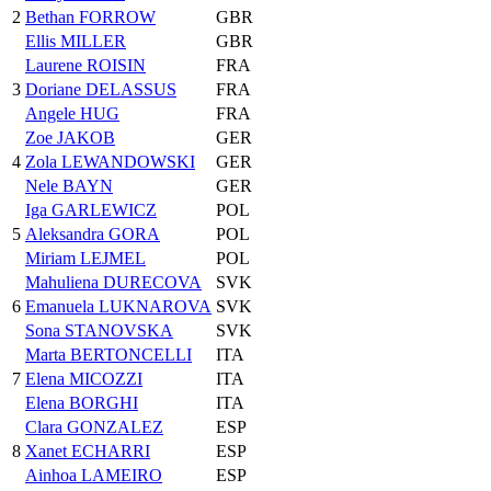
2
Bethan FORROW
GBR
Ellis MILLER
GBR
Laurene ROISIN
FRA
3
Doriane DELASSUS
FRA
Angele HUG
FRA
Zoe JAKOB
GER
4
Zola LEWANDOWSKI
GER
Nele BAYN
GER
Iga GARLEWICZ
POL
5
Aleksandra GORA
POL
Miriam LEJMEL
POL
Mahuliena DURECOVA
SVK
6
Emanuela LUKNAROVA
SVK
Sona STANOVSKA
SVK
Marta BERTONCELLI
ITA
7
Elena MICOZZI
ITA
Elena BORGHI
ITA
Clara GONZALEZ
ESP
8
Xanet ECHARRI
ESP
Ainhoa LAMEIRO
ESP