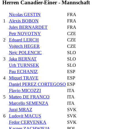
Herren Canadier-Einer - Mannschaft
Nicolas GESTIN
FRA
1
Alexis BOBON
FRA
Jules BERNARDET
FRA
Petr NOVOTNY
CZE
2
Eduard LERCH
CZE
Vojtech HEGER
CZE
Nejc POLENCIC
SLO
3
Jaka BERNAT
SLO
Urh TURNSEK
SLO
Pau ECHANIZ
ESP
4
Miquel TRAVE
ESP
Daniel PEREZ CORTEGOSO
ESP
Flavio MICOZZI
ITA
5
Matteo DE FRANCO
ITA
Marcello SEMENZA
ITA
Juraj MRAZ
SVK
6
Ludovit MACUS
SVK
Fedor CERVENKA
SVK
Kacper ZACHWIEJA
POL