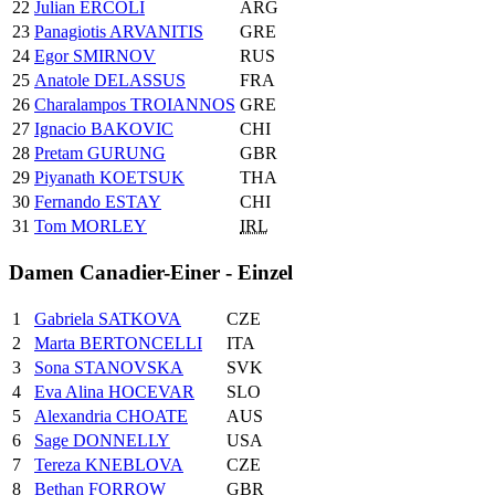
22
Julian ERCOLI
ARG
23
Panagiotis ARVANITIS
GRE
24
Egor SMIRNOV
RUS
25
Anatole DELASSUS
FRA
26
Charalampos TROIANNOS
GRE
27
Ignacio BAKOVIC
CHI
28
Pretam GURUNG
GBR
29
Piyanath KOETSUK
THA
30
Fernando ESTAY
CHI
31
Tom MORLEY
IRL
Damen Canadier-Einer - Einzel
1
Gabriela SATKOVA
CZE
2
Marta BERTONCELLI
ITA
3
Sona STANOVSKA
SVK
4
Eva Alina HOCEVAR
SLO
5
Alexandria CHOATE
AUS
6
Sage DONNELLY
USA
7
Tereza KNEBLOVA
CZE
8
Bethan FORROW
GBR