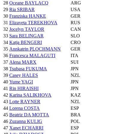
28
Oceane BAYLACQ
ARG
29
Ria SRIBAR
USA
30
Franziska HANKE
GER
31
Elizaveta TEREKHOVA
RUS
32
Jocelyn TAYLOR
CAN
33
Sara BELINGAR
SLO
34
Katja BENGERI
CRO
35
Annkatrin PLOCHMANN
GER
36
Francesca MALAGUTI
ITA
37
Alena MARX
SUI
38
Tsubasa FUKUMA
JPN
39
Casey HALES
NZL
40
Yume YAGI
JPN
41
Rin HIRAISHI
JPN
42
Karina SALIKHOVA
KAZ
43
Lotte RAYNER
NZL
44
Lorena COSTA
ESP
45
Beatriz DA MOTTA
BRA
46
Zuzanna KULIG
POL
47
Xanet ECHARRI
ESP