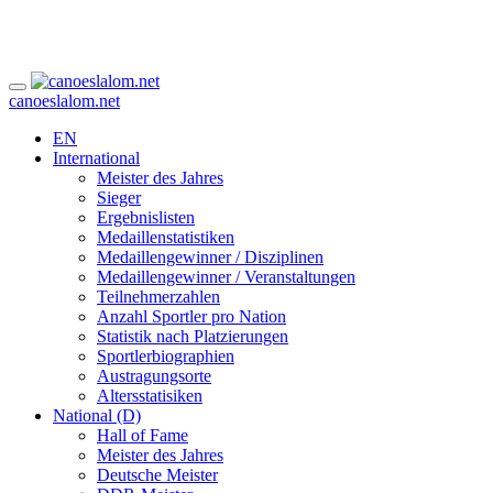
canoeslalom.net
EN
International
Meister des Jahres
Sieger
Ergebnislisten
Medaillenstatistiken
Medaillengewinner / Disziplinen
Medaillengewinner / Veranstaltungen
Teilnehmerzahlen
Anzahl Sportler pro Nation
Statistik nach Platzierungen
Sportlerbiographien
Austragungsorte
Altersstatisiken
National (D)
Hall of Fame
Meister des Jahres
Deutsche Meister