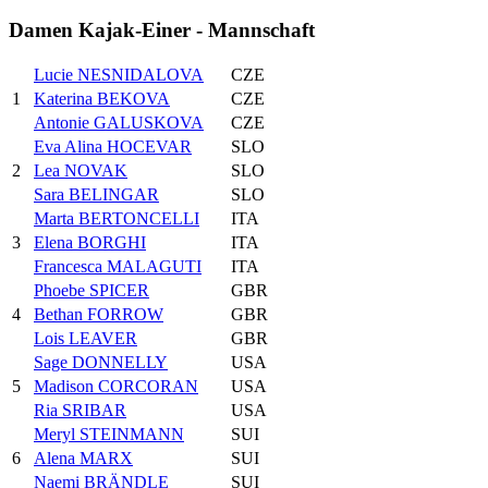
Damen Kajak-Einer - Mannschaft
Lucie NESNIDALOVA
CZE
1
Katerina BEKOVA
CZE
Antonie GALUSKOVA
CZE
Eva Alina HOCEVAR
SLO
2
Lea NOVAK
SLO
Sara BELINGAR
SLO
Marta BERTONCELLI
ITA
3
Elena BORGHI
ITA
Francesca MALAGUTI
ITA
Phoebe SPICER
GBR
4
Bethan FORROW
GBR
Lois LEAVER
GBR
Sage DONNELLY
USA
5
Madison CORCORAN
USA
Ria SRIBAR
USA
Meryl STEINMANN
SUI
6
Alena MARX
SUI
Naemi BRÄNDLE
SUI