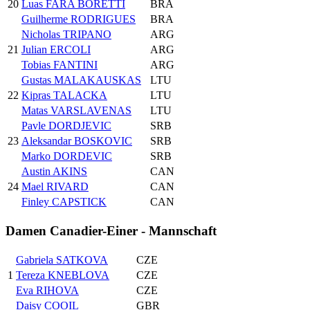
20
Luas FARA BORETTI
BRA
Guilherme RODRIGUES
BRA
Nicholas TRIPANO
ARG
21
Julian ERCOLI
ARG
Tobias FANTINI
ARG
Gustas MALAKAUSKAS
LTU
22
Kipras TALACKA
LTU
Matas VARSLAVENAS
LTU
Pavle DORDJEVIC
SRB
23
Aleksandar BOSKOVIC
SRB
Marko DORDEVIC
SRB
Austin AKINS
CAN
24
Mael RIVARD
CAN
Finley CAPSTICK
CAN
Damen Canadier-Einer - Mannschaft
Gabriela SATKOVA
CZE
1
Tereza KNEBLOVA
CZE
Eva RIHOVA
CZE
Daisy COOIL
GBR