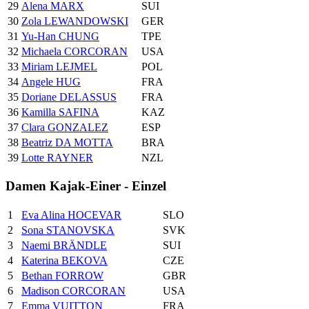
29
Alena MARX
SUI
30
Zola LEWANDOWSKI
GER
31
Yu-Han CHUNG
TPE
32
Michaela CORCORAN
USA
33
Miriam LEJMEL
POL
34
Angele HUG
FRA
35
Doriane DELASSUS
FRA
36
Kamilla SAFINA
KAZ
37
Clara GONZALEZ
ESP
38
Beatriz DA MOTTA
BRA
39
Lotte RAYNER
NZL
Damen Kajak-Einer - Einzel
1
Eva Alina HOCEVAR
SLO
2
Sona STANOVSKA
SVK
3
Naemi BRÄNDLE
SUI
4
Katerina BEKOVA
CZE
5
Bethan FORROW
GBR
6
Madison CORCORAN
USA
7
Emma VUITTON
FRA