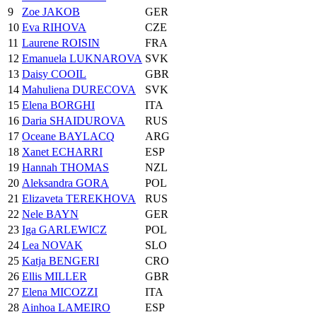
9
Zoe JAKOB
GER
10
Eva RIHOVA
CZE
11
Laurene ROISIN
FRA
12
Emanuela LUKNAROVA
SVK
13
Daisy COOIL
GBR
14
Mahuliena DURECOVA
SVK
15
Elena BORGHI
ITA
16
Daria SHAIDUROVA
RUS
17
Oceane BAYLACQ
ARG
18
Xanet ECHARRI
ESP
19
Hannah THOMAS
NZL
20
Aleksandra GORA
POL
21
Elizaveta TEREKHOVA
RUS
22
Nele BAYN
GER
23
Iga GARLEWICZ
POL
24
Lea NOVAK
SLO
25
Katja BENGERI
CRO
26
Ellis MILLER
GBR
27
Elena MICOZZI
ITA
28
Ainhoa LAMEIRO
ESP