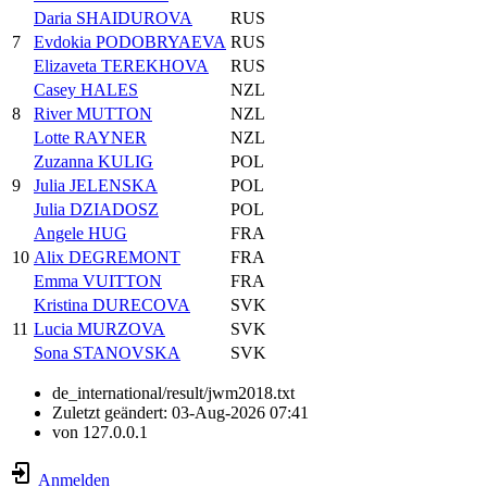
Daria SHAIDUROVA
RUS
7
Evdokia PODOBRYAEVA
RUS
Elizaveta TEREKHOVA
RUS
Casey HALES
NZL
8
River MUTTON
NZL
Lotte RAYNER
NZL
Zuzanna KULIG
POL
9
Julia JELENSKA
POL
Julia DZIADOSZ
POL
Angele HUG
FRA
10
Alix DEGREMONT
FRA
Emma VUITTON
FRA
Kristina DURECOVA
SVK
11
Lucia MURZOVA
SVK
Sona STANOVSKA
SVK
de_international/result/jwm2018.txt
Zuletzt geändert:
03-Aug-2026 07:41
von
127.0.0.1
Anmelden