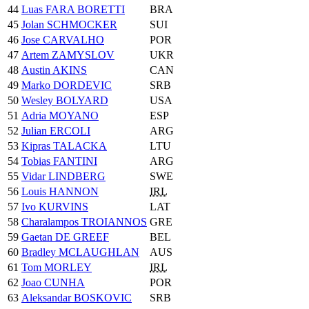
44
Luas FARA BORETTI
BRA
45
Jolan SCHMOCKER
SUI
46
Jose CARVALHO
POR
47
Artem ZAMYSLOV
UKR
48
Austin AKINS
CAN
49
Marko DORDEVIC
SRB
50
Wesley BOLYARD
USA
51
Adria MOYANO
ESP
52
Julian ERCOLI
ARG
53
Kipras TALACKA
LTU
54
Tobias FANTINI
ARG
55
Vidar LINDBERG
SWE
56
Louis HANNON
IRL
57
Ivo KURVINS
LAT
58
Charalampos TROIANNOS
GRE
59
Gaetan DE GREEF
BEL
60
Bradley MCLAUGHLAN
AUS
61
Tom MORLEY
IRL
62
Joao CUNHA
POR
63
Aleksandar BOSKOVIC
SRB