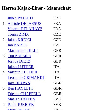
Herren Kajak-Einer - Mannschaft
Julien PAJAUD
FRA
1
Anatole DELASSUS
FRA
Vincent DELAHAYE
FRA
Tomas ZIMA
CZE
2
Jakub KREJCI
CZE
Jan BARTA
CZE
Maximillian DILLI
GER
3
Tim BREMER
GER
Joshua DIETZ
GER
Jakob LUTHER
ITA
4
Valentin LUTHER
ITA
Leonardo GRIMANDI
ITA
Jake BROWN
GBR
5
Ben HAYLETT
GBR
Etienne CHAPPELL
GBR
Matus STAFFEN
SVK
6
Patrik JURICEK
SVK
Matej PASEK
SVK