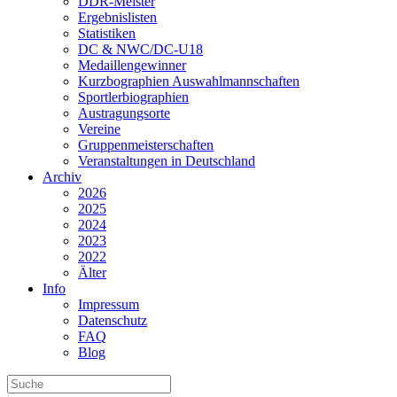
DDR-Meister
Ergebnislisten
Statistiken
DC & NWC/DC-U18
Medaillengewinner
Kurzbographien Auswahlmannschaften
Sportlerbiographien
Austragungsorte
Vereine
Gruppenmeisterschaften
Veranstaltungen in Deutschland
Archiv
2026
2025
2024
2023
2022
Älter
Info
Impressum
Datenschutz
FAQ
Blog