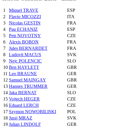
1
Miquel TRAVE
ESP
2
Flavio MICOZZI
ITA
3
Nicolas GESTIN
FRA
4
Pau ECHANIZ
ESP
5
Petr NOVOTNY
CZE
6
Alexis BOBON
FRA
7
Jules BERNARDET
FRA
8
Ludovit MACUS
SVK
9
Nejc POLENCIC
SLO
10
Ben HAYLETT
GBR
11
Leo BRAUNE
GER
12
Samuel MAINGAY
GBR
13
Hannes TRUMMER
GER
14
Jaka BERNAT
SLO
15
Vojtech HEGER
CZE
16
Eduard LERCH
CZE
17
Szymon NOWOBILISKI
POL
18
Juraj MRAZ
SVK
19
Julian LINDOLF
GER