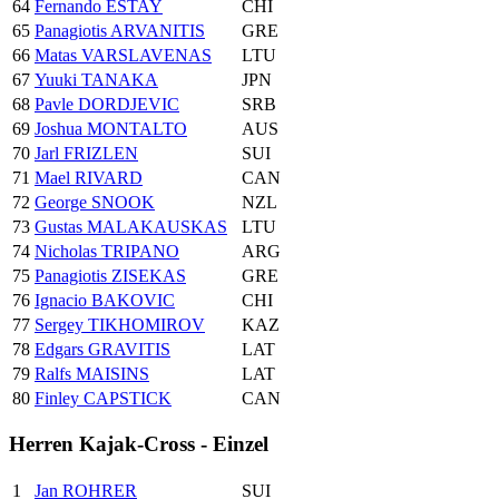
64
Fernando ESTAY
CHI
65
Panagiotis ARVANITIS
GRE
66
Matas VARSLAVENAS
LTU
67
Yuuki TANAKA
JPN
68
Pavle DORDJEVIC
SRB
69
Joshua MONTALTO
AUS
70
Jarl FRIZLEN
SUI
71
Mael RIVARD
CAN
72
George SNOOK
NZL
73
Gustas MALAKAUSKAS
LTU
74
Nicholas TRIPANO
ARG
75
Panagiotis ZISEKAS
GRE
76
Ignacio BAKOVIC
CHI
77
Sergey TIKHOMIROV
KAZ
78
Edgars GRAVITIS
LAT
79
Ralfs MAISINS
LAT
80
Finley CAPSTICK
CAN
Herren Kajak-Cross - Einzel
1
Jan ROHRER
SUI