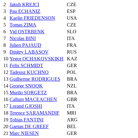
2
Jakub KREJCI
CZE
3
Pau ECHANIZ
ESP
4
Kaelin FRIEDENSON
USA
5
Tomas ZIMA
CZE
6
Vid OSTRBENK
SLO
7
Nicolas BINI
ITA
8
Julien PAJAUD
FRA
9
Dmitry LABASOV
RUS
10
Yegor OCHAKOVSKIKH
KAZ
11
Felix SCHMIDT
GER
12
Tadeusz KUCHNO
POL
13
Guilherme RODRIGUES
BRA
14
George SNOOK
NZL
15
Murilo SORGETZ
BRA
16
Callum MACEACHEN
GBR
17
Lorand GJOSHI
ITA
18
Terence SARAMANDIF
MRI
19
Tobias FANTINI
ARG
20
Gaetan DE GREEF
BEL
21
Marc NIESEN
GER