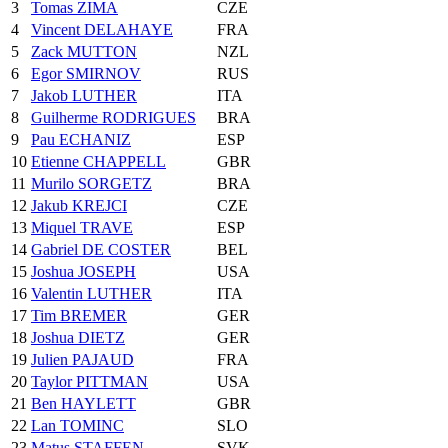
3
Tomas ZIMA
CZE
4
Vincent DELAHAYE
FRA
5
Zack MUTTON
NZL
6
Egor SMIRNOV
RUS
7
Jakob LUTHER
ITA
8
Guilherme RODRIGUES
BRA
9
Pau ECHANIZ
ESP
10
Etienne CHAPPELL
GBR
11
Murilo SORGETZ
BRA
12
Jakub KREJCI
CZE
13
Miquel TRAVE
ESP
14
Gabriel DE COSTER
BEL
15
Joshua JOSEPH
USA
16
Valentin LUTHER
ITA
17
Tim BREMER
GER
18
Joshua DIETZ
GER
19
Julien PAJAUD
FRA
20
Taylor PITTMAN
USA
21
Ben HAYLETT
GBR
22
Lan TOMINC
SLO
23
Matus STAFFEN
SVK