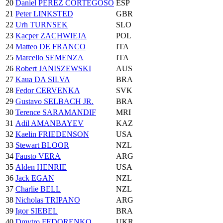
20
Daniel PEREZ CORTEGOSO
ESP
21
Peter LINKSTED
GBR
22
Urh TURNSEK
SLO
23
Kacper ZACHWIEJA
POL
24
Matteo DE FRANCO
ITA
25
Marcello SEMENZA
ITA
26
Robert JANISZEWSKI
AUS
27
Kaua DA SILVA
BRA
28
Fedor CERVENKA
SVK
29
Gustavo SELBACH JR.
BRA
30
Terence SARAMANDIF
MRI
31
Adil AMANBAYEV
KAZ
32
Kaelin FRIEDENSON
USA
33
Stewart BLOOR
NZL
34
Fausto VERA
ARG
35
Alden HENRIE
USA
36
Jack EGAN
NZL
37
Charlie BELL
NZL
38
Nicholas TRIPANO
ARG
39
Igor SIEBEL
BRA
40
Dmytro FEDORENKO
UKR