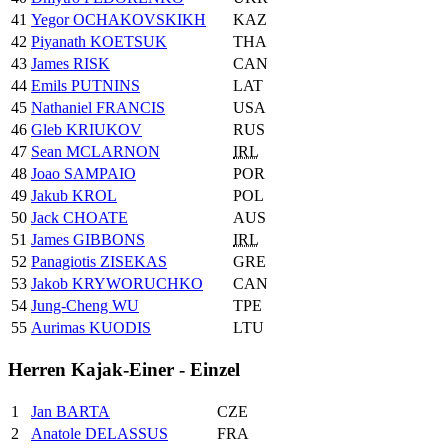
41
Yegor OCHAKOVSKIKH
KAZ
42
Piyanath KOETSUK
THA
43
James RISK
CAN
44
Emils PUTNINS
LAT
45
Nathaniel FRANCIS
USA
46
Gleb KRIUKOV
RUS
47
Sean MCLARNON
IRL
48
Joao SAMPAIO
POR
49
Jakub KROL
POL
50
Jack CHOATE
AUS
51
James GIBBONS
IRL
52
Panagiotis ZISEKAS
GRE
53
Jakob KRYWORUCHKO
CAN
54
Jung-Cheng WU
TPE
55
Aurimas KUODIS
LTU
Herren Kajak-Einer - Einzel
1
Jan BARTA
CZE
2
Anatole DELASSUS
FRA