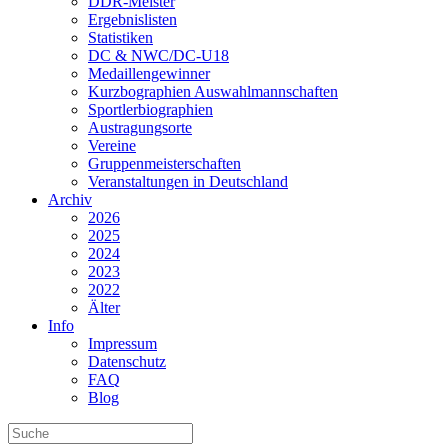
DDR-Meister
Ergebnislisten
Statistiken
DC & NWC/DC-U18
Medaillengewinner
Kurzbographien Auswahlmannschaften
Sportlerbiographien
Austragungsorte
Vereine
Gruppenmeisterschaften
Veranstaltungen in Deutschland
Archiv
2026
2025
2024
2023
2022
Älter
Info
Impressum
Datenschutz
FAQ
Blog