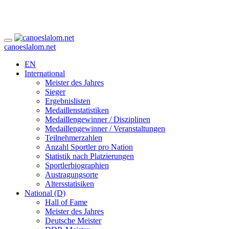
canoeslalom.net
EN
International
Meister des Jahres
Sieger
Ergebnislisten
Medaillenstatistiken
Medaillengewinner / Disziplinen
Medaillengewinner / Veranstaltungen
Teilnehmerzahlen
Anzahl Sportler pro Nation
Statistik nach Platzierungen
Sportlerbiographien
Austragungsorte
Altersstatisiken
National (D)
Hall of Fame
Meister des Jahres
Deutsche Meister