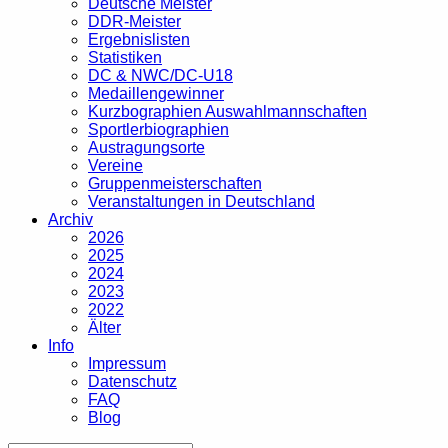
Deutsche Meister
DDR-Meister
Ergebnislisten
Statistiken
DC & NWC/DC-U18
Medaillengewinner
Kurzbographien Auswahlmannschaften
Sportlerbiographien
Austragungsorte
Vereine
Gruppenmeisterschaften
Veranstaltungen in Deutschland
Archiv
2026
2025
2024
2023
2022
Älter
Info
Impressum
Datenschutz
FAQ
Blog