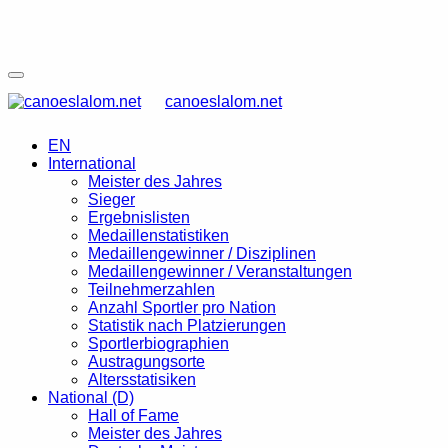
canoeslalom.net
EN
International
Meister des Jahres
Sieger
Ergebnislisten
Medaillenstatistiken
Medaillengewinner / Disziplinen
Medaillengewinner / Veranstaltungen
Teilnehmerzahlen
Anzahl Sportler pro Nation
Statistik nach Platzierungen
Sportlerbiographien
Austragungsorte
Altersstatisiken
National (D)
Hall of Fame
Meister des Jahres