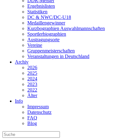
DDR-Meister
Ergebnislisten
Statistiken
DC & NWC/DC-U18
Medaillengewinner
Kurzbographien Auswahlmannschaften
Sportlerbiographien
Austragungsorte
Vereine
Gruppenmeisterschaften
Veranstaltungen in Deutschland
Archiv
2026
2025
2024
2023
2022
Älter
Info
Impressum
Datenschutz
FAQ
Blog