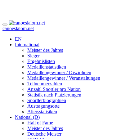
canoeslalom.net
EN
International
Meister des Jahres
Sieger
Ergebnislisten
Medaillenstatistiken
Medaillengewinner / Disziplinen
Medaillengewinner / Veranstaltungen
Teilnehmerzahlen
Anzahl Sportler pro Nation
Statistik nach Platzierungen
Sportlerbiographien
Austragungsorte
Altersstatisiken
National (D)
Hall of Fame
Meister des Jahres
Deutsche Meister