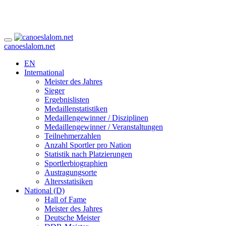
canoeslalom.net
EN
International
Meister des Jahres
Sieger
Ergebnislisten
Medaillenstatistiken
Medaillengewinner / Disziplinen
Medaillengewinner / Veranstaltungen
Teilnehmerzahlen
Anzahl Sportler pro Nation
Statistik nach Platzierungen
Sportlerbiographien
Austragungsorte
Altersstatisiken
National (D)
Hall of Fame
Meister des Jahres
Deutsche Meister