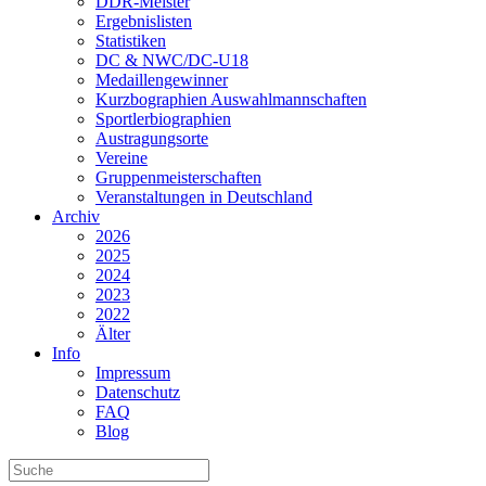
DDR-Meister
Ergebnislisten
Statistiken
DC & NWC/DC-U18
Medaillengewinner
Kurzbographien Auswahlmannschaften
Sportlerbiographien
Austragungsorte
Vereine
Gruppenmeisterschaften
Veranstaltungen in Deutschland
Archiv
2026
2025
2024
2023
2022
Älter
Info
Impressum
Datenschutz
FAQ
Blog