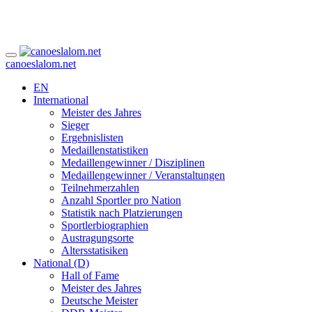
canoeslalom.net
EN
International
Meister des Jahres
Sieger
Ergebnislisten
Medaillenstatistiken
Medaillengewinner / Disziplinen
Medaillengewinner / Veranstaltungen
Teilnehmerzahlen
Anzahl Sportler pro Nation
Statistik nach Platzierungen
Sportlerbiographien
Austragungsorte
Altersstatisiken
National (D)
Hall of Fame
Meister des Jahres
Deutsche Meister