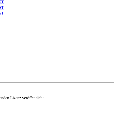
ST
ST
ST
.
genden Lizenz veröffentlicht: