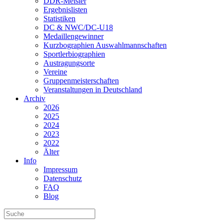
DDR-Meister
Ergebnislisten
Statistiken
DC & NWC/DC-U18
Medaillengewinner
Kurzbographien Auswahlmannschaften
Sportlerbiographien
Austragungsorte
Vereine
Gruppenmeisterschaften
Veranstaltungen in Deutschland
Archiv
2026
2025
2024
2023
2022
Älter
Info
Impressum
Datenschutz
FAQ
Blog