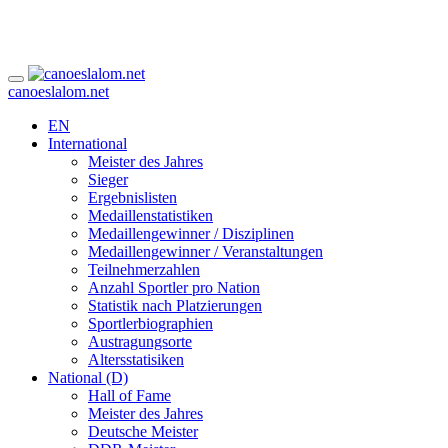
canoeslalom.net
EN
International
Meister des Jahres
Sieger
Ergebnislisten
Medaillenstatistiken
Medaillengewinner / Disziplinen
Medaillengewinner / Veranstaltungen
Teilnehmerzahlen
Anzahl Sportler pro Nation
Statistik nach Platzierungen
Sportlerbiographien
Austragungsorte
Altersstatisiken
National (D)
Hall of Fame
Meister des Jahres
Deutsche Meister