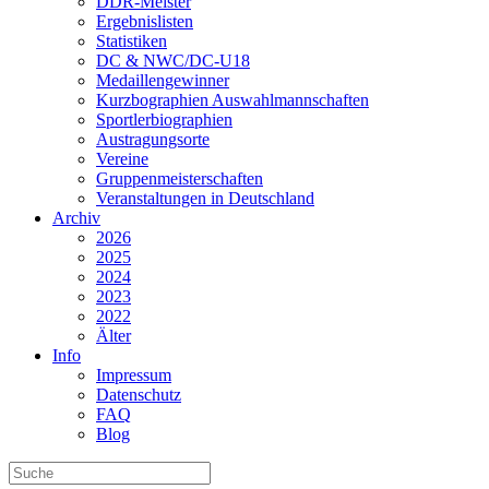
DDR-Meister
Ergebnislisten
Statistiken
DC & NWC/DC-U18
Medaillengewinner
Kurzbographien Auswahlmannschaften
Sportlerbiographien
Austragungsorte
Vereine
Gruppenmeisterschaften
Veranstaltungen in Deutschland
Archiv
2026
2025
2024
2023
2022
Älter
Info
Impressum
Datenschutz
FAQ
Blog