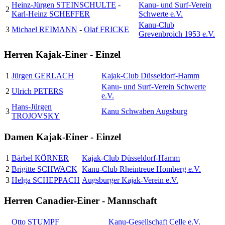
Heinz-Jürgen STEINSCHULTE
-
Kanu- und Surf-Verein
2
Karl-Heinz SCHEFFER
Schwerte e.V.
Kanu-Club
3
Michael REIMANN
-
Olaf FRICKE
Grevenbroich 1953 e.V.
Herren Kajak-Einer - Einzel
1
Jürgen GERLACH
Kajak-Club Düsseldorf-Hamm
Kanu- und Surf-Verein Schwerte
2
Ulrich PETERS
e.V.
Hans-Jürgen
3
Kanu Schwaben Augsburg
TROJOVSKY
Damen Kajak-Einer - Einzel
1
Bärbel KÖRNER
Kajak-Club Düsseldorf-Hamm
2
Brigitte SCHWACK
Kanu-Club Rheintreue Homberg e.V.
3
Helga SCHEPPACH
Augsburger Kajak-Verein e.V.
Herren Canadier-Einer - Mannschaft
Otto STUMPF
Kanu-Gesellschaft Celle e.V.