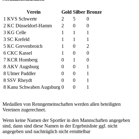
Verein
Gold
Silber
Bronze
1
KVS Schwerte
2
5
0
2
KC Düsseldorf-Hamm
2
0
0
3
KG Celle
1
1
1
3
SC Krefeld
1
1
1
5
KC Grevenbroich
1
0
2
6
CKC Kassel
1
0
0
7
KCR Homberg
0
1
0
8
AKV Augsburg
0
0
1
8
Ulmer Paddler
0
0
1
8
SSV Rheydt
0
0
1
8
Kanu Schwaben Augsburg
0
0
1
Medaillen von Renngemeinschaften werden allen beteiligten
Vereinen zugerechnet.
Wenn keine Namen der Sportler in den Mannschaften angegeben
sind, dann sind diese Namen in der Ergebnisliste ggf. nicht
angegeben und nachträglich nicht ermittelbar