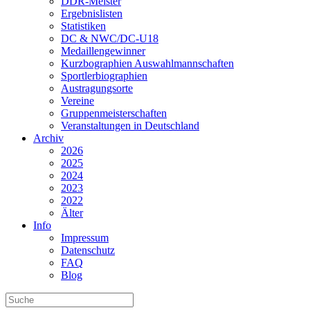
DDR-Meister
Ergebnislisten
Statistiken
DC & NWC/DC-U18
Medaillengewinner
Kurzbographien Auswahlmannschaften
Sportlerbiographien
Austragungsorte
Vereine
Gruppenmeisterschaften
Veranstaltungen in Deutschland
Archiv
2026
2025
2024
2023
2022
Älter
Info
Impressum
Datenschutz
FAQ
Blog