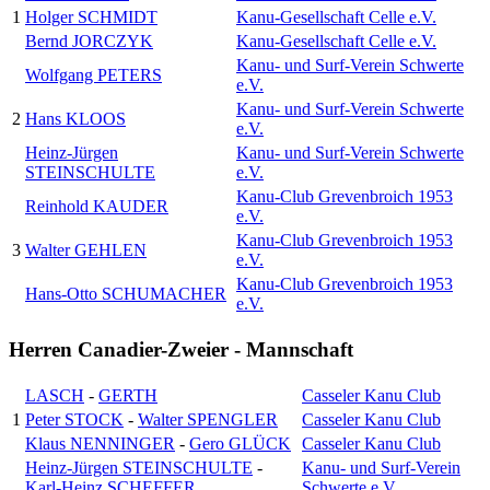
1
Holger SCHMIDT
Kanu-Gesellschaft Celle e.V.
Bernd JORCZYK
Kanu-Gesellschaft Celle e.V.
Kanu- und Surf-Verein Schwerte
Wolfgang PETERS
e.V.
Kanu- und Surf-Verein Schwerte
2
Hans KLOOS
e.V.
Heinz-Jürgen
Kanu- und Surf-Verein Schwerte
STEINSCHULTE
e.V.
Kanu-Club Grevenbroich 1953
Reinhold KAUDER
e.V.
Kanu-Club Grevenbroich 1953
3
Walter GEHLEN
e.V.
Kanu-Club Grevenbroich 1953
Hans-Otto SCHUMACHER
e.V.
Herren Canadier-Zweier - Mannschaft
LASCH
-
GERTH
Casseler Kanu Club
1
Peter STOCK
-
Walter SPENGLER
Casseler Kanu Club
Klaus NENNINGER
-
Gero GLÜCK
Casseler Kanu Club
Heinz-Jürgen STEINSCHULTE
-
Kanu- und Surf-Verein
Karl-Heinz SCHEFFER
Schwerte e.V.