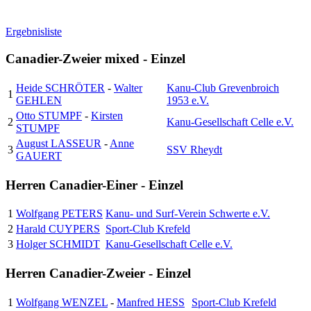
Ergebnisliste
Canadier-Zweier mixed - Einzel
Heide SCHRÖTER
-
Walter
Kanu-Club Grevenbroich
1
GEHLEN
1953 e.V.
Otto STUMPF
-
Kirsten
2
Kanu-Gesellschaft Celle e.V.
STUMPF
August LASSEUR
-
Anne
3
SSV Rheydt
GAUERT
Herren Canadier-Einer - Einzel
1
Wolfgang PETERS
Kanu- und Surf-Verein Schwerte e.V.
2
Harald CUYPERS
Sport-Club Krefeld
3
Holger SCHMIDT
Kanu-Gesellschaft Celle e.V.
Herren Canadier-Zweier - Einzel
1
Wolfgang WENZEL
-
Manfred HESS
Sport-Club Krefeld