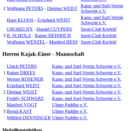
Kanu- und Surf-Verein
2
Wolfgang PETERS
-
Dietmar WEIST
Schwerte e.V.
Kanu- und Surf-Verein
Hans KLOOS
-
Eckehard WEIST
Schwerte e.V.
GROBELNY
-
Harald CUYPERS
Sport-Club Krefeld
3
B. SCHOLZ
-
Rainer HEINRICH
Sport-Club Krefeld
Wolfgang WENZEL
-
Manfred HESS
Sport-Club Krefeld
Herren Kajak-Einer - Mannschaft
Ulrich PETERS
Kanu- und Surf-Verein Schwerte e.V.
1
Rainer DREES
Kanu- und Surf-Verein Schwerte e.V.
Werner ROSENER
Kanu- und Surf-Verein Schwerte e.V.
Eckehard WEIST
Kanu- und Surf-Verein Schwerte e.V.
2
Dietmar WEIST
Kanu- und Surf-Verein Schwerte e.V.
Freddy SCHWARZ
Kanu- und Surf-Verein Schwerte e.V.
Manfred VOGT
Ulmer Paddler e.V.
3
Bernd KAST
Ulmer Paddler e.V.
Wilfried DENNINGER
Ulmer Paddler e.V.
Medaillenstatistiken