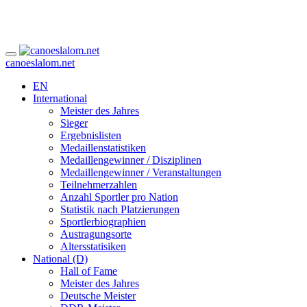
canoeslalom.net
EN
International
Meister des Jahres
Sieger
Ergebnislisten
Medaillenstatistiken
Medaillengewinner / Disziplinen
Medaillengewinner / Veranstaltungen
Teilnehmerzahlen
Anzahl Sportler pro Nation
Statistik nach Platzierungen
Sportlerbiographien
Austragungsorte
Altersstatisiken
National (D)
Hall of Fame
Meister des Jahres
Deutsche Meister