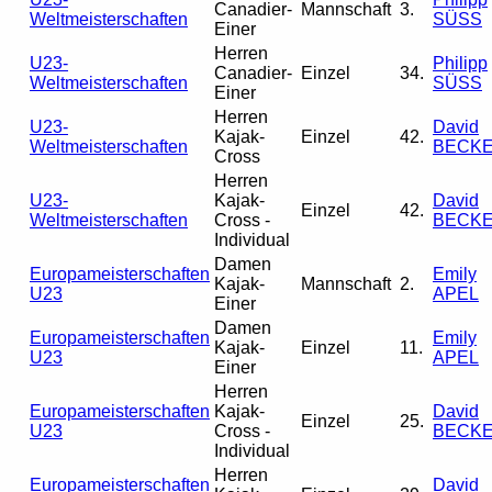
Canadier-
Mannschaft
3.
Weltmeisterschaften
SÜSS
Einer
Herren
U23-
Philipp
Canadier-
Einzel
34.
Weltmeisterschaften
SÜSS
Einer
Herren
U23-
David
Kajak-
Einzel
42.
Weltmeisterschaften
BECK
Cross
Herren
U23-
Kajak-
David
Einzel
42.
Weltmeisterschaften
Cross -
BECK
Individual
Damen
Europameisterschaften
Emily
Kajak-
Mannschaft
2.
U23
APEL
Einer
Damen
Europameisterschaften
Emily
Kajak-
Einzel
11.
U23
APEL
Einer
Herren
Europameisterschaften
Kajak-
David
Einzel
25.
U23
Cross -
BECK
Individual
Herren
Europameisterschaften
David