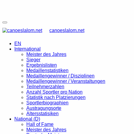
canoeslalom.net
EN
International
Meister des Jahres
Sieger
Ergebnislisten
Medaillenstatistiken
Medaillengewinner / Disziplinen
Medaillengewinner / Veranstaltungen
Teilnehmerzahlen
Anzahl Sportler pro Nation
Statistik nach Platzierungen
Sportlerbiographien
Austragungsorte
Altersstatisiken
National (D)
Hall of Fame
Meister des Jahres