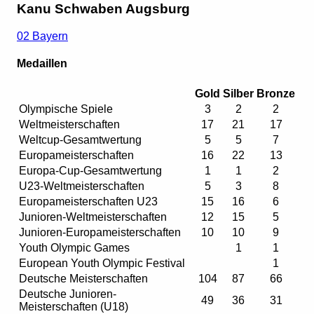
Kanu Schwaben Augsburg
02 Bayern
Medaillen
Gold
Silber
Bronze
Olympische Spiele
3
2
2
Weltmeisterschaften
17
21
17
Weltcup-Gesamtwertung
5
5
7
Europameisterschaften
16
22
13
Europa-Cup-Gesamtwertung
1
1
2
U23-Weltmeisterschaften
5
3
8
Europameisterschaften U23
15
16
6
Junioren-Weltmeisterschaften
12
15
5
Junioren-Europameisterschaften
10
10
9
Youth Olympic Games
1
1
European Youth Olympic Festival
1
Deutsche Meisterschaften
104
87
66
Deutsche Junioren-
49
36
31
Meisterschaften (U18)