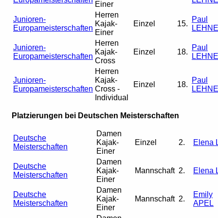
Einer
Herren
Junioren-
Paul
Kajak-
Einzel
15.
Europameisterschaften
LEHN
Einer
Herren
Junioren-
Paul
Kajak-
Einzel
18.
Europameisterschaften
LEHN
Cross
Herren
Junioren-
Kajak-
Paul
Einzel
18.
Europameisterschaften
Cross -
LEHN
Individual
Platzierungen bei Deutschen Meisterschaften
Damen
Deutsche
Kajak-
Einzel
2.
Elena 
Meisterschaften
Einer
Damen
Deutsche
Kajak-
Mannschaft
2.
Elena 
Meisterschaften
Einer
Damen
Deutsche
Emily
Kajak-
Mannschaft
2.
Meisterschaften
APEL
Einer