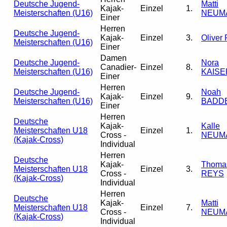
Deutsche Jugend-
Matti
Kajak-
Einzel
1.
Meisterschaften (U16)
NEUM
Einer
Herren
Deutsche Jugend-
Kajak-
Einzel
3.
Oliver
Meisterschaften (U16)
Einer
Damen
Deutsche Jugend-
Nora
Canadier-
Einzel
8.
Meisterschaften (U16)
KAISE
Einer
Herren
Deutsche Jugend-
Noah
Kajak-
Einzel
9.
Meisterschaften (U16)
BADD
Einer
Herren
Deutsche
Kajak-
Kalle
Meisterschaften U18
Einzel
1.
Cross -
NEUM
(Kajak-Cross)
Individual
Herren
Deutsche
Kajak-
Thoma
Meisterschaften U18
Einzel
3.
Cross -
REYS
(Kajak-Cross)
Individual
Herren
Deutsche
Kajak-
Matti
Meisterschaften U18
Einzel
7.
Cross -
NEUM
(Kajak-Cross)
Individual