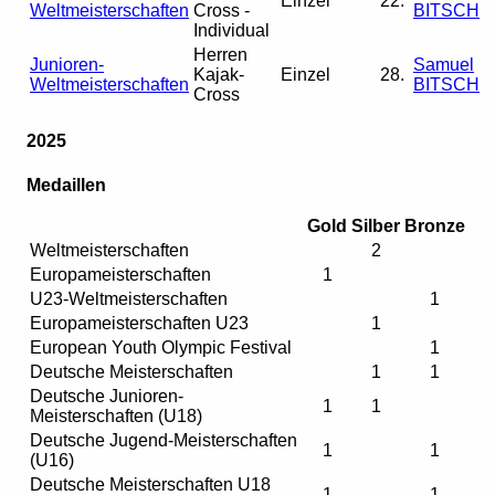
Einzel
22.
Weltmeisterschaften
Cross -
BITSCH
Individual
Herren
Junioren-
Samuel
Kajak-
Einzel
28.
Weltmeisterschaften
BITSCH
Cross
2025
Medaillen
Gold
Silber
Bronze
Weltmeisterschaften
2
Europameisterschaften
1
U23-Weltmeisterschaften
1
Europameisterschaften U23
1
European Youth Olympic Festival
1
Deutsche Meisterschaften
1
1
Deutsche Junioren-
1
1
Meisterschaften (U18)
Deutsche Jugend-Meisterschaften
1
1
(U16)
Deutsche Meisterschaften U18
1
1