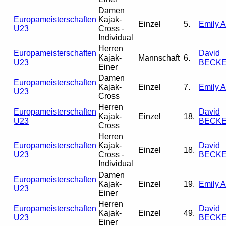
Damen
Europameisterschaften
Kajak-
Einzel
5.
Emily 
U23
Cross -
Individual
Herren
Europameisterschaften
David
Kajak-
Mannschaft
6.
U23
BECK
Einer
Damen
Europameisterschaften
Kajak-
Einzel
7.
Emily 
U23
Cross
Herren
Europameisterschaften
David
Kajak-
Einzel
18.
U23
BECK
Cross
Herren
Europameisterschaften
Kajak-
David
Einzel
18.
U23
Cross -
BECK
Individual
Damen
Europameisterschaften
Kajak-
Einzel
19.
Emily 
U23
Einer
Herren
Europameisterschaften
David
Kajak-
Einzel
49.
U23
BECK
Einer