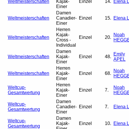
Weltmeisterschaften
Kajak-
Einzel
14.
Elena L
Einer
Damen
Weltmeisterschaften
Canadier-
Einzel
15.
Elena L
Einer
Herren
Kajak-
Noah
Weltmeisterschaften
Einzel
20.
Cross -
HEGG
Individual
Damen
Emily
Weltmeisterschaften
Kajak-
Einzel
48.
APEL
Einer
Herren
Noah
Weltmeisterschaften
Kajak-
Einzel
68.
HEGG
Einer
Herren
Weltcup-
Noah
Kajak-
Einzel
7.
Gesamtwertung
HEGG
Einer
Damen
Weltcup-
Canadier-
Einzel
7.
Elena L
Gesamtwertung
Einer
Damen
Weltcup-
Kajak-
Einzel
10.
Elena L
Gesamtwertung
Einer