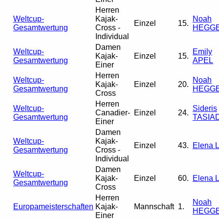
Herren
Weltcup-
Kajak-
Noah
Einzel
15.
Gesamtwertung
Cross -
HEGG
Individual
Damen
Weltcup-
Emily
Kajak-
Einzel
15.
Gesamtwertung
APEL
Einer
Herren
Weltcup-
Noah
Kajak-
Einzel
20.
Gesamtwertung
HEGG
Cross
Herren
Weltcup-
Sideris
Canadier-
Einzel
24.
Gesamtwertung
TASIA
Einer
Damen
Weltcup-
Kajak-
Einzel
43.
Elena L
Gesamtwertung
Cross -
Individual
Damen
Weltcup-
Kajak-
Einzel
60.
Elena L
Gesamtwertung
Cross
Herren
Noah
Europameisterschaften
Kajak-
Mannschaft
1.
HEGG
Einer