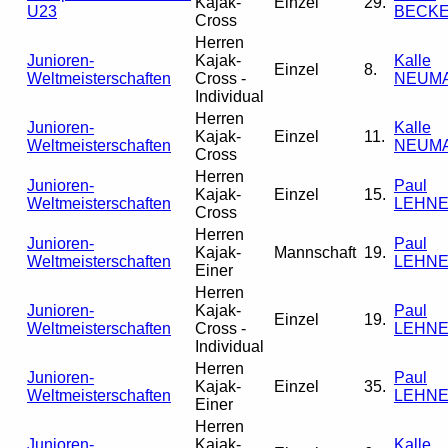
Kajak-
Einzel
29.
U23
BECK
Cross
Herren
Junioren-
Kajak-
Kalle
Einzel
8.
Weltmeisterschaften
Cross -
NEUM
Individual
Herren
Junioren-
Kalle
Kajak-
Einzel
11.
Weltmeisterschaften
NEUM
Cross
Herren
Junioren-
Paul
Kajak-
Einzel
15.
Weltmeisterschaften
LEHN
Cross
Herren
Junioren-
Paul
Kajak-
Mannschaft
19.
Weltmeisterschaften
LEHN
Einer
Herren
Junioren-
Kajak-
Paul
Einzel
19.
Weltmeisterschaften
Cross -
LEHN
Individual
Herren
Junioren-
Paul
Kajak-
Einzel
35.
Weltmeisterschaften
LEHN
Einer
Herren
Junioren-
Kajak-
Kalle