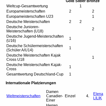
Gold
Silber
Bronze
Weltcup-Gesamtwertung
1
Europameisterschaften
2
2
Europameisterschaften U23
1
Deutsche Meisterschaften
2
2
Deutsche Junioren-
2
Meisterschaften (U18)
Deutsche Jugend-Meisterschaften
1
(U16)
Deutsche Schülermeisterschaften
1
(Schüler A/U14)
Deutsche Meisterschaften Kajak
1
Cross U18
Deutsche Meisterschaften Kajak-
1
Cross
Gesamtwertung Deutschland-Cup
1
Internationale Platzierungen
Damen
Elena
Weltmeisterschaften
Canadier-
Einzel
4.
LILIK
Einer
Herren