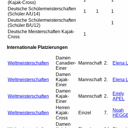
(Kajak-Cross)
Deutsche Schülermeisterschaften
1
1
1
(Schüler A/U14)
Deutsche Schülermeisterschaften
1
(Schüler B/U12)
Deutsche Meisterschaften Kajak-
1
Cross
Internationale Platzierungen
Damen
Weltmeisterschaften
Canadier-
Mannschaft
2.
Elena L
Einer
Damen
Weltmeisterschaften
Kajak-
Mannschaft
2.
Elena L
Einer
Damen
Emily
Weltmeisterschaften
Kajak-
Mannschaft
2.
APEL
Einer
Herren
Noah
Weltmeisterschaften
Kajak-
Einzel
7.
HEGG
Cross
Damen