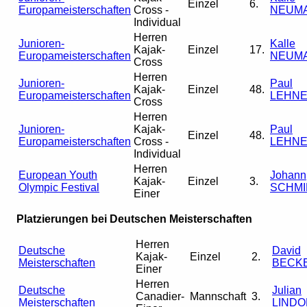
Einzel
6.
Europameisterschaften
Cross -
NEUM
Individual
Herren
Junioren-
Kalle
Kajak-
Einzel
17.
Europameisterschaften
NEUM
Cross
Herren
Junioren-
Paul
Kajak-
Einzel
48.
Europameisterschaften
LEHN
Cross
Herren
Junioren-
Kajak-
Paul
Einzel
48.
Europameisterschaften
Cross -
LEHN
Individual
Herren
European Youth
Johann
Kajak-
Einzel
3.
Olympic Festival
SCHMI
Einer
Platzierungen bei Deutschen Meisterschaften
Herren
Deutsche
David
Kajak-
Einzel
2.
Meisterschaften
BECK
Einer
Herren
Deutsche
Julian
Canadier-
Mannschaft
3.
Meisterschaften
LINDO