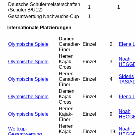
Deutsche Schülermeisterschaften
1
1
(Schüler B/U12)
Gesamtwertung Nachwuchs-Cup
1
Internationale Platzierungen
Damen
Olympische Spiele
Canadier-
Einzel
2.
Elena L
Einer
Herren
Noah
Olympische Spiele
Kajak-
Einzel
3.
HEGG
Cross
Herren
Sideris
Olympische Spiele
Canadier-
Einzel
4.
TASIA
Einer
Damen
Olympische Spiele
Kajak-
Einzel
4.
Elena L
Cross
Herren
Noah
Olympische Spiele
Kajak-
Einzel
9.
HEGG
Einer
Herren
Weltcup-
Noah
Kajak-
Einzel
19.
Gesamtwertung
HEGG