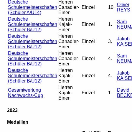
Deutsche
Herren
Oliver
Schülermeisterschaften
Canadier-
Einzel
10.
REYS
(Schüler A/U14)
Einer
Deutsche
Herren
Sam
Schülermeisterschaften
Kajak-
Einzel
1.
NEUM
(Schüler B/U12)
Einer
Deutsche
Herren
Jakob
Schülermeisterschaften
Canadier-
Einzel
3.
KAISE
(Schüler B/U12)
Einer
Deutsche
Herren
Sam
Schülermeisterschaften
Canadier-
Einzel
4.
NEUM
(Schüler B/U12)
Einer
Deutsche
Herren
Jakob
Schülermeisterschaften
Kajak-
Einzel
4.
KAISE
(Schüler B/U12)
Einer
Herren
Gesamtwertung
David
Kajak-
Einzel
1.
Nachwuchs-Cup
BECK
Einer
2023
Medaillen