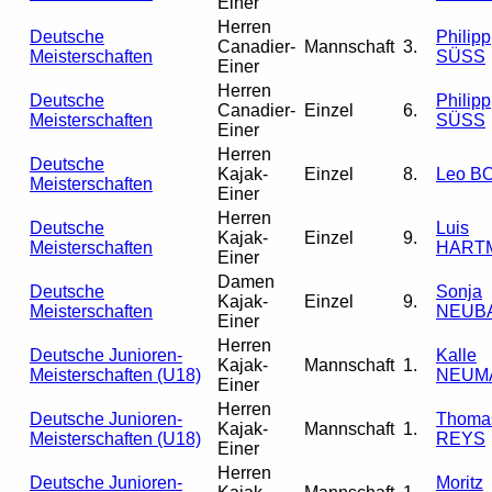
Einer
Herren
Deutsche
Philipp
Canadier-
Mannschaft
3.
Meisterschaften
SÜSS
Einer
Herren
Deutsche
Philipp
Canadier-
Einzel
6.
Meisterschaften
SÜSS
Einer
Herren
Deutsche
Kajak-
Einzel
8.
Leo B
Meisterschaften
Einer
Herren
Deutsche
Luis
Kajak-
Einzel
9.
Meisterschaften
HART
Einer
Damen
Deutsche
Sonja
Kajak-
Einzel
9.
Meisterschaften
NEUB
Einer
Herren
Deutsche Junioren-
Kalle
Kajak-
Mannschaft
1.
Meisterschaften (U18)
NEUM
Einer
Herren
Deutsche Junioren-
Thoma
Kajak-
Mannschaft
1.
Meisterschaften (U18)
REYS
Einer
Herren
Deutsche Junioren-
Moritz