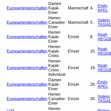
Damen
Emily
Europameisterschaften
Kajak-
Mannschaft
4.
APEL
Einer
Herren
Sideris
Europameisterschaften
Canadier-
Mannschaft
5.
TASIA
Einer
Herren
Noah
Europameisterschaften
Kajak-
Einzel
8.
HEGG
Einer
Herren
Noah
Europameisterschaften
Kajak-
Einzel
10.
HEGG
Cross
Herren
Kajak-
Noah
Europameisterschaften
Einzel
19.
Cross -
HEGG
Individual
Damen
Emily
Europameisterschaften
Kajak-
Einzel
26.
APEL
Einer
Herren
Sideris
Europameisterschaften
Canadier-
Einzel
30.
TASIA
Einer
Herren
U23-
Philipp