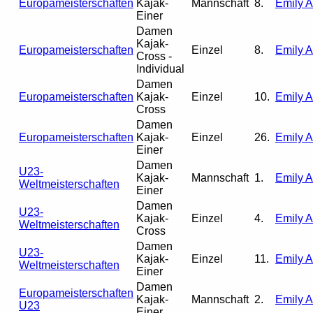
Europameisterschaften
Kajak-
Mannschaft
8.
Emily 
Einer
Damen
Kajak-
Europameisterschaften
Einzel
8.
Emily 
Cross -
Individual
Damen
Europameisterschaften
Kajak-
Einzel
10.
Emily 
Cross
Damen
Europameisterschaften
Kajak-
Einzel
26.
Emily 
Einer
Damen
U23-
Kajak-
Mannschaft
1.
Emily 
Weltmeisterschaften
Einer
Damen
U23-
Kajak-
Einzel
4.
Emily 
Weltmeisterschaften
Cross
Damen
U23-
Kajak-
Einzel
11.
Emily 
Weltmeisterschaften
Einer
Damen
Europameisterschaften
Kajak-
Mannschaft
2.
Emily 
U23
Einer