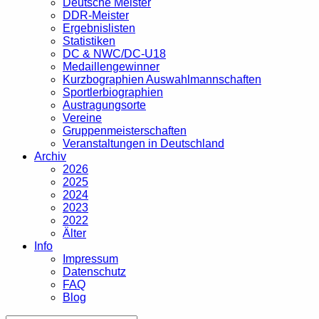
Deutsche Meister
DDR-Meister
Ergebnislisten
Statistiken
DC & NWC/DC-U18
Medaillengewinner
Kurzbographien Auswahlmannschaften
Sportlerbiographien
Austragungsorte
Vereine
Gruppenmeisterschaften
Veranstaltungen in Deutschland
Archiv
2026
2025
2024
2023
2022
Älter
Info
Impressum
Datenschutz
FAQ
Blog