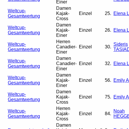
Einer
Damen
Weltcup-
Kajak-
Einzel
25.
Elena L
Gesamtwertung
Cross
Damen
Weltcup-
Kajak-
Einzel
26.
Elena L
Gesamtwertung
Einer
Herren
Weltcup-
Sideris
Canadier-
Einzel
30.
Gesamtwertung
TASIA
Einer
Damen
Weltcup-
Canadier-
Einzel
32.
Elena L
Gesamtwertung
Einer
Damen
Weltcup-
Kajak-
Einzel
56.
Emily 
Gesamtwertung
Einer
Damen
Weltcup-
Kajak-
Einzel
75.
Emily 
Gesamtwertung
Cross
Herren
Weltcup-
Noah
Kajak-
Einzel
84.
Gesamtwertung
HEGG
Cross
Damen