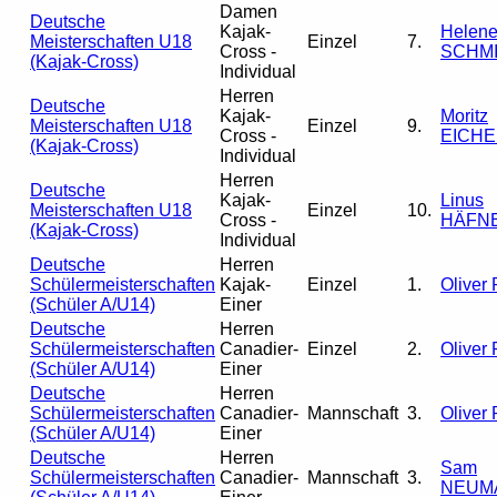
Damen
Deutsche
Kajak-
Helen
Meisterschaften U18
Einzel
7.
Cross -
SCHM
(Kajak-Cross)
Individual
Herren
Deutsche
Kajak-
Moritz
Meisterschaften U18
Einzel
9.
Cross -
EICHE
(Kajak-Cross)
Individual
Herren
Deutsche
Kajak-
Linus
Meisterschaften U18
Einzel
10.
Cross -
HÄFN
(Kajak-Cross)
Individual
Deutsche
Herren
Schülermeisterschaften
Kajak-
Einzel
1.
Oliver
(Schüler A/U14)
Einer
Deutsche
Herren
Schülermeisterschaften
Canadier-
Einzel
2.
Oliver
(Schüler A/U14)
Einer
Deutsche
Herren
Schülermeisterschaften
Canadier-
Mannschaft
3.
Oliver
(Schüler A/U14)
Einer
Deutsche
Herren
Sam
Schülermeisterschaften
Canadier-
Mannschaft
3.
NEUM