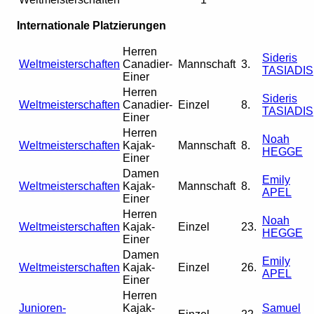
Internationale Platzierungen
Herren
Sideris
Weltmeisterschaften
Canadier-
Mannschaft
3.
TASIADIS
Einer
Herren
Sideris
Weltmeisterschaften
Canadier-
Einzel
8.
TASIADIS
Einer
Herren
Noah
Weltmeisterschaften
Kajak-
Mannschaft
8.
HEGGE
Einer
Damen
Emily
Weltmeisterschaften
Kajak-
Mannschaft
8.
APEL
Einer
Herren
Noah
Weltmeisterschaften
Kajak-
Einzel
23.
HEGGE
Einer
Damen
Emily
Weltmeisterschaften
Kajak-
Einzel
26.
APEL
Einer
Herren
Junioren-
Kajak-
Samuel