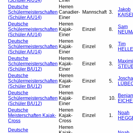
(Schüler A/U14)
Einer
Deutsche
Herren
Jakob
Schülermeisterschaften
Canadier-
Mannschaft
3.
KAISE
(Schüler A/U14)
Einer
Deutsche
Herren
Sam
Schülermeisterschaften
Kajak-
Einzel
8.
NEUM
(Schüler A/U14)
Einer
Deutsche
Herren
Tim
Schülermeisterschaften
Kajak-
Einzel
9.
HELL
(Schüler A/U14)
Einer
Deutsche
Herren
Maximi
Schülermeisterschaften
Kajak-
Einzel
3.
STEU
(Schüler B/U12)
Einer
Deutsche
Herren
Joscha
Schülermeisterschaften
Kajak-
Einzel
5.
LÜBE
(Schüler B/U12)
Einer
Deutsche
Herren
Benjam
Schülermeisterschaften
Kajak-
Einzel
10.
EICHE
(Schüler B/U12)
Einer
Deutsche
Herren
Noah
Meisterschaften Kajak-
Kajak-
Einzel
1.
HEGG
Cross
Cross
Herren
Deutsche
Kajak-
Noah