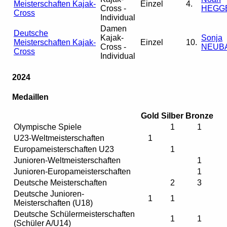
Meisterschaften Kajak-
Einzel
4.
Cross -
HEGG
Cross
Individual
Damen
Deutsche
Kajak-
Sonja
Meisterschaften Kajak-
Einzel
10.
Cross -
NEUB
Cross
Individual
2024
Medaillen
Gold
Silber
Bronze
Olympische Spiele
1
1
U23-Weltmeisterschaften
1
Europameisterschaften U23
1
Junioren-Weltmeisterschaften
1
Junioren-Europameisterschaften
1
Deutsche Meisterschaften
2
3
Deutsche Junioren-
1
1
Meisterschaften (U18)
Deutsche Schülermeisterschaften
1
1
(Schüler A/U14)