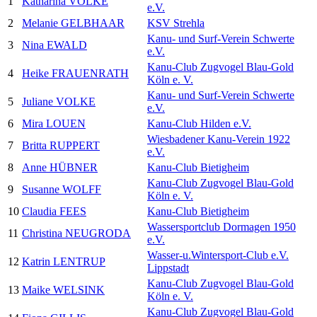
1
Katharina VOLKE
e.V.
2
Melanie GELBHAAR
KSV Strehla
Kanu- und Surf-Verein Schwerte
3
Nina EWALD
e.V.
Kanu-Club Zugvogel Blau-Gold
4
Heike FRAUENRATH
Köln e. V.
Kanu- und Surf-Verein Schwerte
5
Juliane VOLKE
e.V.
6
Mira LOUEN
Kanu-Club Hilden e.V.
Wiesbadener Kanu-Verein 1922
7
Britta RUPPERT
e.V.
8
Anne HÜBNER
Kanu-Club Bietigheim
Kanu-Club Zugvogel Blau-Gold
9
Susanne WOLFF
Köln e. V.
10
Claudia FEES
Kanu-Club Bietigheim
Wassersportclub Dormagen 1950
11
Christina NEUGRODA
e.V.
Wasser-u.Wintersport-Club e.V.
12
Katrin LENTRUP
Lippstadt
Kanu-Club Zugvogel Blau-Gold
13
Maike WELSINK
Köln e. V.
Kanu-Club Zugvogel Blau-Gold