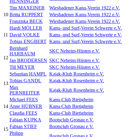
HENNINGER
Tim MAXEINER
Wiesbadener Kanu-Verein 1922 e.V.
10
Britta RUPPERT
Wiesbadener Kanu-Verein 1922 e.V.
Franziska BECK
Wiesbadener Kanu-Verein 1922 e.V.
Hardi MÖLLER
Kanu- und Surf-Verein Schwerte e.V.
11
David VOLKE
Kanu- und Surf-Verein Schwerte e.V.
Tobias ENGBERT
Kanu- und Surf-Verein Schwerte e.V.
Bernhard
SKC Neheim-Hüsten e.V.
HARBAUM
12
Jan BRODERSEN
SKC Neheim-Hüsten e.V.
Till MEYER
SKC Neheim-Hüsten e.V.
Sebastian HAMPL
Kajak-Klub Rosenheim e.V.
Tobias GANDL
Kajak-Klub Rosenheim e.V.
13
Max
Kajak-Klub Rosenheim e.V.
PERNREITER
Michael FEES
Kanu-Club Bietigheim
14
Anne HÜBNER
Kanu-Club Bietigheim
Claudia FEES
Kanu-Club Bietigheim
Fabian KUPKA
Bootsclub Gronau e.V.
Fabian STIEF
Bootsclub Gronau e.V.
15
Philipp
Bootsclub Gronau e.V.