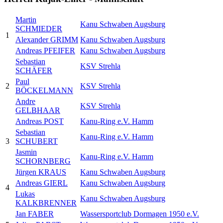
Martin
Kanu Schwaben Augsburg
SCHMIEDER
1
Alexander GRIMM
Kanu Schwaben Augsburg
Andreas PFEIFER
Kanu Schwaben Augsburg
Sebastian
KSV Strehla
SCHÄFER
Paul
2
KSV Strehla
BÖCKELMANN
Andre
KSV Strehla
GELBHAAR
Andreas POST
Kanu-Ring e.V. Hamm
Sebastian
Kanu-Ring e.V. Hamm
3
SCHUBERT
Jasmin
Kanu-Ring e.V. Hamm
SCHORNBERG
Jürgen KRAUS
Kanu Schwaben Augsburg
Andreas GIERL
Kanu Schwaben Augsburg
4
Lukas
Kanu Schwaben Augsburg
KALKBRENNER
Jan FABER
Wassersportclub Dormagen 1950 e.V.