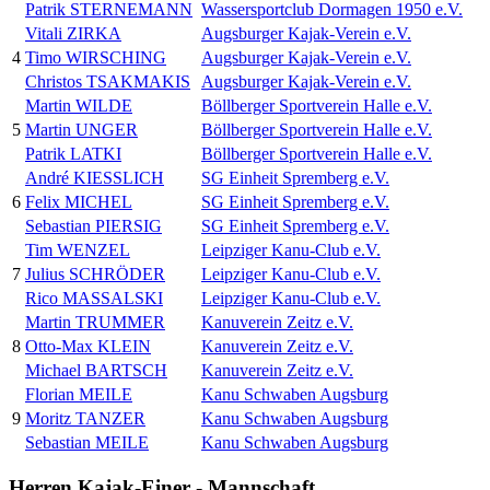
Patrik STERNEMANN
Wassersportclub Dormagen 1950 e.V.
Vitali ZIRKA
Augsburger Kajak-Verein e.V.
4
Timo WIRSCHING
Augsburger Kajak-Verein e.V.
Christos TSAKMAKIS
Augsburger Kajak-Verein e.V.
Martin WILDE
Böllberger Sportverein Halle e.V.
5
Martin UNGER
Böllberger Sportverein Halle e.V.
Patrik LATKI
Böllberger Sportverein Halle e.V.
André KIESSLICH
SG Einheit Spremberg e.V.
6
Felix MICHEL
SG Einheit Spremberg e.V.
Sebastian PIERSIG
SG Einheit Spremberg e.V.
Tim WENZEL
Leipziger Kanu-Club e.V.
7
Julius SCHRÖDER
Leipziger Kanu-Club e.V.
Rico MASSALSKI
Leipziger Kanu-Club e.V.
Martin TRUMMER
Kanuverein Zeitz e.V.
8
Otto-Max KLEIN
Kanuverein Zeitz e.V.
Michael BARTSCH
Kanuverein Zeitz e.V.
Florian MEILE
Kanu Schwaben Augsburg
9
Moritz TANZER
Kanu Schwaben Augsburg
Sebastian MEILE
Kanu Schwaben Augsburg
Herren Kajak-Einer - Mannschaft