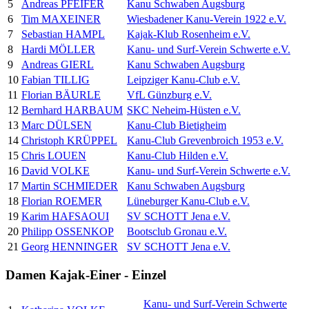
5
Andreas PFEIFER
Kanu Schwaben Augsburg
6
Tim MAXEINER
Wiesbadener Kanu-Verein 1922 e.V.
7
Sebastian HAMPL
Kajak-Klub Rosenheim e.V.
8
Hardi MÖLLER
Kanu- und Surf-Verein Schwerte e.V.
9
Andreas GIERL
Kanu Schwaben Augsburg
10
Fabian TILLIG
Leipziger Kanu-Club e.V.
11
Florian BÄURLE
VfL Günzburg e.V.
12
Bernhard HARBAUM
SKC Neheim-Hüsten e.V.
13
Marc DÜLSEN
Kanu-Club Bietigheim
14
Christoph KRÜPPEL
Kanu-Club Grevenbroich 1953 e.V.
15
Chris LOUEN
Kanu-Club Hilden e.V.
16
David VOLKE
Kanu- und Surf-Verein Schwerte e.V.
17
Martin SCHMIEDER
Kanu Schwaben Augsburg
18
Florian ROEMER
Lüneburger Kanu-Club e.V.
19
Karim HAFSAOUI
SV SCHOTT Jena e.V.
20
Philipp OSSENKOP
Bootsclub Gronau e.V.
21
Georg HENNINGER
SV SCHOTT Jena e.V.
Damen Kajak-Einer - Einzel
Kanu- und Surf-Verein Schwerte