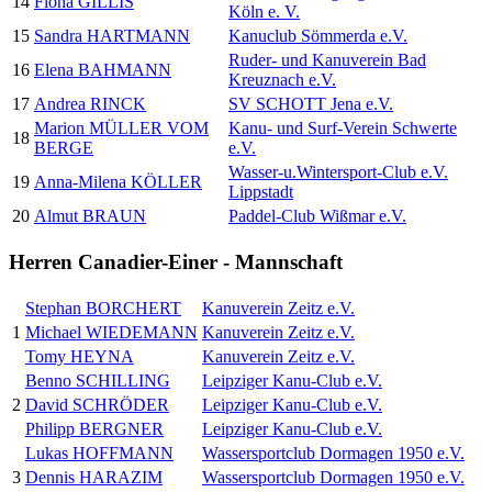
14
Fiona GILLIS
Köln e. V.
15
Sandra HARTMANN
Kanuclub Sömmerda e.V.
Ruder- und Kanuverein Bad
16
Elena BAHMANN
Kreuznach e.V.
17
Andrea RINCK
SV SCHOTT Jena e.V.
Marion MÜLLER VOM
Kanu- und Surf-Verein Schwerte
18
BERGE
e.V.
Wasser-u.Wintersport-Club e.V.
19
Anna-Milena KÖLLER
Lippstadt
20
Almut BRAUN
Paddel-Club Wißmar e.V.
Herren Canadier-Einer - Mannschaft
Stephan BORCHERT
Kanuverein Zeitz e.V.
1
Michael WIEDEMANN
Kanuverein Zeitz e.V.
Tomy HEYNA
Kanuverein Zeitz e.V.
Benno SCHILLING
Leipziger Kanu-Club e.V.
2
David SCHRÖDER
Leipziger Kanu-Club e.V.
Philipp BERGNER
Leipziger Kanu-Club e.V.
Lukas HOFFMANN
Wassersportclub Dormagen 1950 e.V.
3
Dennis HARAZIM
Wassersportclub Dormagen 1950 e.V.