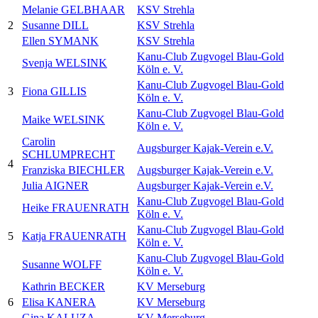
Melanie GELBHAAR
KSV Strehla
2
Susanne DILL
KSV Strehla
Ellen SYMANK
KSV Strehla
Kanu-Club Zugvogel Blau-Gold
Svenja WELSINK
Köln e. V.
Kanu-Club Zugvogel Blau-Gold
3
Fiona GILLIS
Köln e. V.
Kanu-Club Zugvogel Blau-Gold
Maike WELSINK
Köln e. V.
Carolin
Augsburger Kajak-Verein e.V.
SCHLUMPRECHT
4
Franziska BIECHLER
Augsburger Kajak-Verein e.V.
Julia AIGNER
Augsburger Kajak-Verein e.V.
Kanu-Club Zugvogel Blau-Gold
Heike FRAUENRATH
Köln e. V.
Kanu-Club Zugvogel Blau-Gold
5
Katja FRAUENRATH
Köln e. V.
Kanu-Club Zugvogel Blau-Gold
Susanne WOLFF
Köln e. V.
Kathrin BECKER
KV Merseburg
6
Elisa KANERA
KV Merseburg
Gina KALUZA
KV Merseburg