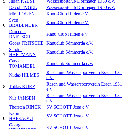
5
Julian PABST
Wassersportclub Dormagen 1950 e.V.
David ENGEL
Wassersportclub Dormagen 1950 e.V.
Mira LOUEN
Kanu-Club Hilden e.V.
Sven
Kanu-Club Hilden e.V.
6
BRABENDER
Domenik
Kanu-Club Hilden e.V.
BARTSCH
Georg FRITSCHE
Kanuclub Sömmerda e.V.
Sandra
Kanuclub Sömmerda e.V.
7
HARTMANN
Carsten
Kanuclub Sömmerda e.V.
TOMANDEL
Rasen und Wassersportverein Essen 1931
Niklas HILMES
e.V.
Rasen und Wassersportverein Essen 1931
8
Tobias KURZ
e.V.
Rasen und Wassersportverein Essen 1931
Nils JANSEN
e.V.
Thorsten RINCK
SV SCHOTT Jena e.V.
Karim
SV SCHOTT Jena e.V.
9
HAFSAOUI
Georg
SV SCHOTT Jena e.V.