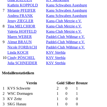
Kathrin KOPPOLD
Kanu Schwaben Augsburg
7
Melanie PFEIFER
Kanu Schwaben Augsburg
Andrea FRANK
Kanu Schwaben Augsburg
Jenny ZIEGLER
Kanu-Club Merzig e.V.
8
Tina MELCHIOR
Kanu-Club Merzig e.V.
Valeria HOFFELD
Kanu-Club Merzig e.V.
Maren WEBER
Paddel-Club Wißmar e.V.
9
Almut BRAUN
Paddel-Club Wißmar e.V.
Nicole FORBACH
Paddel-Club Wißmar e.V.
Linda KOCH
KSV Strehla
10
Cindy PÖSCHEL
KSV Strehla
Julia SCHNEIDER
KSV Strehla
Medaillenstatistiken
Verein
Gold
Silber
Bronze
1
KVS Schwerte
2
0
1
2
WSC Dormagen
1
0
1
3
KV Zeitz
1
0
0
3
SKG Hanau
1
0
0