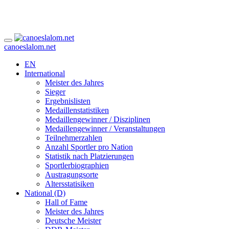
canoeslalom.net
EN
International
Meister des Jahres
Sieger
Ergebnislisten
Medaillenstatistiken
Medaillengewinner / Disziplinen
Medaillengewinner / Veranstaltungen
Teilnehmerzahlen
Anzahl Sportler pro Nation
Statistik nach Platzierungen
Sportlerbiographien
Austragungsorte
Altersstatisiken
National (D)
Hall of Fame
Meister des Jahres
Deutsche Meister