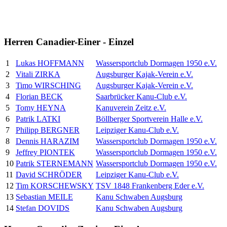
Herren Canadier-Einer - Einzel
1
Lukas HOFFMANN
Wassersportclub Dormagen 1950 e.V.
2
Vitali ZIRKA
Augsburger Kajak-Verein e.V.
3
Timo WIRSCHING
Augsburger Kajak-Verein e.V.
4
Florian BECK
Saarbrücker Kanu-Club e.V.
5
Tomy HEYNA
Kanuverein Zeitz e.V.
6
Patrik LATKI
Böllberger Sportverein Halle e.V.
7
Philipp BERGNER
Leipziger Kanu-Club e.V.
8
Dennis HARAZIM
Wassersportclub Dormagen 1950 e.V.
9
Jeffrey PIONTEK
Wassersportclub Dormagen 1950 e.V.
10
Patrik STERNEMANN
Wassersportclub Dormagen 1950 e.V.
11
David SCHRÖDER
Leipziger Kanu-Club e.V.
12
Tim KORSCHEWSKY
TSV 1848 Frankenberg Eder e.V.
13
Sebastian MEILE
Kanu Schwaben Augsburg
14
Stefan DOVIDS
Kanu Schwaben Augsburg