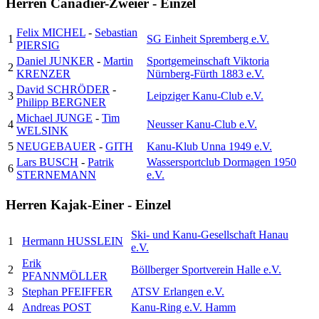
Herren Canadier-Zweier - Einzel
Felix MICHEL
-
Sebastian
1
SG Einheit Spremberg e.V.
PIERSIG
Daniel JUNKER
-
Martin
Sportgemeinschaft Viktoria
2
KRENZER
Nürnberg-Fürth 1883 e.V.
David SCHRÖDER
-
3
Leipziger Kanu-Club e.V.
Philipp BERGNER
Michael JUNGE
-
Tim
4
Neusser Kanu-Club e.V.
WELSINK
5
NEUGEBAUER
-
GITH
Kanu-Klub Unna 1949 e.V.
Lars BUSCH
-
Patrik
Wassersportclub Dormagen 1950
6
STERNEMANN
e.V.
Herren Kajak-Einer - Einzel
Ski- und Kanu-Gesellschaft Hanau
1
Hermann HUSSLEIN
e.V.
Erik
2
Böllberger Sportverein Halle e.V.
PFANNMÖLLER
3
Stephan PFEIFFER
ATSV Erlangen e.V.
4
Andreas POST
Kanu-Ring e.V. Hamm