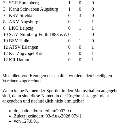
3
SGE Spremberg
1
0
0
3
Kanu Schwaben Augsburg
1
0
0
7
KSV Strehla
0
3
0
8
AKV Augsburg
0
1
1
8
LKC Leipzig
0
1
1
10
SGV Nürnberg-Fürth 1883 e.V.
0
1
0
10
BSV Halle
0
1
0
12
ATSV Erlangen
0
0
1
12
KC Zugvogel Köln
0
0
1
12
KR Hamm
0
0
1
Medaillen von Renngemeinschaften werden allen beteiligten
Vereinen zugerechnet.
Wenn keine Namen der Sportler in den Mannschaften angegeben
sind, dann sind diese Namen in der Ergebnisliste ggf. nicht
angegeben und nachträglich nicht ermittelbar
de_national/result/djnm2002.txt
Zuletzt geändert:
03-Aug-2026 07:41
von
127.0.0.1