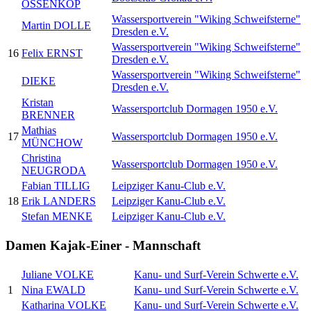
OSSENKOP
Wassersportverein "Wiking Schweifsterne"
Martin DOLLE
Dresden e.V.
Wassersportverein "Wiking Schweifsterne"
16
Felix ERNST
Dresden e.V.
Wassersportverein "Wiking Schweifsterne"
DIEKE
Dresden e.V.
Kristan
Wassersportclub Dormagen 1950 e.V.
BRENNER
Mathias
17
Wassersportclub Dormagen 1950 e.V.
MÜNCHOW
Christina
Wassersportclub Dormagen 1950 e.V.
NEUGRODA
Fabian TILLIG
Leipziger Kanu-Club e.V.
18
Erik LANDERS
Leipziger Kanu-Club e.V.
Stefan MENKE
Leipziger Kanu-Club e.V.
Damen Kajak-Einer - Mannschaft
Juliane VOLKE
Kanu- und Surf-Verein Schwerte e.V.
1
Nina EWALD
Kanu- und Surf-Verein Schwerte e.V.
Katharina VOLKE
Kanu- und Surf-Verein Schwerte e.V.