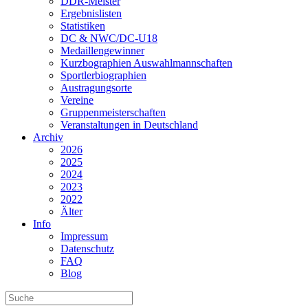
DDR-Meister
Ergebnislisten
Statistiken
DC & NWC/DC-U18
Medaillengewinner
Kurzbographien Auswahlmannschaften
Sportlerbiographien
Austragungsorte
Vereine
Gruppenmeisterschaften
Veranstaltungen in Deutschland
Archiv
2026
2025
2024
2023
2022
Älter
Info
Impressum
Datenschutz
FAQ
Blog