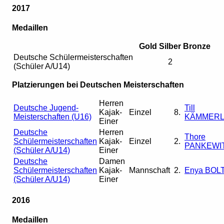
2017
Medaillen
Gold
Silber
Bronze
Deutsche Schülermeisterschaften
2
(Schüler A/U14)
Platzierungen bei Deutschen Meisterschaften
Herren
Deutsche Jugend-
Till
Kajak-
Einzel
8.
Meisterschaften (U16)
KÄMMERL
Einer
Deutsche
Herren
Thore
Schülermeisterschaften
Kajak-
Einzel
2.
PANKEWI
(Schüler A/U14)
Einer
Deutsche
Damen
Schülermeisterschaften
Kajak-
Mannschaft
2.
Enya BOL
(Schüler A/U14)
Einer
2016
Medaillen