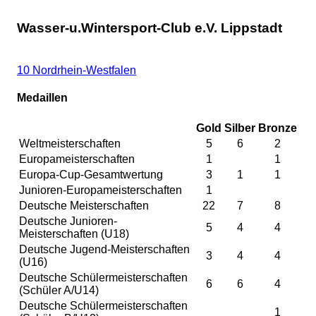
Wasser-u.Wintersport-Club e.V. Lippstadt
10 Nordrhein-Westfalen
Medaillen
Gold
Silber
Bronze
Weltmeisterschaften
5
6
2
Europameisterschaften
1
1
Europa-Cup-Gesamtwertung
3
1
1
Junioren-Europameisterschaften
1
Deutsche Meisterschaften
22
7
8
Deutsche Junioren-
5
4
4
Meisterschaften (U18)
Deutsche Jugend-Meisterschaften
3
4
4
(U16)
Deutsche Schülermeisterschaften
6
6
4
(Schüler A/U14)
Deutsche Schülermeisterschaften
1