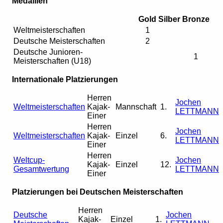
Medaillen
Gold
Silber
Bronze
Weltmeisterschaften
1
Deutsche Meisterschaften
2
Deutsche Junioren-
1
Meisterschaften (U18)
Internationale Platzierungen
Herren
Jochen
Weltmeisterschaften
Kajak-
Mannschaft
1.
LETTMANN
Einer
Herren
Jochen
Weltmeisterschaften
Kajak-
Einzel
6.
LETTMANN
Einer
Herren
Weltcup-
Jochen
Kajak-
Einzel
12.
Gesamtwertung
LETTMANN
Einer
Platzierungen bei Deutschen Meisterschaften
Herren
Deutsche
Jochen
Kajak-
Einzel
1.