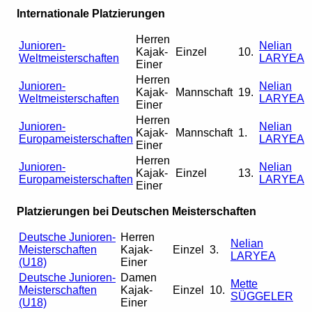
Internationale Platzierungen
Herren
Junioren-
Nelian
Kajak-
Einzel
10.
Weltmeisterschaften
LARYEA
Einer
Herren
Junioren-
Nelian
Kajak-
Mannschaft
19.
Weltmeisterschaften
LARYEA
Einer
Herren
Junioren-
Nelian
Kajak-
Mannschaft
1.
Europameisterschaften
LARYEA
Einer
Herren
Junioren-
Nelian
Kajak-
Einzel
13.
Europameisterschaften
LARYEA
Einer
Platzierungen bei Deutschen Meisterschaften
Deutsche Junioren-
Herren
Nelian
Meisterschaften
Kajak-
Einzel
3.
LARYEA
(U18)
Einer
Deutsche Junioren-
Damen
Mette
Meisterschaften
Kajak-
Einzel
10.
SÜGGELER
(U18)
Einer