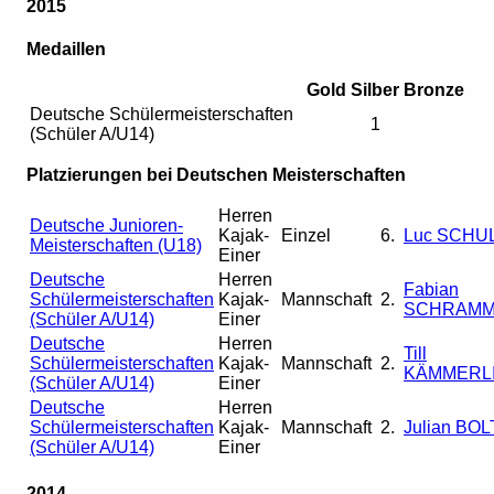
2015
Medaillen
Gold
Silber
Bronze
Deutsche Schülermeisterschaften
1
(Schüler A/U14)
Platzierungen bei Deutschen Meisterschaften
Herren
Deutsche Junioren-
Kajak-
Einzel
6.
Luc SCHU
Meisterschaften (U18)
Einer
Deutsche
Herren
Fabian
Schülermeisterschaften
Kajak-
Mannschaft
2.
SCHRAM
(Schüler A/U14)
Einer
Deutsche
Herren
Till
Schülermeisterschaften
Kajak-
Mannschaft
2.
KÄMMERL
(Schüler A/U14)
Einer
Deutsche
Herren
Schülermeisterschaften
Kajak-
Mannschaft
2.
Julian BO
(Schüler A/U14)
Einer
2014