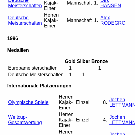
Deutsche
Dirk
Kajak-
Mannschaft
1.
Meisterschaften
HANSEN
Einer
Herren
Deutsche
Alex
Kajak-
Mannschaft
1.
Meisterschaften
RODEGRO
Einer
1996
Medaillen
Gold
Silber
Bronze
Europameisterschaften
1
1
Deutsche Meisterschaften
1
1
Internationale Platzierungen
Herren
Jochen
Olympische Spiele
Kajak-
Einzel
8.
LETTMAN
Einer
Herren
Weltcup-
Jochen
Kajak-
Einzel
4.
Gesamtwertung
LETTMAN
Einer
Herren
Jochen