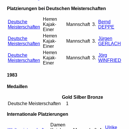
Platzierungen bei Deutschen Meisterschaften
Herren
Deutsche
Bernd
Kajak-
Mannschaft
3.
Meisterschaften
DEPPE
Einer
Herren
Deutsche
Jürgen
Kajak-
Mannschaft
3.
Meisterschaften
GERLACH
Einer
Herren
Deutsche
Jörg
Kajak-
Mannschaft
3.
Meisterschaften
WINFRIED
Einer
1983
Medaillen
Gold
Silber
Bronze
Deutsche Meisterschaften
1
Internationale Platzierungen
Damen
Ulrike