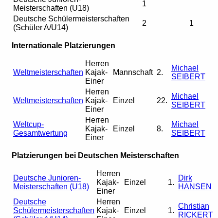
1
Meisterschaften (U18)
Deutsche Schülermeisterschaften
2
1
(Schüler A/U14)
Internationale Platzierungen
Herren
Michael
Weltmeisterschaften
Kajak-
Mannschaft
2.
SEIBERT
Einer
Herren
Michael
Weltmeisterschaften
Kajak-
Einzel
22.
SEIBERT
Einer
Herren
Weltcup-
Michael
Kajak-
Einzel
8.
Gesamtwertung
SEIBERT
Einer
Platzierungen bei Deutschen Meisterschaften
Herren
Deutsche Junioren-
Dirk
Kajak-
Einzel
1.
Meisterschaften (U18)
HANSEN
Einer
Deutsche
Herren
Christian
Schülermeisterschaften
Kajak-
Einzel
1.
RICKERT