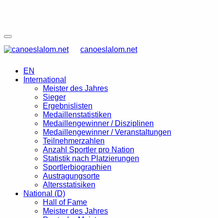
canoeslalom.net
EN
International
Meister des Jahres
Sieger
Ergebnislisten
Medaillenstatistiken
Medaillengewinner / Disziplinen
Medaillengewinner / Veranstaltungen
Teilnehmerzahlen
Anzahl Sportler pro Nation
Statistik nach Platzierungen
Sportlerbiographien
Austragungsorte
Altersstatisiken
National (D)
Hall of Fame
Meister des Jahres