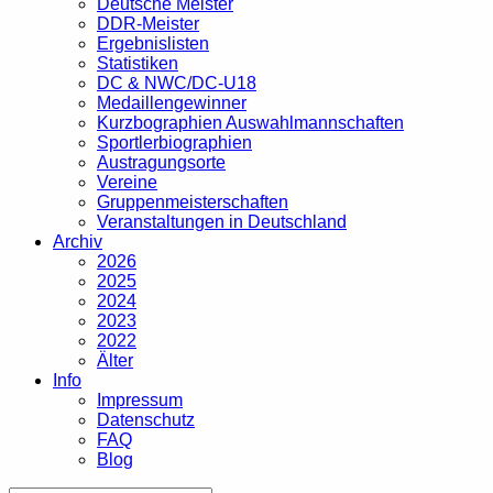
Deutsche Meister
DDR-Meister
Ergebnislisten
Statistiken
DC & NWC/DC-U18
Medaillengewinner
Kurzbographien Auswahlmannschaften
Sportlerbiographien
Austragungsorte
Vereine
Gruppenmeisterschaften
Veranstaltungen in Deutschland
Archiv
2026
2025
2024
2023
2022
Älter
Info
Impressum
Datenschutz
FAQ
Blog