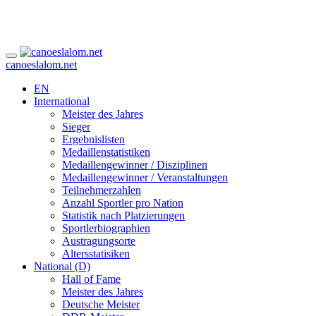
canoeslalom.net
EN
International
Meister des Jahres
Sieger
Ergebnislisten
Medaillenstatistiken
Medaillengewinner / Disziplinen
Medaillengewinner / Veranstaltungen
Teilnehmerzahlen
Anzahl Sportler pro Nation
Statistik nach Platzierungen
Sportlerbiographien
Austragungsorte
Altersstatisiken
National (D)
Hall of Fame
Meister des Jahres
Deutsche Meister