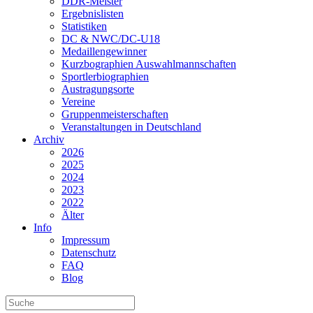
DDR-Meister
Ergebnislisten
Statistiken
DC & NWC/DC-U18
Medaillengewinner
Kurzbographien Auswahlmannschaften
Sportlerbiographien
Austragungsorte
Vereine
Gruppenmeisterschaften
Veranstaltungen in Deutschland
Archiv
2026
2025
2024
2023
2022
Älter
Info
Impressum
Datenschutz
FAQ
Blog