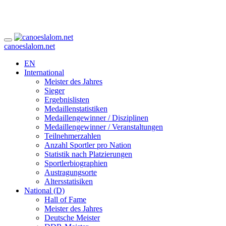
canoeslalom.net
EN
International
Meister des Jahres
Sieger
Ergebnislisten
Medaillenstatistiken
Medaillengewinner / Disziplinen
Medaillengewinner / Veranstaltungen
Teilnehmerzahlen
Anzahl Sportler pro Nation
Statistik nach Platzierungen
Sportlerbiographien
Austragungsorte
Altersstatisiken
National (D)
Hall of Fame
Meister des Jahres
Deutsche Meister