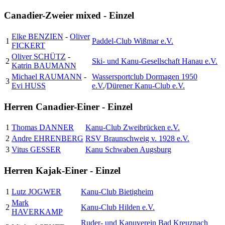
Canadier-Zweier mixed - Einzel
Elke BENZIEN
-
Oliver
1
Paddel-Club Wißmar e.V.
FICKERT
Oliver SCHÜTZ
-
2
Ski- und Kanu-Gesellschaft Hanau e.V.
Katrin BAUMANN
Michael RAUMANN
-
Wassersportclub Dormagen 1950
3
Evi HUSS
e.V.
/
Dürener Kanu-Club e.V.
Herren Canadier-Einer - Einzel
1
Thomas DANNER
Kanu-Club Zweibrücken e.V.
2
Andre EHRENBERG
RSV Braunschweig v. 1928 e.V.
3
Vitus GESSER
Kanu Schwaben Augsburg
Herren Kajak-Einer - Einzel
1
Lutz JOGWER
Kanu-Club Bietigheim
Mark
2
Kanu-Club Hilden e.V.
HAVERKAMP
Ruder- und Kanuverein Bad Kreuznach