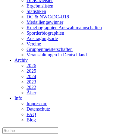
DDR-Meister
Ergebnislisten
Statistiken
DC & NWC/DC-U18
Medaillengewinner
Kurzbographien Auswahlmannschaften
Sportlerbiographien
Austragungsorte
Vereine
Gruppenmeisterschaften
Veranstaltungen in Deutschland
Archiv
2026
2025
2024
2023
2022
Älter
Info
Impressum
Datenschutz
FAQ
Blog