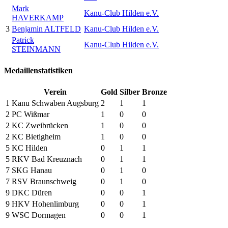
Mark
Kanu-Club Hilden e.V.
HAVERKAMP
3
Benjamin ALTFELD
Kanu-Club Hilden e.V.
Patrick
Kanu-Club Hilden e.V.
STEINMANN
Medaillenstatistiken
Verein
Gold
Silber
Bronze
1
Kanu Schwaben Augsburg
2
1
1
2
PC Wißmar
1
0
0
2
KC Zweibrücken
1
0
0
2
KC Bietigheim
1
0
0
5
KC Hilden
0
1
1
5
RKV Bad Kreuznach
0
1
1
7
SKG Hanau
0
1
0
7
RSV Braunschweig
0
1
0
9
DKC Düren
0
0
1
9
HKV Hohenlimburg
0
0
1
9
WSC Dormagen
0
0
1