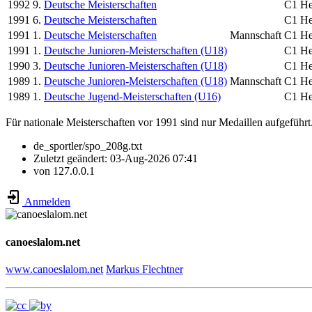
1992
9.
Deutsche Meisterschaften
C1 He
1991
6.
Deutsche Meisterschaften
C1 He
1991
1.
Deutsche Meisterschaften
Mannschaft
C1 He
1991
1.
Deutsche Junioren-Meisterschaften (U18)
C1 He
1990
3.
Deutsche Junioren-Meisterschaften (U18)
C1 He
1989
1.
Deutsche Junioren-Meisterschaften (U18)
Mannschaft
C1 He
1989
1.
Deutsche Jugend-Meisterschaften (U16)
C1 He
Für nationale Meisterschaften vor 1991 sind nur Medaillen aufgeführt
de_sportler/spo_208g.txt
Zuletzt geändert:
03-Aug-2026 07:41
von
127.0.0.1
Anmelden
canoeslalom.net
www.canoeslalom.net
Markus Flechtner