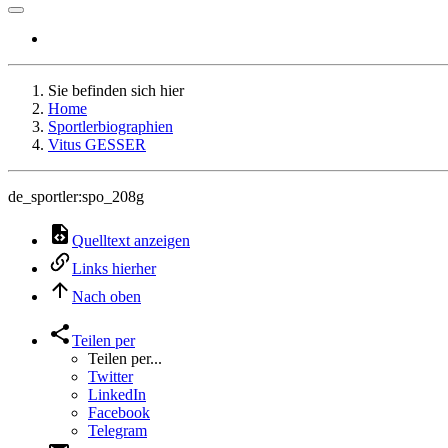
Sie befinden sich hier
Home
Sportlerbiographien
Vitus GESSER
de_sportler:spo_208g
Quelltext anzeigen
Links hierher
Nach oben
Teilen per
Teilen per...
Twitter
LinkedIn
Facebook
Telegram