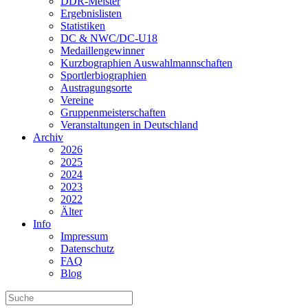
DDR-Meister
Ergebnislisten
Statistiken
DC & NWC/DC-U18
Medaillengewinner
Kurzbographien Auswahlmannschaften
Sportlerbiographien
Austragungsorte
Vereine
Gruppenmeisterschaften
Veranstaltungen in Deutschland
Archiv
2026
2025
2024
2023
2022
Älter
Info
Impressum
Datenschutz
FAQ
Blog