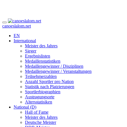
canoeslalom.net
EN
International
Meister des Jahres
Sieger
Ergebnislisten
Medaillenstatistiken
Medaillengewinner / Disziplinen
Medaillengewinner / Veranstaltungen
Teilnehmerzahlen
Anzahl Sportler pro Nation
Statistik nach Platzierungen
Sportlerbiographien
Austragungsorte
Altersstatisiken
National (D)
Hall of Fame
Meister des Jahres
Deutsche Meister