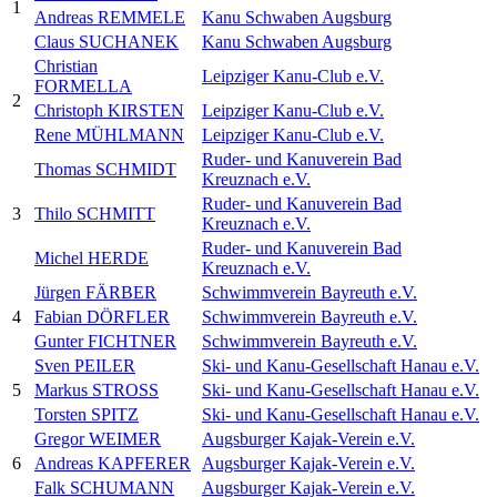
1
Andreas REMMELE
Kanu Schwaben Augsburg
Claus SUCHANEK
Kanu Schwaben Augsburg
Christian
Leipziger Kanu-Club e.V.
FORMELLA
2
Christoph KIRSTEN
Leipziger Kanu-Club e.V.
Rene MÜHLMANN
Leipziger Kanu-Club e.V.
Ruder- und Kanuverein Bad
Thomas SCHMIDT
Kreuznach e.V.
Ruder- und Kanuverein Bad
3
Thilo SCHMITT
Kreuznach e.V.
Ruder- und Kanuverein Bad
Michel HERDE
Kreuznach e.V.
Jürgen FÄRBER
Schwimmverein Bayreuth e.V.
4
Fabian DÖRFLER
Schwimmverein Bayreuth e.V.
Gunter FICHTNER
Schwimmverein Bayreuth e.V.
Sven PEILER
Ski- und Kanu-Gesellschaft Hanau e.V.
5
Markus STROSS
Ski- und Kanu-Gesellschaft Hanau e.V.
Torsten SPITZ
Ski- und Kanu-Gesellschaft Hanau e.V.
Gregor WEIMER
Augsburger Kajak-Verein e.V.
6
Andreas KAPFERER
Augsburger Kajak-Verein e.V.
Falk SCHUMANN
Augsburger Kajak-Verein e.V.