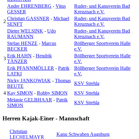
Andre EHRENBERG
-
Vitus
Ruder- und Kanuverein Bad
GESSER
Kreuznach e.V.
Christian GASSNER
-
Michael
Ruder- und Kanuverein Bad
2
SENFT
Kreuznach e.V.
Dieter WELSINK
-
Udo
Ruder- und Kanuverein Bad
RAUMANN
Kreuznach e.V.
Stefan HENZE
-
Marcus
Böllberger Sportverein Halle
BECKER
e.V.
Erik HAHN
-
Hendrik
Böllberger Sportverein Halle
3
TÄNZER
e.V.
Erik PFANNMÖLLER
-
Patrik
Böllberger Sportverein Halle
LATKI
e.V.
Nicky JANKOWIAK
-
Thomas
KSV Strehla
BEUTE
4
Kay SIMON
-
Robby SIMON
KSV Strehla
Melanie GELBHAAR
-
Patrik
KSV Strehla
SIMON
Herren Kajak-Einer - Mannschaft
Christian
Kanu Schwaben Augsburg
LECHELMAYR