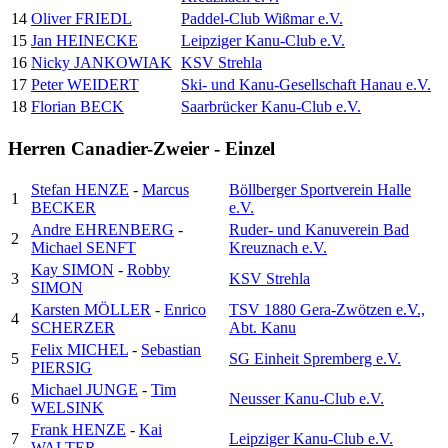
14
Oliver FRIEDL
Paddel-Club Wißmar e.V.
15
Jan HEINECKE
Leipziger Kanu-Club e.V.
16
Nicky JANKOWIAK
KSV Strehla
17
Peter WEIDERT
Ski- und Kanu-Gesellschaft Hanau e.V.
18
Florian BECK
Saarbrücker Kanu-Club e.V.
Herren Canadier-Zweier - Einzel
Stefan HENZE
-
Marcus
Böllberger Sportverein Halle
1
BECKER
e.V.
Andre EHRENBERG
-
Ruder- und Kanuverein Bad
2
Michael SENFT
Kreuznach e.V.
Kay SIMON
-
Robby
3
KSV Strehla
SIMON
Karsten MÖLLER
-
Enrico
TSV 1880 Gera-Zwötzen e.V.,
4
SCHERZER
Abt. Kanu
Felix MICHEL
-
Sebastian
5
SG Einheit Spremberg e.V.
PIERSIG
Michael JUNGE
-
Tim
6
Neusser Kanu-Club e.V.
WELSINK
Frank HENZE
-
Kai
7
Leipziger Kanu-Club e.V.
WALTER