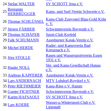
24
Stefan WALTER
SV SCHOTT Jena e.V.
Benjamin
25
Kanu- und Surf-Verein Schwerte e.V.
HERBRÜGGER
Kanu-Club Zugvogel Blau-Gold Köln
26
Thomas SCHLÜSSEL
e. V.
27
Jürgen FÄRBER
Schwimmverein Bayreuth e.V.
28
Thomas SCHÄFER
Sport-Club Krefeld
29
Falk SCHUMANN
Augsburger Kajak-Verein e.V.
Ruder- und Kanuverein Bad
30
Michel HERDE
Kreuznach e.V.
Rasen und Wassersportverein Essen
31
Jörn STOLLE
1931 e.V.
Ski- und Kanu-Gesellschaft Hanau
32
Hauke NOLL
e.V.
33
Andreas KAPFERER
Augsburger Kajak-Verein e.V.
34
Lars ANDERNACH
MTV Luhdorf-Roydorf e.V.
35
Peter RIETHMEIER
Kanu-Ring e.V. Hamm
36
Gunter FICHTNER
Schwimmverein Bayreuth e.V.
37
Karim HAFSAOUI
SV SCHOTT Jena e.V.
Wasser-u.Wintersport-Club e.V.
38
Lars KOEBE
Lippstadt