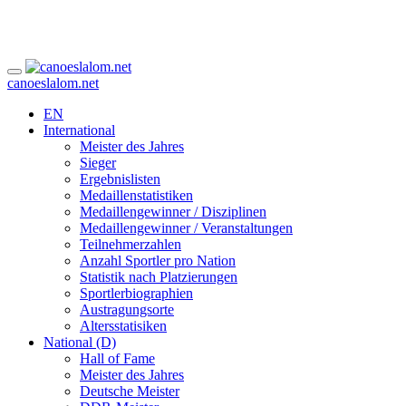
canoeslalom.net
EN
International
Meister des Jahres
Sieger
Ergebnislisten
Medaillenstatistiken
Medaillengewinner / Disziplinen
Medaillengewinner / Veranstaltungen
Teilnehmerzahlen
Anzahl Sportler pro Nation
Statistik nach Platzierungen
Sportlerbiographien
Austragungsorte
Altersstatisiken
National (D)
Hall of Fame
Meister des Jahres
Deutsche Meister