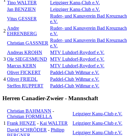
Tino WALTER
Leipziger Kanu-Club e.V.
Jan BENZIEN
Leipziger Kanu-Club e.V.
Ruder- und Kanuverein Bad Kreuznach
Vitus GESSER
e.V.
Andre
Ruder- und Kanuverein Bad Kreuznach
2
EHRENBERG
e.V.
Ruder- und Kanuverein Bad Kreuznach
Christian GASSNER
e.V.
Andreas KROHN
MTV Luhdorf-Roydorf e.V.
3
Ole SIEGESMUND
MTV Luhdorf-Roydorf e.V.
Marcus KERN
MTV Luhdorf-Roydorf e.V.
Oliver FICKERT
Paddel-Club Wißmar e.V.
4
Oliver FRIEDL
Paddel-Club Wißmar e.V.
Steffen RUPPERT
Paddel-Club Wißmar e.V.
Herren Canadier-Zweier - Mannschaft
Christian BAHMANN
-
Leipziger Kanu-Club e.V.
Christian FORMELLA
1
Frank HENZE
-
Kai WALTER
Leipziger Kanu-Club e.V.
David SCHRÖDER
-
Philipp
Leipziger Kanu-Club e.V.
BERGNER