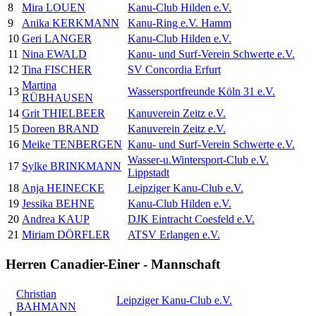
8
Mira LOUEN
Kanu-Club Hilden e.V.
9
Anika KERKMANN
Kanu-Ring e.V. Hamm
10
Geri LANGER
Kanu-Club Hilden e.V.
11
Nina EWALD
Kanu- und Surf-Verein Schwerte e.V.
12
Tina FISCHER
SV Concordia Erfurt
Martina
13
Wassersportfreunde Köln 31 e.V.
RÜBHAUSEN
14
Grit THIELBEER
Kanuverein Zeitz e.V.
15
Doreen BRAND
Kanuverein Zeitz e.V.
16
Meike TENBERGEN
Kanu- und Surf-Verein Schwerte e.V.
Wasser-u.Wintersport-Club e.V.
17
Sylke BRINKMANN
Lippstadt
18
Anja HEINECKE
Leipziger Kanu-Club e.V.
19
Jessika BEHNE
Kanu-Club Hilden e.V.
20
Andrea KAUP
DJK Eintracht Coesfeld e.V.
21
Miriam DÖRFLER
ATSV Erlangen e.V.
Herren Canadier-Einer - Mannschaft
Christian
Leipziger Kanu-Club e.V.
BAHMANN
1