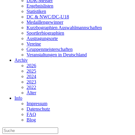
DDR-Meister
Ergebnislisten
Statistiken
DC & NWC/DC-U18
Medaillengewinner
Kurzbographien Auswahlmannschaften
Sportlerbiographien
Austragungsorte
Vereine
Gruppenmeisterschaften
Veranstaltungen in Deutschland
Archiv
2026
2025
2024
2023
2022
Älter
Info
Impressum
Datenschutz
FAQ
Blog