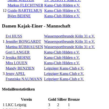
Markus FLECHTNER
Kanu-Club Hilden e.V.
12
Guido BARTELMUS
Kanu-Club Hilden e.V.
Björn BEHNE
Kanu-Club Hilden e.V.
Damen Kajak-Einer - Mannschaft
Evi HUSS
Wassersportfreunde Köln 31 e.V.
1
Jennifer BONGARDT
Wassersportfreunde Köln 31 e.V.
Martina RÜBHAUSEN
Wassersportfreunde Köln 31 e.V.
Geri LANGER
Kanu-Club Hilden e.V.
2
Jessika BEHNE
Kanu-Club Hilden e.V.
Mira LOUEN
Kanu-Club Hilden e.V.
Mandy BENZIEN
Leipziger Kanu-Club e.V.
3
Jenny APEL
Leipziger Kanu-Club e.V.
Franziska NAUMANN
Leipziger Kanu-Club e.V.
Medaillenstatistiken
Verein
Gold
Silber
Bronze
1
LKC Leipzig
3
2
1