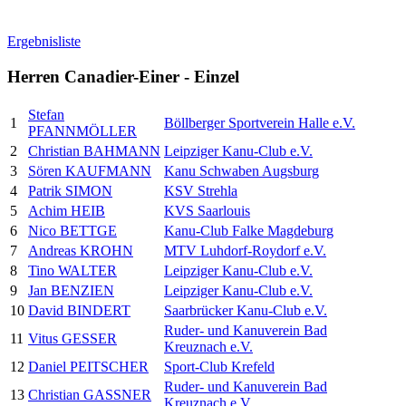
Ergebnisliste
Herren Canadier-Einer - Einzel
Stefan
1
Böllberger Sportverein Halle e.V.
PFANNMÖLLER
2
Christian BAHMANN
Leipziger Kanu-Club e.V.
3
Sören KAUFMANN
Kanu Schwaben Augsburg
4
Patrik SIMON
KSV Strehla
5
Achim HEIB
KVS Saarlouis
6
Nico BETTGE
Kanu-Club Falke Magdeburg
7
Andreas KROHN
MTV Luhdorf-Roydorf e.V.
8
Tino WALTER
Leipziger Kanu-Club e.V.
9
Jan BENZIEN
Leipziger Kanu-Club e.V.
10
David BINDERT
Saarbrücker Kanu-Club e.V.
Ruder- und Kanuverein Bad
11
Vitus GESSER
Kreuznach e.V.
12
Daniel PEITSCHER
Sport-Club Krefeld
Ruder- und Kanuverein Bad
13
Christian GASSNER
Kreuznach e.V.