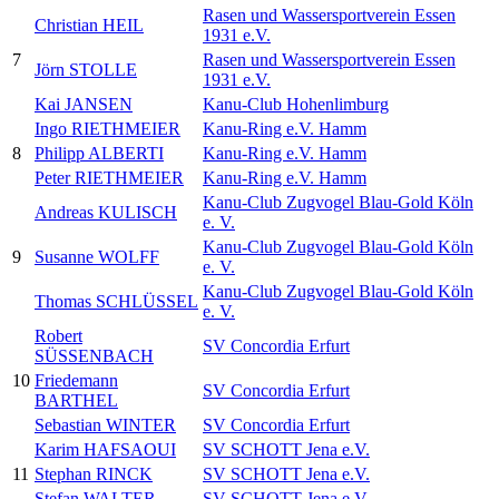
Rasen und Wassersportverein Essen
Christian HEIL
1931 e.V.
7
Rasen und Wassersportverein Essen
Jörn STOLLE
1931 e.V.
Kai JANSEN
Kanu-Club Hohenlimburg
Ingo RIETHMEIER
Kanu-Ring e.V. Hamm
8
Philipp ALBERTI
Kanu-Ring e.V. Hamm
Peter RIETHMEIER
Kanu-Ring e.V. Hamm
Kanu-Club Zugvogel Blau-Gold Köln
Andreas KULISCH
e. V.
Kanu-Club Zugvogel Blau-Gold Köln
9
Susanne WOLFF
e. V.
Kanu-Club Zugvogel Blau-Gold Köln
Thomas SCHLÜSSEL
e. V.
Robert
SV Concordia Erfurt
SÜSSENBACH
10
Friedemann
SV Concordia Erfurt
BARTHEL
Sebastian WINTER
SV Concordia Erfurt
Karim HAFSAOUI
SV SCHOTT Jena e.V.
11
Stephan RINCK
SV SCHOTT Jena e.V.
Stefan WALTER
SV SCHOTT Jena e.V.