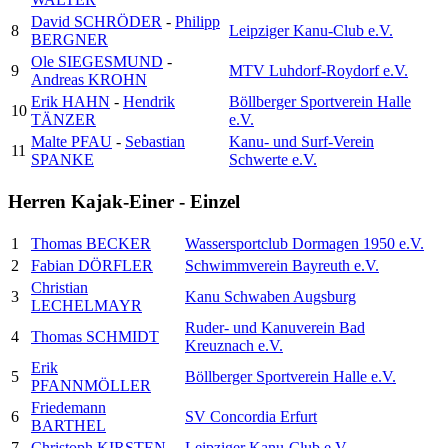
David SCHRÖDER
-
Philipp
8
Leipziger Kanu-Club e.V.
BERGNER
Ole SIEGESMUND
-
9
MTV Luhdorf-Roydorf e.V.
Andreas KROHN
Erik HAHN
-
Hendrik
Böllberger Sportverein Halle
10
TÄNZER
e.V.
Malte PFAU
-
Sebastian
Kanu- und Surf-Verein
11
SPANKE
Schwerte e.V.
Herren Kajak-Einer - Einzel
1
Thomas BECKER
Wassersportclub Dormagen 1950 e.V.
2
Fabian DÖRFLER
Schwimmverein Bayreuth e.V.
Christian
3
Kanu Schwaben Augsburg
LECHELMAYR
Ruder- und Kanuverein Bad
4
Thomas SCHMIDT
Kreuznach e.V.
Erik
5
Böllberger Sportverein Halle e.V.
PFANNMÖLLER
Friedemann
6
SV Concordia Erfurt
BARTHEL
7
Christoph KIRSTEN
Leipziger Kanu-Club e.V.