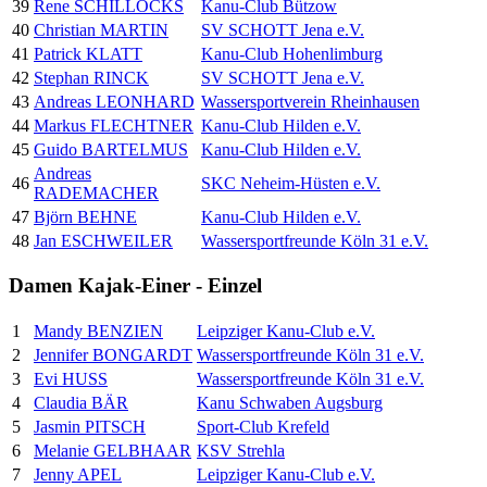
39
Rene SCHILLOCKS
Kanu-Club Bützow
40
Christian MARTIN
SV SCHOTT Jena e.V.
41
Patrick KLATT
Kanu-Club Hohenlimburg
42
Stephan RINCK
SV SCHOTT Jena e.V.
43
Andreas LEONHARD
Wassersportverein Rheinhausen
44
Markus FLECHTNER
Kanu-Club Hilden e.V.
45
Guido BARTELMUS
Kanu-Club Hilden e.V.
Andreas
46
SKC Neheim-Hüsten e.V.
RADEMACHER
47
Björn BEHNE
Kanu-Club Hilden e.V.
48
Jan ESCHWEILER
Wassersportfreunde Köln 31 e.V.
Damen Kajak-Einer - Einzel
1
Mandy BENZIEN
Leipziger Kanu-Club e.V.
2
Jennifer BONGARDT
Wassersportfreunde Köln 31 e.V.
3
Evi HUSS
Wassersportfreunde Köln 31 e.V.
4
Claudia BÄR
Kanu Schwaben Augsburg
5
Jasmin PITSCH
Sport-Club Krefeld
6
Melanie GELBHAAR
KSV Strehla
7
Jenny APEL
Leipziger Kanu-Club e.V.