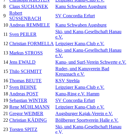
8
Claus SUCHANEK
Kanu Schwaben Augsburg
Robert
9
SV Concordia Erfurt
SÜSSENBACH
10
Andreas REMMELE
Kanu Schwaben Augsburg
Ski- und Kanu-Gesellschaft Hanau
11
Sven PEILER
e.V.
12
Christian FORMELLA
Leipziger Kanu-Club e.V.
Ski- und Kanu-Gesellschaft Hanau
13
Markus STROSS
e.V.
14
Jens EWALD
Kanu- und Surf-Verein Schwerte e.V.
Ruder- und Kanuverein Bad
15
Thilo SCHMITT
Kreuznach e.V.
16
Thomas BEUTE
KSV Strehla
17
Sven BEHNE
Leipziger Kanu-Club e.V.
18
Andreas POST
Kanu-Ring e.V. Hamm
19
Sebastian WINTER
SV Concordia Erfurt
20
Rene MÜHLMANN
Leipziger Kanu-Club e.V.
21
Gregor WEIMER
Augsburger Kajak-Verein e.V.
22
Christian KÄDING
Böllberger Sportverein Halle e.V.
Ski- und Kanu-Gesellschaft Hanau
23
Torsten SPITZ
e.V.