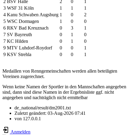
2
BSV Halle
2
0
1
3
WSF 31 Köln
1
1
1
4
Kanu Schwaben Augsburg
1
0
2
5
WSC Dormagen
1
0
0
6
RKV Bad Kreuznach
0
3
1
7
SV Bayreuth
0
1
0
7
KC Hilden
0
1
0
9
MTV Luhdorf-Roydorf
0
0
1
9
KSV Strehla
0
0
1
Medaillen von Renngemeinschaften werden allen beteiligten
Vereinen zugerechnet.
Wenn keine Namen der Sportler in den Mannschaften angegeben
sind, dann sind diese Namen in der Ergebnisliste ggf. nicht
angegeben und nachträglich nicht ermittelbar
de_national/result/dm2001.txt
Zuletzt geändert:
03-Aug-2026 07:41
von
127.0.0.1
Anmelden