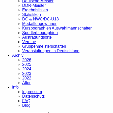
Deutsche Meister
DDR-Meister
Ergebnislisten
Statistiken
DC & NWC/DC-U18
Medaillengewinner
Kurzbographien Auswahlmannschaften
Sportlerbiographien
Austragungsorte
Vereine
Gruppenmeisterschaften
Veranstaltungen in Deutschland
Archiv
2026
2025
2024
2023
2022
Älter
Info
Impressum
Datenschutz
FAQ
Blog