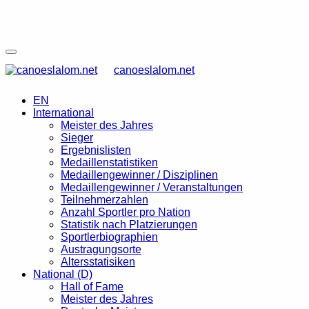
canoeslalom.net
EN
International
Meister des Jahres
Sieger
Ergebnislisten
Medaillenstatistiken
Medaillengewinner / Disziplinen
Medaillengewinner / Veranstaltungen
Teilnehmerzahlen
Anzahl Sportler pro Nation
Statistik nach Platzierungen
Sportlerbiographien
Austragungsorte
Altersstatisiken
National (D)
Hall of Fame
Meister des Jahres