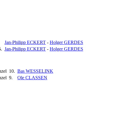
Jan-Philipp ECKERT
-
Holger GERDES
5.
Jan-Philipp ECKERT
-
Holger GERDES
nzel
10.
Bas WESSELINK
nzel
9.
Ole CLASSEN