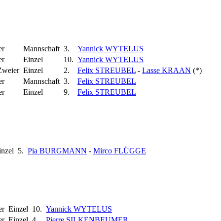
er
Mannschaft
3.
Yannick WYTELUS
er
Einzel
10.
Yannick WYTELUS
Zweier
Einzel
2.
Felix STREUBEL
-
Lasse KRAAN
(*)
er
Mannschaft
3.
Felix STREUBEL
er
Einzel
9.
Felix STREUBEL
inzel
5.
Pia BURGMANN
-
Mirco FLÜGGE
er
Einzel
10.
Yannick WYTELUS
er
Einzel
4.
Pierre SILKENBEUMER