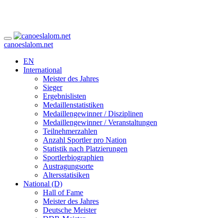
canoeslalom.net
EN
International
Meister des Jahres
Sieger
Ergebnislisten
Medaillenstatistiken
Medaillengewinner / Disziplinen
Medaillengewinner / Veranstaltungen
Teilnehmerzahlen
Anzahl Sportler pro Nation
Statistik nach Platzierungen
Sportlerbiographien
Austragungsorte
Altersstatisiken
National (D)
Hall of Fame
Meister des Jahres
Deutsche Meister