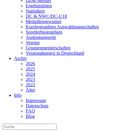
DDR-Meister
Ergebnislisten
Statistiken
DC & NWC/DC-U18
Medaillengewinner
Kurzbographien Auswahlmannschaften
Sportlerbiographien
Austragungsorte
Vereine
Gruppenmeisterschaften
Veranstaltungen in Deutschland
Archiv
2026
2025
2024
2023
2022
Älter
Info
Impressum
Datenschutz
FAQ
Blog