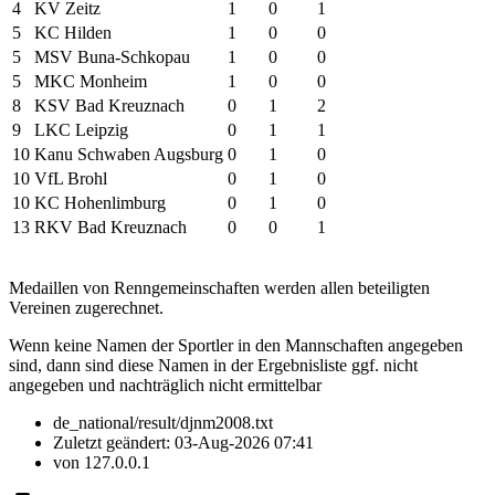
4
KV Zeitz
1
0
1
5
KC Hilden
1
0
0
5
MSV Buna-Schkopau
1
0
0
5
MKC Monheim
1
0
0
8
KSV Bad Kreuznach
0
1
2
9
LKC Leipzig
0
1
1
10
Kanu Schwaben Augsburg
0
1
0
10
VfL Brohl
0
1
0
10
KC Hohenlimburg
0
1
0
13
RKV Bad Kreuznach
0
0
1
Medaillen von Renngemeinschaften werden allen beteiligten
Vereinen zugerechnet.
Wenn keine Namen der Sportler in den Mannschaften angegeben
sind, dann sind diese Namen in der Ergebnisliste ggf. nicht
angegeben und nachträglich nicht ermittelbar
de_national/result/djnm2008.txt
Zuletzt geändert:
03-Aug-2026 07:41
von
127.0.0.1