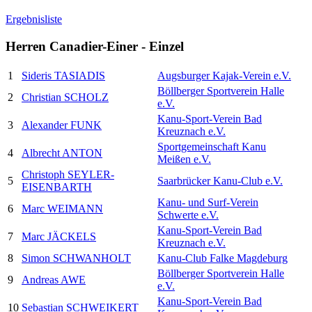
Ergebnisliste
Herren Canadier-Einer - Einzel
1
Sideris TASIADIS
Augsburger Kajak-Verein e.V.
Böllberger Sportverein Halle
2
Christian SCHOLZ
e.V.
Kanu-Sport-Verein Bad
3
Alexander FUNK
Kreuznach e.V.
Sportgemeinschaft Kanu
4
Albrecht ANTON
Meißen e.V.
Christoph SEYLER-
5
Saarbrücker Kanu-Club e.V.
EISENBARTH
Kanu- und Surf-Verein
6
Marc WEIMANN
Schwerte e.V.
Kanu-Sport-Verein Bad
7
Marc JÄCKELS
Kreuznach e.V.
8
Simon SCHWANHOLT
Kanu-Club Falke Magdeburg
Böllberger Sportverein Halle
9
Andreas AWE
e.V.
Kanu-Sport-Verein Bad
10
Sebastian SCHWEIKERT