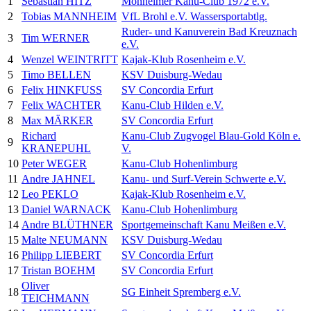
1
Sebastian HITZ
Monheimer Kanu-Club 1972 e.V.
2
Tobias MANNHEIM
VfL Brohl e.V. Wassersportabtlg.
Ruder- und Kanuverein Bad Kreuznach
3
Tim WERNER
e.V.
4
Wenzel WEINTRITT
Kajak-Klub Rosenheim e.V.
5
Timo BELLEN
KSV Duisburg-Wedau
6
Felix HINKFUSS
SV Concordia Erfurt
7
Felix WACHTER
Kanu-Club Hilden e.V.
8
Max MÄRKER
SV Concordia Erfurt
Richard
Kanu-Club Zugvogel Blau-Gold Köln e.
9
KRANEPUHL
V.
10
Peter WEGER
Kanu-Club Hohenlimburg
11
Andre JAHNEL
Kanu- und Surf-Verein Schwerte e.V.
12
Leo PEKLO
Kajak-Klub Rosenheim e.V.
13
Daniel WARNACK
Kanu-Club Hohenlimburg
14
Andre BLÜTHNER
Sportgemeinschaft Kanu Meißen e.V.
15
Malte NEUMANN
KSV Duisburg-Wedau
16
Philipp LIEBERT
SV Concordia Erfurt
17
Tristan BOEHM
SV Concordia Erfurt
Oliver
18
SG Einheit Spremberg e.V.
TEICHMANN