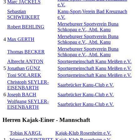
3
Marc JÄCKELS
e.V.
Sebastian
Kanu-Sport-Verein Bad Kreuznach
SCHWEIKERT
e.V.
Merseburger Sportverein Buna
Robert BEHLING
Schkopau e.V., Abtl. Kanu
Merseburger Sportverein Buna
4
Max GERTH
Schkopau e.V., Abtl. Kanu
Merseburger Sportverein Buna
Thomas BECKER
Schkopau e.V., Abtl. Kanu
Albrecht ANTON
Sportgemeinschaft Kanu Meißen e.V.
5
Jonathan GÜNZ
Sportgemeinschaft Kanu Meißen e.V.
Toni SOLAREK
Sportgemeinschaft Kanu Meißen e.V.
Christoph SEYLER-
Saarbrücker Kanu-Club e.V.
EISENBARTH
6
Joseph BACH
Saarbrücker Kanu-Club e.V.
Wolfgang SEYLER-
Saarbrücker Kanu-Club e.V.
EISENBARTH
Herren Kajak-Einer - Mannschaft
Tobias KARGL
Kajak-Klub Rosenheim e.V.
1
Wenzel WEINTRITT
Kajak-Klub Rosenheim e.V.