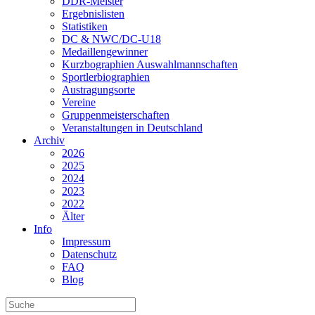
DDR-Meister
Ergebnislisten
Statistiken
DC & NWC/DC-U18
Medaillengewinner
Kurzbographien Auswahlmannschaften
Sportlerbiographien
Austragungsorte
Vereine
Gruppenmeisterschaften
Veranstaltungen in Deutschland
Archiv
2026
2025
2024
2023
2022
Älter
Info
Impressum
Datenschutz
FAQ
Blog