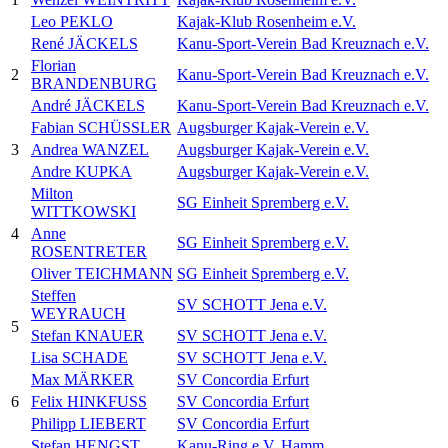
Leo PEKLO
Kajak-Klub Rosenheim e.V.
René JÄCKELS
Kanu-Sport-Verein Bad Kreuznach e.V.
Florian
2
Kanu-Sport-Verein Bad Kreuznach e.V.
BRANDENBURG
André JÄCKELS
Kanu-Sport-Verein Bad Kreuznach e.V.
Fabian SCHÜSSLER
Augsburger Kajak-Verein e.V.
3
Andrea WANZEL
Augsburger Kajak-Verein e.V.
Andre KUPKA
Augsburger Kajak-Verein e.V.
Milton
SG Einheit Spremberg e.V.
WITTKOWSKI
4
Anne
SG Einheit Spremberg e.V.
ROSENTRETER
Oliver TEICHMANN
SG Einheit Spremberg e.V.
Steffen
SV SCHOTT Jena e.V.
WEYRAUCH
5
Stefan KNAUER
SV SCHOTT Jena e.V.
Lisa SCHADE
SV SCHOTT Jena e.V.
Max MÄRKER
SV Concordia Erfurt
6
Felix HINKFUSS
SV Concordia Erfurt
Philipp LIEBERT
SV Concordia Erfurt
Stefan HENGST
Kanu-Ring e.V. Hamm