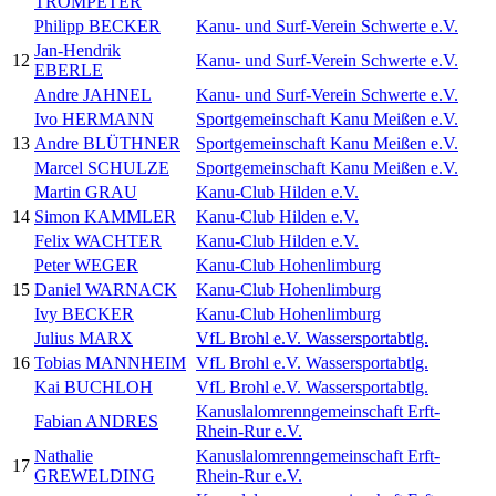
TROMPETER
Philipp BECKER
Kanu- und Surf-Verein Schwerte e.V.
Jan-Hendrik
12
Kanu- und Surf-Verein Schwerte e.V.
EBERLE
Andre JAHNEL
Kanu- und Surf-Verein Schwerte e.V.
Ivo HERMANN
Sportgemeinschaft Kanu Meißen e.V.
13
Andre BLÜTHNER
Sportgemeinschaft Kanu Meißen e.V.
Marcel SCHULZE
Sportgemeinschaft Kanu Meißen e.V.
Martin GRAU
Kanu-Club Hilden e.V.
14
Simon KAMMLER
Kanu-Club Hilden e.V.
Felix WACHTER
Kanu-Club Hilden e.V.
Peter WEGER
Kanu-Club Hohenlimburg
15
Daniel WARNACK
Kanu-Club Hohenlimburg
Ivy BECKER
Kanu-Club Hohenlimburg
Julius MARX
VfL Brohl e.V. Wassersportabtlg.
16
Tobias MANNHEIM
VfL Brohl e.V. Wassersportabtlg.
Kai BUCHLOH
VfL Brohl e.V. Wassersportabtlg.
Kanuslalomrenngemeinschaft Erft-
Fabian ANDRES
Rhein-Rur e.V.
Nathalie
Kanuslalomrenngemeinschaft Erft-
17
GREWELDING
Rhein-Rur e.V.