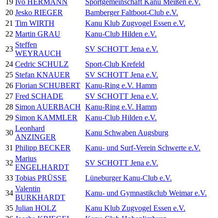
19
Ivo HERMANN
Sportgemeinschaft Kanu Meißen e.V.
20
Jesko RIEGER
Bamberger Faltboot-Club e.V.
21
Tim WIRTH
Kanu Klub Zugvogel Essen e.V.
22
Martin GRAU
Kanu-Club Hilden e.V.
Steffen
23
SV SCHOTT Jena e.V.
WEYRAUCH
24
Cedric SCHULZ
Sport-Club Krefeld
25
Stefan KNAUER
SV SCHOTT Jena e.V.
26
Florian SCHUBERT
Kanu-Ring e.V. Hamm
27
Fred SCHADE
SV SCHOTT Jena e.V.
28
Simon AUERBACH
Kanu-Ring e.V. Hamm
29
Simon KAMMLER
Kanu-Club Hilden e.V.
Leonhard
30
Kanu Schwaben Augsburg
ANZINGER
31
Philipp BECKER
Kanu- und Surf-Verein Schwerte e.V.
Marius
32
SV SCHOTT Jena e.V.
ENGELHARDT
33
Tobias PRÜSSE
Lüneburger Kanu-Club e.V.
Valentin
34
Kanu- und Gymnastikclub Weimar e.V.
BURKHARDT
35
Julian HOLZ
Kanu Klub Zugvogel Essen e.V.