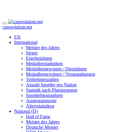
canoeslalom.net
EN
International
Meister des Jahres
Sieger
Ergebnislisten
Medaillenstatistiken
Medaillengewinner / Disziplinen
Medaillengewinner / Veranstaltungen
Teilnehmerzahlen
Anzahl Sportler pro Nation
Statistik nach Platzierungen
Sportlerbiographien
Austragungsorte
Altersstatisiken
National (D)
Hall of Fame
Meister des Jahres
Deutsche Meister