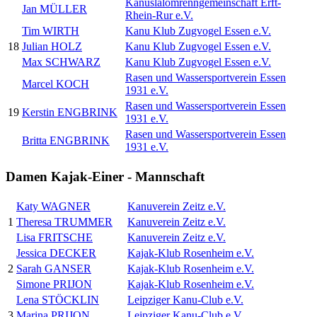
Kanuslalomrenngemeinschaft Erft-
Jan MÜLLER
Rhein-Rur e.V.
Tim WIRTH
Kanu Klub Zugvogel Essen e.V.
18
Julian HOLZ
Kanu Klub Zugvogel Essen e.V.
Max SCHWARZ
Kanu Klub Zugvogel Essen e.V.
Rasen und Wassersportverein Essen
Marcel KOCH
1931 e.V.
Rasen und Wassersportverein Essen
19
Kerstin ENGBRINK
1931 e.V.
Rasen und Wassersportverein Essen
Britta ENGBRINK
1931 e.V.
Damen Kajak-Einer - Mannschaft
Katy WAGNER
Kanuverein Zeitz e.V.
1
Theresa TRUMMER
Kanuverein Zeitz e.V.
Lisa FRITSCHE
Kanuverein Zeitz e.V.
Jessica DECKER
Kajak-Klub Rosenheim e.V.
2
Sarah GANSER
Kajak-Klub Rosenheim e.V.
Simone PRIJON
Kajak-Klub Rosenheim e.V.
Lena STÖCKLIN
Leipziger Kanu-Club e.V.
3
Marina PRIJON
Leipziger Kanu-Club e.V.