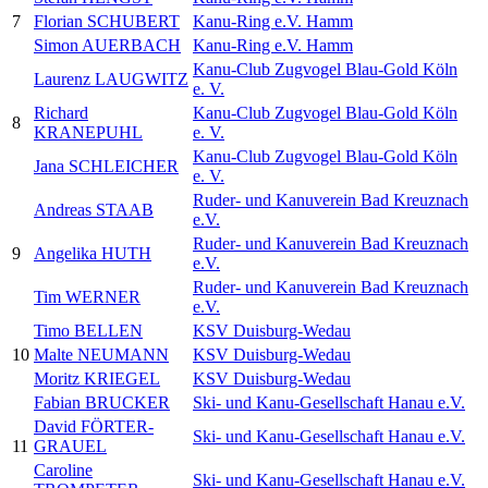
7
Florian SCHUBERT
Kanu-Ring e.V. Hamm
Simon AUERBACH
Kanu-Ring e.V. Hamm
Kanu-Club Zugvogel Blau-Gold Köln
Laurenz LAUGWITZ
e. V.
Richard
Kanu-Club Zugvogel Blau-Gold Köln
8
KRANEPUHL
e. V.
Kanu-Club Zugvogel Blau-Gold Köln
Jana SCHLEICHER
e. V.
Ruder- und Kanuverein Bad Kreuznach
Andreas STAAB
e.V.
Ruder- und Kanuverein Bad Kreuznach
9
Angelika HUTH
e.V.
Ruder- und Kanuverein Bad Kreuznach
Tim WERNER
e.V.
Timo BELLEN
KSV Duisburg-Wedau
10
Malte NEUMANN
KSV Duisburg-Wedau
Moritz KRIEGEL
KSV Duisburg-Wedau
Fabian BRUCKER
Ski- und Kanu-Gesellschaft Hanau e.V.
David FÖRTER-
Ski- und Kanu-Gesellschaft Hanau e.V.
11
GRAUEL
Caroline
Ski- und Kanu-Gesellschaft Hanau e.V.