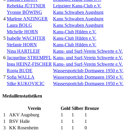
Rebekka JÜTTNER
Leipziger Kanu-Club e.V.
Yvonne BÖWING
Kanu Schwaben Augsburg
4
Marlene ANZINGER
Kanu Schwaben Augsburg
Laura BOLG
Kanu Schwaben Augsburg
Michelle HORN
Kanu-Club Hilden e.V.
5
Isabelle WACHTER
Kanu-Club Hilden e.V.
Stefanie HORN
Kanu-Club Hilden e.V.
Nina HARTLEIF
Kanu- und Surf-Verein Schwerte e.V.
6
Jacqueline STREMPFL
Kanu- und Surf-Verein Schwerte e.V.
Inga HEINZ-FISCHER
Kanu- und Surf-Verein Schwerte e.V.
Ronja BUDE
Wassersportclub Dormagen 1950 e.V.
7
Sofia WALLA
Wassersportclub Dormagen 1950 e.V.
Silke KUKOVICIC
Wassersportclub Dormagen 1950 e.V.
Medaillenstatistiken
Verein
Gold
Silber
Bronze
1
AKV Augsburg
1
1
1
1
BSV Halle
1
1
1
3
KK Rosenheim
1
1
0