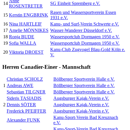
Anne
14
SG Einheit Spremberg e.V.
ROSENTRETER
Rasen und Wassersportverein Essen
15
Kerstin ENGBRINK
1931 e.V.
16
Nina HARTLEIF
Kanu- und Surf-Verein Schwerte e.V.
17
Amelie MÖNNIKES
Wasser-Wanderer Düsseldorf e.V.
18
Ronja BUDE
Wassersportclub Dormagen 1950 e.V.
19
Sofia WALLA
Wassersportclub Dormagen 1950 e.V.
Kanu-Club Zugvogel Blau-Gold Köln e.
20
Viktoria DROEST
V.
Herren Canadier-Einer - Mannschaft
Christian SCHOLZ
Böllberger Sportverein Halle e.V.
1
Andreas AWE
Böllberger Sportverein Halle e.V.
Sebastian TILGNER
Böllberger Sportverein Halle e.V.
Sideris TASIADIS
Augsburger Kajak-Verein e.V.
2
Dennis SÖTER
Augsburger Kajak-Verein e.V.
Frederick PFEIFFER
Augsburger Kajak-Verein e.V.
Kanu-Sport-Verein Bad Kreuznach
Alexander FUNK
e.V.
Kanu-Sport-Verein Bad Kreuznach