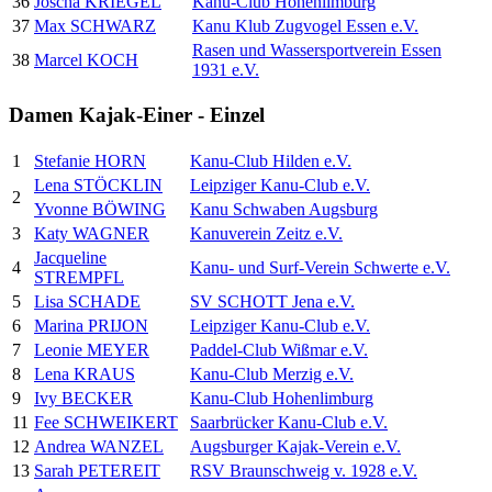
36
Joscha KRIEGEL
Kanu-Club Hohenlimburg
37
Max SCHWARZ
Kanu Klub Zugvogel Essen e.V.
Rasen und Wassersportverein Essen
38
Marcel KOCH
1931 e.V.
Damen Kajak-Einer - Einzel
1
Stefanie HORN
Kanu-Club Hilden e.V.
Lena STÖCKLIN
Leipziger Kanu-Club e.V.
2
Yvonne BÖWING
Kanu Schwaben Augsburg
3
Katy WAGNER
Kanuverein Zeitz e.V.
Jacqueline
4
Kanu- und Surf-Verein Schwerte e.V.
STREMPFL
5
Lisa SCHADE
SV SCHOTT Jena e.V.
6
Marina PRIJON
Leipziger Kanu-Club e.V.
7
Leonie MEYER
Paddel-Club Wißmar e.V.
8
Lena KRAUS
Kanu-Club Merzig e.V.
9
Ivy BECKER
Kanu-Club Hohenlimburg
11
Fee SCHWEIKERT
Saarbrücker Kanu-Club e.V.
12
Andrea WANZEL
Augsburger Kajak-Verein e.V.
13
Sarah PETEREIT
RSV Braunschweig v. 1928 e.V.