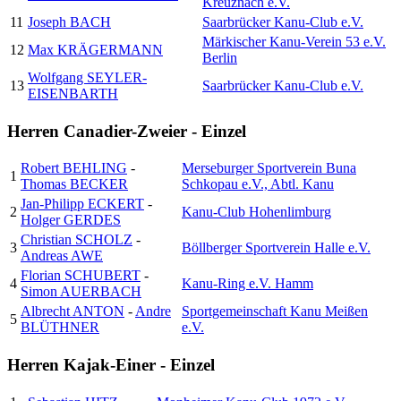
Kreuznach e.V.
11
Joseph BACH
Saarbrücker Kanu-Club e.V.
Märkischer Kanu-Verein 53 e.V.
12
Max KRÄGERMANN
Berlin
Wolfgang SEYLER-
13
Saarbrücker Kanu-Club e.V.
EISENBARTH
Herren Canadier-Zweier - Einzel
Robert BEHLING
-
Merseburger Sportverein Buna
1
Thomas BECKER
Schkopau e.V., Abtl. Kanu
Jan-Philipp ECKERT
-
2
Kanu-Club Hohenlimburg
Holger GERDES
Christian SCHOLZ
-
3
Böllberger Sportverein Halle e.V.
Andreas AWE
Florian SCHUBERT
-
4
Kanu-Ring e.V. Hamm
Simon AUERBACH
Albrecht ANTON
-
Andre
Sportgemeinschaft Kanu Meißen
5
BLÜTHNER
e.V.
Herren Kajak-Einer - Einzel