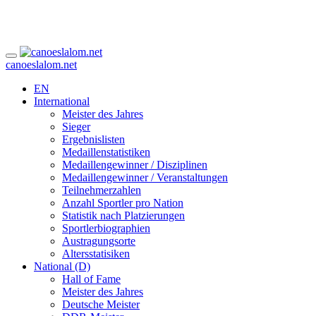
canoeslalom.net
EN
International
Meister des Jahres
Sieger
Ergebnislisten
Medaillenstatistiken
Medaillengewinner / Disziplinen
Medaillengewinner / Veranstaltungen
Teilnehmerzahlen
Anzahl Sportler pro Nation
Statistik nach Platzierungen
Sportlerbiographien
Austragungsorte
Altersstatisiken
National (D)
Hall of Fame
Meister des Jahres
Deutsche Meister