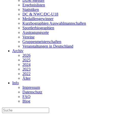
DDR-Meister
Ergebnislisten
Statistiken
DC & NWC/DC-U18
Medaillengewinner
Kurzbographien Auswahlmannschaften
Sportlerbiographien
Austragungsorte
Vereine
Gruppenmeisterschaften
Veranstaltungen in Deutschland
Archiv
2026
2025
2024
2023
2022
Älter
Info
Impressum
Datenschutz
FAQ
Blog