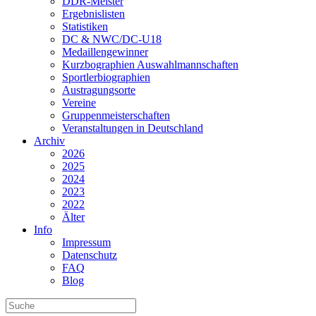
DDR-Meister
Ergebnislisten
Statistiken
DC & NWC/DC-U18
Medaillengewinner
Kurzbographien Auswahlmannschaften
Sportlerbiographien
Austragungsorte
Vereine
Gruppenmeisterschaften
Veranstaltungen in Deutschland
Archiv
2026
2025
2024
2023
2022
Älter
Info
Impressum
Datenschutz
FAQ
Blog