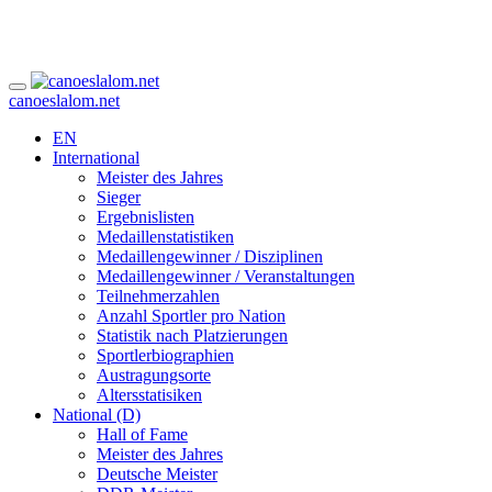
canoeslalom.net
EN
International
Meister des Jahres
Sieger
Ergebnislisten
Medaillenstatistiken
Medaillengewinner / Disziplinen
Medaillengewinner / Veranstaltungen
Teilnehmerzahlen
Anzahl Sportler pro Nation
Statistik nach Platzierungen
Sportlerbiographien
Austragungsorte
Altersstatisiken
National (D)
Hall of Fame
Meister des Jahres
Deutsche Meister