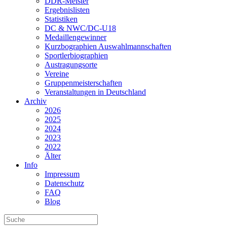
DDR-Meister
Ergebnislisten
Statistiken
DC & NWC/DC-U18
Medaillengewinner
Kurzbographien Auswahlmannschaften
Sportlerbiographien
Austragungsorte
Vereine
Gruppenmeisterschaften
Veranstaltungen in Deutschland
Archiv
2026
2025
2024
2023
2022
Älter
Info
Impressum
Datenschutz
FAQ
Blog