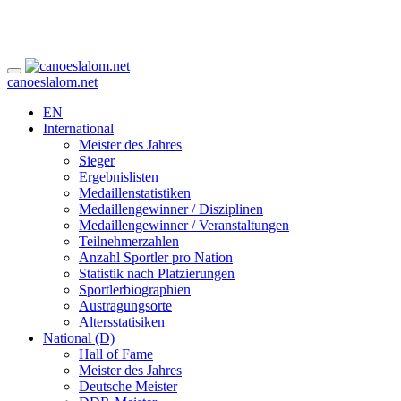
canoeslalom.net
EN
International
Meister des Jahres
Sieger
Ergebnislisten
Medaillenstatistiken
Medaillengewinner / Disziplinen
Medaillengewinner / Veranstaltungen
Teilnehmerzahlen
Anzahl Sportler pro Nation
Statistik nach Platzierungen
Sportlerbiographien
Austragungsorte
Altersstatisiken
National (D)
Hall of Fame
Meister des Jahres
Deutsche Meister