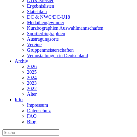
DDR-Meister
Ergebnislisten
Statistiken
DC & NWC/DC-U18
Medaillengewinner
Kurzbographien Auswahlmannschaften
Sportlerbiographien
Austragungsorte
Vereine
Gruppenmeisterschaften
Veranstaltungen in Deutschland
Archiv
2026
2025
2024
2023
2022
Älter
Info
Impressum
Datenschutz
FAQ
Blog