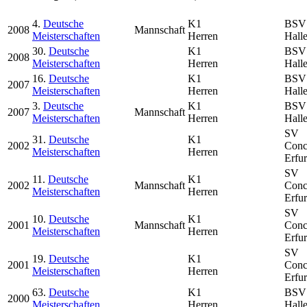
4.
Deutsche
K1
BSV
2008
Mannschaft
Meisterschaften
Herren
Hall
30.
Deutsche
K1
BSV
2008
Meisterschaften
Herren
Hall
16.
Deutsche
K1
BSV
2007
Meisterschaften
Herren
Hall
3.
Deutsche
K1
BSV
2007
Mannschaft
Meisterschaften
Herren
Hall
SV
31.
Deutsche
K1
2002
Conc
Meisterschaften
Herren
Erfur
SV
11.
Deutsche
K1
2002
Mannschaft
Conc
Meisterschaften
Herren
Erfur
SV
10.
Deutsche
K1
2001
Mannschaft
Conc
Meisterschaften
Herren
Erfur
SV
19.
Deutsche
K1
2001
Conc
Meisterschaften
Herren
Erfur
63.
Deutsche
K1
BSV
2000
Meisterschaften
Herren
Hall