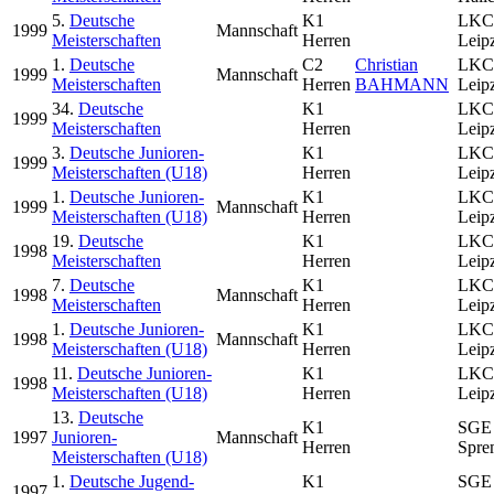
5.
Deutsche
K1
LKC
1999
Mannschaft
Meisterschaften
Herren
Leip
1.
Deutsche
C2
Christian
LKC
1999
Mannschaft
Meisterschaften
Herren
BAHMANN
Leip
34.
Deutsche
K1
LKC
1999
Meisterschaften
Herren
Leip
3.
Deutsche Junioren-
K1
LKC
1999
Meisterschaften (U18)
Herren
Leip
1.
Deutsche Junioren-
K1
LKC
1999
Mannschaft
Meisterschaften (U18)
Herren
Leip
19.
Deutsche
K1
LKC
1998
Meisterschaften
Herren
Leip
7.
Deutsche
K1
LKC
1998
Mannschaft
Meisterschaften
Herren
Leip
1.
Deutsche Junioren-
K1
LKC
1998
Mannschaft
Meisterschaften (U18)
Herren
Leip
11.
Deutsche Junioren-
K1
LKC
1998
Meisterschaften (U18)
Herren
Leip
13.
Deutsche
K1
SGE
1997
Junioren-
Mannschaft
Herren
Spre
Meisterschaften (U18)
1.
Deutsche Jugend-
K1
SGE
1997