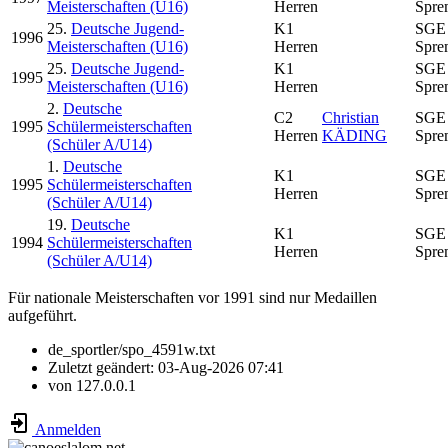
Meisterschaften (U16)
Herren
Spre
25.
Deutsche Jugend-
K1
SGE
1996
Meisterschaften (U16)
Herren
Spre
25.
Deutsche Jugend-
K1
SGE
1995
Meisterschaften (U16)
Herren
Spre
2.
Deutsche
C2
Christian
SGE
1995
Schülermeisterschaften
Herren
KÄDING
Spre
(Schüler A/U14)
1.
Deutsche
K1
SGE
1995
Schülermeisterschaften
Herren
Spre
(Schüler A/U14)
19.
Deutsche
K1
SGE
1994
Schülermeisterschaften
Herren
Spre
(Schüler A/U14)
Für nationale Meisterschaften vor 1991 sind nur Medaillen
aufgeführt.
de_sportler/spo_4591w.txt
Zuletzt geändert:
03-Aug-2026 07:41
von
127.0.0.1
Anmelden