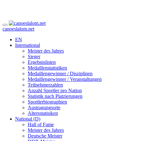
canoeslalom.net
EN
International
Meister des Jahres
Sieger
Ergebnislisten
Medaillenstatistiken
Medaillengewinner / Disziplinen
Medaillengewinner / Veranstaltungen
Teilnehmerzahlen
Anzahl Sportler pro Nation
Statistik nach Platzierungen
Sportlerbiographien
Austragungsorte
Altersstatisiken
National (D)
Hall of Fame
Meister des Jahres
Deutsche Meister