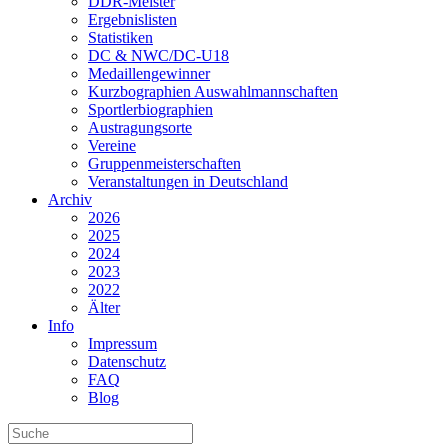
DDR-Meister
Ergebnislisten
Statistiken
DC & NWC/DC-U18
Medaillengewinner
Kurzbographien Auswahlmannschaften
Sportlerbiographien
Austragungsorte
Vereine
Gruppenmeisterschaften
Veranstaltungen in Deutschland
Archiv
2026
2025
2024
2023
2022
Älter
Info
Impressum
Datenschutz
FAQ
Blog