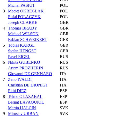
Michal PASIUT
POL
3
Maciej OKREGLAK
POL
Rafal POLACZYK
POL
Joseph CLARKE
GBR
4
Thomas BRADY
GBR
Michael WILSON
GBR
Fabian SCHWEIKERT
GER
5
Tobias KARGL
GER
Stefan HENGST
GER
Pavel EIGEL
RUS
6
Nikita GUBENKO
RUS
Artem PROZHERIN
RUS
Giovanni DE GENNARO
ITA
7
Zeno IVALDI
ITA
Christian DE DIONIGI
ITA
Ekhi DIEZ
ESP
8
Telmo OLAZABAL
ESP
Bernat LAVAQUIOL
ESP
Martin HALCIN
SVK
9
Miroslav URBAN
SVK