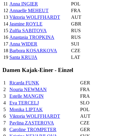
11
Anna INGIER
POL
12
Annaelle MEHEUT
FRA
13
Viktoria WOLFFHARDT
AUT
14
Jasmine ROYLE
GBR
15
Zulfia SABITOVA
RUS
16
Anastasia TROPKINA
RUS
17
Anna WIDER
SUI
18
Barbora KOSARKOVA
CZE
19
Santa KRUJA
LAT
Damen Kajak-Einer - Einzel
1
Ricarda FUNK
GER
2
Nouria NEWMAN
FRA
3
Estelle MANGIN
FRA
4
Eva TERCELJ
SLO
5
Monika LIPTAK
POL
6
Viktoria WOLFFHARDT
AUT
7
Pavlina ZASTEROVA
CZE
8
Caroline TROMPETER
GER