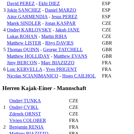
David PEREZ
-
Ekhi DIEZ
ESP
3
Jokin SANCHEZ
-
Daniel MARZO
ESP
Aitor GARMENDIA
-
Jesus PEREZ
ESP
Marek SINDLER
-
Jonas KASPAR
CZE
4
Ondrej KARLOVSKY
-
Jakub JANE
CZE
Lukas ROHAN
-
Martin RIHA
CZE
Matthew LISTER
-
Rhys DAVIES
GBR
5
Thomas QUINN
-
George TATCHELL
GBR
Matthew HOLLIDAY
-
Matthew EVANS
GBR
Jimy BERCON
-
Marc BIAZIZZO
FRA
6
Loic KERVELLA
-
Yves PRIGENT
FRA
Nicolas SCIANIMANICO
-
Hugo CAILHOL
FRA
Herren Kajak-Einer - Mannschaft
Ondrej TUNKA
CZE
1
Ondrej CVIKL
CZE
Zdenek ORNST
CZE
Vivien COLOBER
FRA
2
Benjamin RENIA
FRA
Mathieu BIAZIZZO
FRA