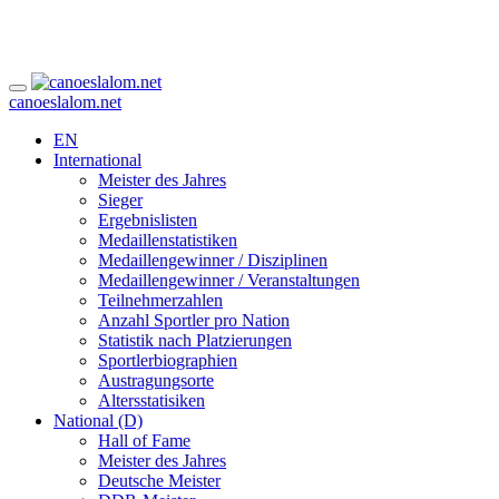
canoeslalom.net
EN
International
Meister des Jahres
Sieger
Ergebnislisten
Medaillenstatistiken
Medaillengewinner / Disziplinen
Medaillengewinner / Veranstaltungen
Teilnehmerzahlen
Anzahl Sportler pro Nation
Statistik nach Platzierungen
Sportlerbiographien
Austragungsorte
Altersstatisiken
National (D)
Hall of Fame
Meister des Jahres
Deutsche Meister