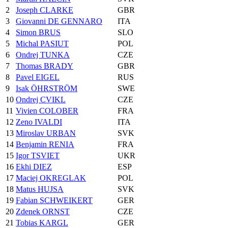
2
Joseph CLARKE
GBR
3
Giovanni DE GENNARO
ITA
4
Simon BRUS
SLO
5
Michal PASIUT
POL
6
Ondrej TUNKA
CZE
7
Thomas BRADY
GBR
8
Pavel EIGEL
RUS
9
Isak ÖHRSTRÖM
SWE
10
Ondrej CVIKL
CZE
11
Vivien COLOBER
FRA
12
Zeno IVALDI
ITA
13
Miroslav URBAN
SVK
14
Benjamin RENIA
FRA
15
Igor TSVIET
UKR
16
Ekhi DIEZ
ESP
17
Maciej OKREGLAK
POL
18
Matus HUJSA
SVK
19
Fabian SCHWEIKERT
GER
20
Zdenek ORNST
CZE
21
Tobias KARGL
GER