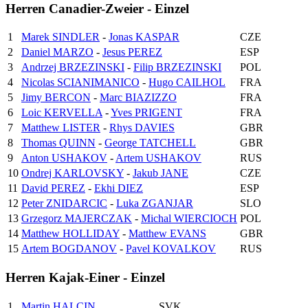
Herren Canadier-Zweier - Einzel
1
Marek SINDLER
-
Jonas KASPAR
CZE
2
Daniel MARZO
-
Jesus PEREZ
ESP
3
Andrzej BRZEZINSKI
-
Filip BRZEZINSKI
POL
4
Nicolas SCIANIMANICO
-
Hugo CAILHOL
FRA
5
Jimy BERCON
-
Marc BIAZIZZO
FRA
6
Loic KERVELLA
-
Yves PRIGENT
FRA
7
Matthew LISTER
-
Rhys DAVIES
GBR
8
Thomas QUINN
-
George TATCHELL
GBR
9
Anton USHAKOV
-
Artem USHAKOV
RUS
10
Ondrej KARLOVSKY
-
Jakub JANE
CZE
11
David PEREZ
-
Ekhi DIEZ
ESP
12
Peter ZNIDARCIC
-
Luka ZGANJAR
SLO
13
Grzegorz MAJERCZAK
-
Michal WIERCIOCH
POL
14
Matthew HOLLIDAY
-
Matthew EVANS
GBR
15
Artem BOGDANOV
-
Pavel KOVALKOV
RUS
Herren Kajak-Einer - Einzel
1
Martin HALCIN
SVK