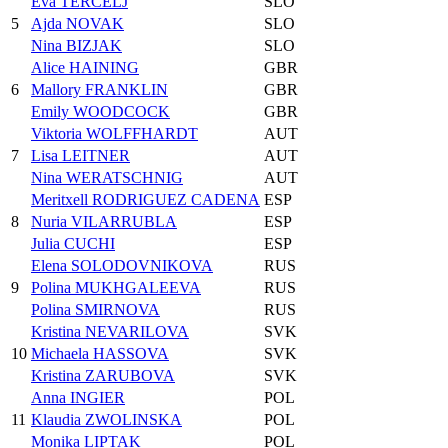
Eva TERCELJ
SLO
5
Ajda NOVAK
SLO
Nina BIZJAK
SLO
Alice HAINING
GBR
6
Mallory FRANKLIN
GBR
Emily WOODCOCK
GBR
Viktoria WOLFFHARDT
AUT
7
Lisa LEITNER
AUT
Nina WERATSCHNIG
AUT
Meritxell RODRIGUEZ CADENA
ESP
8
Nuria VILARRUBLA
ESP
Julia CUCHI
ESP
Elena SOLODOVNIKOVA
RUS
9
Polina MUKHGALEEVA
RUS
Polina SMIRNOVA
RUS
Kristina NEVARILOVA
SVK
10
Michaela HASSOVA
SVK
Kristina ZARUBOVA
SVK
Anna INGIER
POL
11
Klaudia ZWOLINSKA
POL
Monika LIPTAK
POL