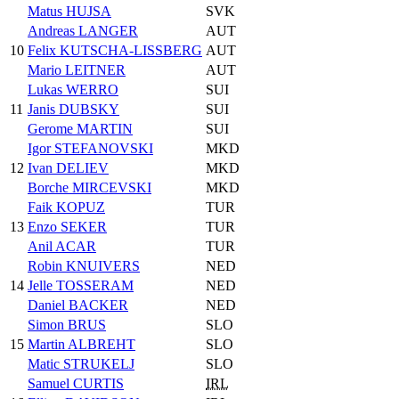
Matus HUJSA
SVK
Andreas LANGER
AUT
10
Felix KUTSCHA-LISSBERG
AUT
Mario LEITNER
AUT
Lukas WERRO
SUI
11
Janis DUBSKY
SUI
Gerome MARTIN
SUI
Igor STEFANOVSKI
MKD
12
Ivan DELIEV
MKD
Borche MIRCEVSKI
MKD
Faik KOPUZ
TUR
13
Enzo SEKER
TUR
Anil ACAR
TUR
Robin KNUIVERS
NED
14
Jelle TOSSERAM
NED
Daniel BACKER
NED
Simon BRUS
SLO
15
Martin ALBREHT
SLO
Matic STRUKELJ
SLO
Samuel CURTIS
IRL