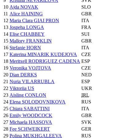
9
Kristina NEVARILOVA
SVK
10
Ajda NOVAK
SLO
11
Alice HAINING
GBR
12
Maria Clara GIAI PRON
ITA
13
Jospeha LONGA
FRA
14
Elise CHABBEY
SUI
15
Mallory FRANKLIN
GBR
16
Stefanie HORN
ITA
17
Katerina MINARIK KUDEJOVA
CZE
18
Meritxell RODRIGUEZ CADENA
ESP
19
Veronika VOJTOVA
CZE
20
Dian DERKS
NED
21
Nuria VILARRUBLA
ESP
22
Viktoriia US
UKR
23
Aisling CONLON
IRL
24
Elena SOLODOVNIKOVA
RUS
25
Chiara SABATTINI
ITA
26
Emily WOODCOCK
GBR
27
Michaela HASSOVA
SVK
28
Fee SCHWEIKERT
GER
29
Polina MUKHGALEEVA
RUS