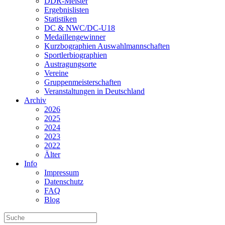
DDR-Meister
Ergebnislisten
Statistiken
DC & NWC/DC-U18
Medaillengewinner
Kurzbographien Auswahlmannschaften
Sportlerbiographien
Austragungsorte
Vereine
Gruppenmeisterschaften
Veranstaltungen in Deutschland
Archiv
2026
2025
2024
2023
2022
Älter
Info
Impressum
Datenschutz
FAQ
Blog