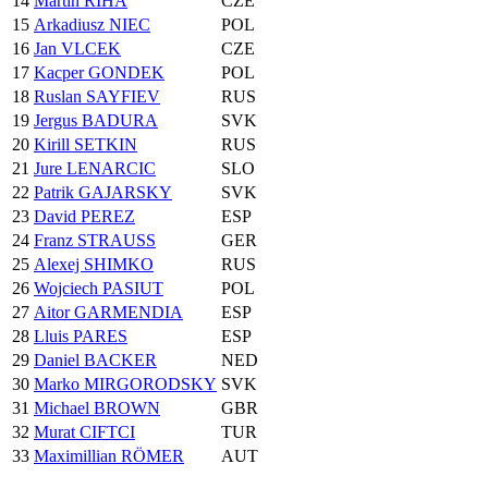
14
Martin RIHA
CZE
15
Arkadiusz NIEC
POL
16
Jan VLCEK
CZE
17
Kacper GONDEK
POL
18
Ruslan SAYFIEV
RUS
19
Jergus BADURA
SVK
20
Kirill SETKIN
RUS
21
Jure LENARCIC
SLO
22
Patrik GAJARSKY
SVK
23
David PEREZ
ESP
24
Franz STRAUSS
GER
25
Alexej SHIMKO
RUS
26
Wojciech PASIUT
POL
27
Aitor GARMENDIA
ESP
28
Lluis PARES
ESP
29
Daniel BACKER
NED
30
Marko MIRGORODSKY
SVK
31
Michael BROWN
GBR
32
Murat CIFTCI
TUR
33
Maximillian RÖMER
AUT