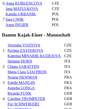
6
Anna KOBLENCOVA
CZE
Jana MATULKOVA
CZE
Kamila URBANIK
POL
7
Sara CWIK
POL
Anna INGIER
POL
Damen Kajak-Einer - Mannschaft
Veronika VOJTOVA
CZE
1
Pavlina ZASTEROVA
CZE
Katerina MINARIK KUDEJOVA
CZE
Stefanie HORN
ITA
2
Chiara SABATTINI
ITA
Maria Clara GIAI PRON
ITA
Nouria NEWMAN
FRA
3
Estelle MANGIN
FRA
Jospeha LONGA
FRA
Ricarda FUNK
GER
4
Caroline TROMPETER
GER
Fee SCHWEIKERT
GER