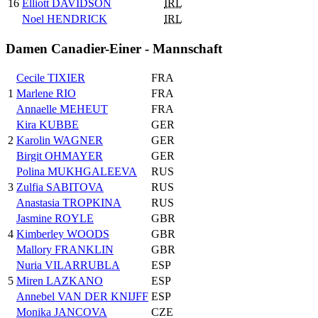
16
Elliott DAVIDSON
IRL
Noel HENDRICK
IRL
Damen Canadier-Einer - Mannschaft
Cecile TIXIER
FRA
1
Marlene RIO
FRA
Annaelle MEHEUT
FRA
Kira KUBBE
GER
2
Karolin WAGNER
GER
Birgit OHMAYER
GER
Polina MUKHGALEEVA
RUS
3
Zulfia SABITOVA
RUS
Anastasia TROPKINA
RUS
Jasmine ROYLE
GBR
4
Kimberley WOODS
GBR
Mallory FRANKLIN
GBR
Nuria VILARRUBLA
ESP
5
Miren LAZKANO
ESP
Annebel VAN DER KNIJFF
ESP
Monika JANCOVA
CZE