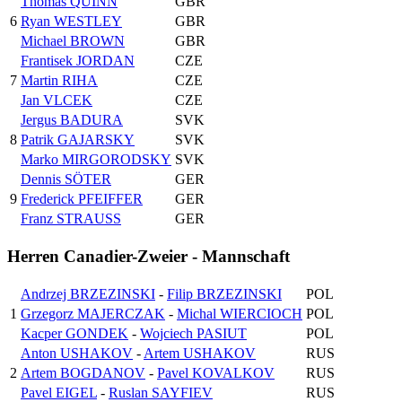
Thomas QUINN
GBR
6
Ryan WESTLEY
GBR
Michael BROWN
GBR
Frantisek JORDAN
CZE
7
Martin RIHA
CZE
Jan VLCEK
CZE
Jergus BADURA
SVK
8
Patrik GAJARSKY
SVK
Marko MIRGORODSKY
SVK
Dennis SÖTER
GER
9
Frederick PFEIFFER
GER
Franz STRAUSS
GER
Herren Canadier-Zweier - Mannschaft
Andrzej BRZEZINSKI
-
Filip BRZEZINSKI
POL
1
Grzegorz MAJERCZAK
-
Michal WIERCIOCH
POL
Kacper GONDEK
-
Wojciech PASIUT
POL
Anton USHAKOV
-
Artem USHAKOV
RUS
2
Artem BOGDANOV
-
Pavel KOVALKOV
RUS
Pavel EIGEL
-
Ruslan SAYFIEV
RUS