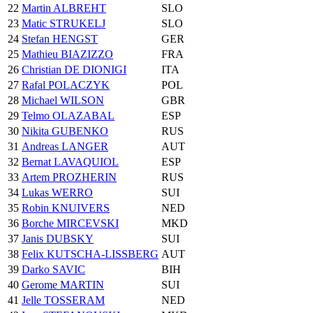
22
Martin ALBREHT
SLO
23
Matic STRUKELJ
SLO
24
Stefan HENGST
GER
25
Mathieu BIAZIZZO
FRA
26
Christian DE DIONIGI
ITA
27
Rafal POLACZYK
POL
28
Michael WILSON
GBR
29
Telmo OLAZABAL
ESP
30
Nikita GUBENKO
RUS
31
Andreas LANGER
AUT
32
Bernat LAVAQUIOL
ESP
33
Artem PROZHERIN
RUS
34
Lukas WERRO
SUI
35
Robin KNUIVERS
NED
36
Borche MIRCEVSKI
MKD
37
Janis DUBSKY
SUI
38
Felix KUTSCHA-LISSBERG
AUT
39
Darko SAVIC
BIH
40
Gerome MARTIN
SUI
41
Jelle TOSSERAM
NED