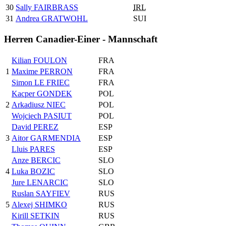
30
Sally FAIRBRASS
IRL
31
Andrea GRATWOHL
SUI
Herren Canadier-Einer - Mannschaft
Kilian FOULON
FRA
1
Maxime PERRON
FRA
Simon LE FRIEC
FRA
Kacper GONDEK
POL
2
Arkadiusz NIEC
POL
Wojciech PASIUT
POL
David PEREZ
ESP
3
Aitor GARMENDIA
ESP
Lluis PARES
ESP
Anze BERCIC
SLO
4
Luka BOZIC
SLO
Jure LENARCIC
SLO
Ruslan SAYFIEV
RUS
5
Alexej SHIMKO
RUS
Kirill SETKIN
RUS