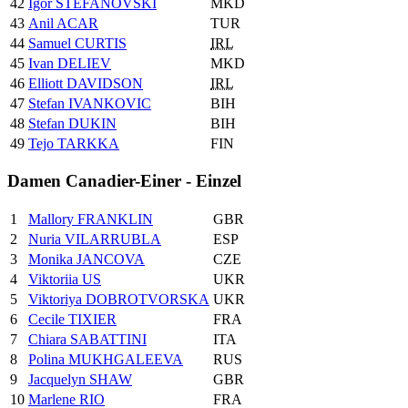
42
Igor STEFANOVSKI
MKD
43
Anil ACAR
TUR
44
Samuel CURTIS
IRL
45
Ivan DELIEV
MKD
46
Elliott DAVIDSON
IRL
47
Stefan IVANKOVIC
BIH
48
Stefan DUKIN
BIH
49
Tejo TARKKA
FIN
Damen Canadier-Einer - Einzel
1
Mallory FRANKLIN
GBR
2
Nuria VILARRUBLA
ESP
3
Monika JANCOVA
CZE
4
Viktoriia US
UKR
5
Viktoriya DOBROTVORSKA
UKR
6
Cecile TIXIER
FRA
7
Chiara SABATTINI
ITA
8
Polina MUKHGALEEVA
RUS
9
Jacquelyn SHAW
GBR
10
Marlene RIO
FRA