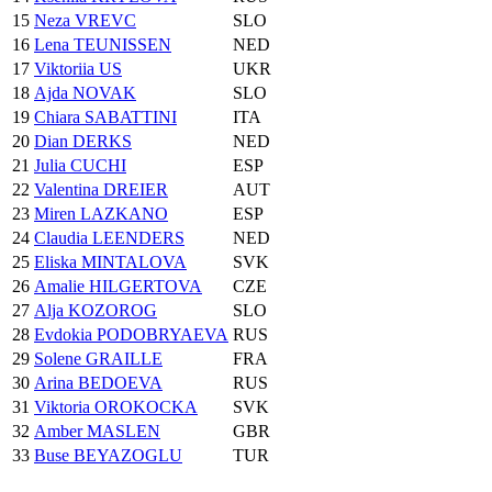
15
Neza VREVC
SLO
16
Lena TEUNISSEN
NED
17
Viktoriia US
UKR
18
Ajda NOVAK
SLO
19
Chiara SABATTINI
ITA
20
Dian DERKS
NED
21
Julia CUCHI
ESP
22
Valentina DREIER
AUT
23
Miren LAZKANO
ESP
24
Claudia LEENDERS
NED
25
Eliska MINTALOVA
SVK
26
Amalie HILGERTOVA
CZE
27
Alja KOZOROG
SLO
28
Evdokia PODOBRYAEVA
RUS
29
Solene GRAILLE
FRA
30
Arina BEDOEVA
RUS
31
Viktoria OROKOCKA
SVK
32
Amber MASLEN
GBR
33
Buse BEYAZOGLU
TUR