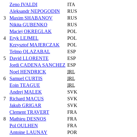
Zeno IVALDI
ITA
Aleksandr NEPOGODIN
RUS
3
Maxim SHABANOV
RUS
Nikita GUBENKO
RUS
Maciej OKREGLAK
POL
4
Eryk LEJMEL
POL
Krzysztof MAJERCZAK
POL
Telmo OLAZABAL
ESP
5
David LLORENTE
ESP
Jordi CADENA SANCHEZ
ESP
Noel HENDRICK
IRL
6
Samuel CURTIS
IRL
Eoin TEAGUE
IRL
Andrej MALEK
SVK
7
Richard MACUS
SVK
Jakub GRIGAR
SVK
Clement TRAVERT
FRA
8
Mathieu DESNOS
FRA
Pol OULHEN
FRA
Antoine LAUNAY
POR