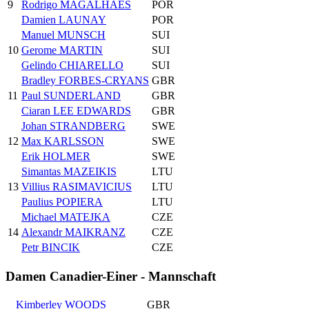
9
Rodrigo MAGALHAES
POR
Damien LAUNAY
POR
Manuel MUNSCH
SUI
10
Gerome MARTIN
SUI
Gelindo CHIARELLO
SUI
Bradley FORBES-CRYANS
GBR
11
Paul SUNDERLAND
GBR
Ciaran LEE EDWARDS
GBR
Johan STRANDBERG
SWE
12
Max KARLSSON
SWE
Erik HOLMER
SWE
Simantas MAZEIKIS
LTU
13
Villius RASIMAVICIUS
LTU
Paulius POPIERA
LTU
Michael MATEJKA
CZE
14
Alexandr MAIKRANZ
CZE
Petr BINCIK
CZE
Damen Canadier-Einer - Mannschaft
Kimberley WOODS
GBR