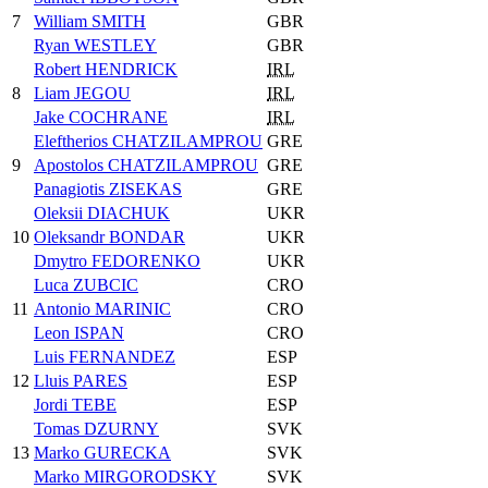
7
William SMITH
GBR
Ryan WESTLEY
GBR
Robert HENDRICK
IRL
8
Liam JEGOU
IRL
Jake COCHRANE
IRL
Eleftherios CHATZILAMPROU
GRE
9
Apostolos CHATZILAMPROU
GRE
Panagiotis ZISEKAS
GRE
Oleksii DIACHUK
UKR
10
Oleksandr BONDAR
UKR
Dmytro FEDORENKO
UKR
Luca ZUBCIC
CRO
11
Antonio MARINIC
CRO
Leon ISPAN
CRO
Luis FERNANDEZ
ESP
12
Lluis PARES
ESP
Jordi TEBE
ESP
Tomas DZURNY
SVK
13
Marko GURECKA
SVK
Marko MIRGORODSKY
SVK