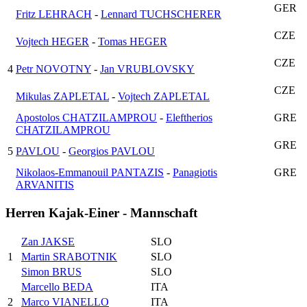
GER
Fritz LEHRACH
-
Lennard TUCHSCHERER
CZE
Vojtech HEGER
-
Tomas HEGER
CZE
4
Petr NOVOTNY
-
Jan VRUBLOVSKY
CZE
Mikulas ZAPLETAL
-
Vojtech ZAPLETAL
Apostolos CHATZILAMPROU
-
Eleftherios
GRE
CHATZILAMPROU
GRE
5
PAVLOU
-
Georgios PAVLOU
Nikolaos-Emmanouil PANTAZIS
-
Panagiotis
GRE
ARVANITIS
Herren Kajak-Einer - Mannschaft
Zan JAKSE
SLO
1
Martin SRABOTNIK
SLO
Simon BRUS
SLO
Marcello BEDA
ITA
2
Marco VIANELLO
ITA