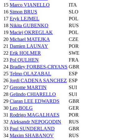
15
Marco VIANELLO
ITA
16
Simon BRUS
SLO
17
Eryk LEJMEL
POL
18
Nikita GUBENKO
RUS
19
Maciej OKREGLAK
POL
20
Michael MATEJKA
CZE
21
Damien LAUNAY
POR
22
Erik HOLMER
SWE
23
Pol OULHEN
FRA
24
Bradley FORBES-CRYANS
GBR
25
Telmo OLAZABAL
ESP
26
Jordi CADENA SANCHEZ
ESP
27
Gerome MARTIN
SUI
28
Gelindo CHIARELLO
SUI
29
Ciaran LEE EDWARDS
GBR
30
Leo BOLG
GER
31
Rodrigo MAGALHAES
POR
32
Aleksandr NEPOGODIN
RUS
33
Paul SUNDERLAND
GBR
34
Maxim SHABANOV
RUS