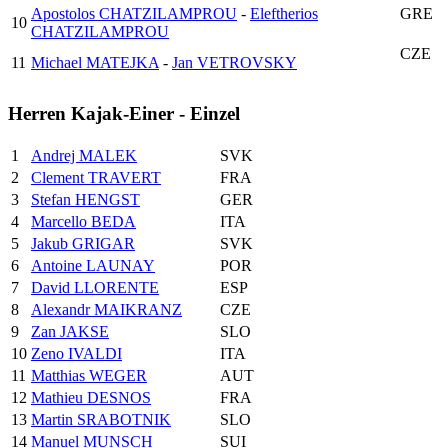
Apostolos CHATZILAMPROU
-
Eleftherios
GRE
10
CHATZILAMPROU
CZE
11
Michael MATEJKA
-
Jan VETROVSKY
Herren Kajak-Einer - Einzel
1
Andrej MALEK
SVK
2
Clement TRAVERT
FRA
3
Stefan HENGST
GER
4
Marcello BEDA
ITA
5
Jakub GRIGAR
SVK
6
Antoine LAUNAY
POR
7
David LLORENTE
ESP
8
Alexandr MAIKRANZ
CZE
9
Zan JAKSE
SLO
10
Zeno IVALDI
ITA
11
Matthias WEGER
AUT
12
Mathieu DESNOS
FRA
13
Martin SRABOTNIK
SLO
14
Manuel MUNSCH
SUI