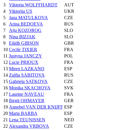
3
Viktoria WOLFFHARDT
AUT
4
Viktoriia US
UKR
5
Jana MATULKOVA
CZE
6
Arina BEDOEVA
RUS
7
Alja KOZOROG
SLO
8
Nina BIZJAK
SLO
9
Eilidh GIBSON
GBR
10
Cecile TIXIER
FRA
11
Justyna JANCZY
POL
12
Lucie PRIOUX
FRA
13
Miren LAZKANO
ESP
14
Zulfia SABITOVA
RUS
15
Gabriela SATKOVA
CZE
16
Monika SKACHOVA
SVK
17
Laurine NAVEAU
FRA
18
Birgit OHMAYER
GER
19
Annebel VAN DER KNIJFF
ESP
20
Marta BARBA
ESP
21
Lena TEUNISSEN
NED
22
Alexandra VRBOVA
CZE