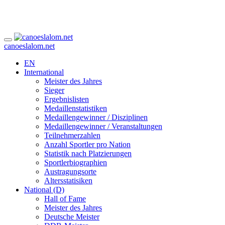
canoeslalom.net
EN
International
Meister des Jahres
Sieger
Ergebnislisten
Medaillenstatistiken
Medaillengewinner / Disziplinen
Medaillengewinner / Veranstaltungen
Teilnehmerzahlen
Anzahl Sportler pro Nation
Statistik nach Platzierungen
Sportlerbiographien
Austragungsorte
Altersstatisiken
National (D)
Hall of Fame
Meister des Jahres
Deutsche Meister