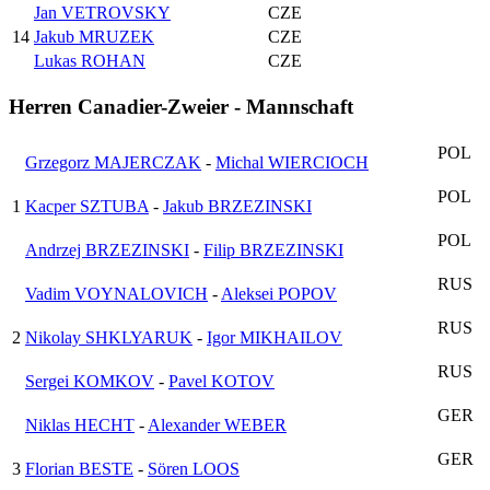
Jan VETROVSKY
CZE
14
Jakub MRUZEK
CZE
Lukas ROHAN
CZE
Herren Canadier-Zweier - Mannschaft
POL
Grzegorz MAJERCZAK
-
Michal WIERCIOCH
POL
1
Kacper SZTUBA
-
Jakub BRZEZINSKI
POL
Andrzej BRZEZINSKI
-
Filip BRZEZINSKI
RUS
Vadim VOYNALOVICH
-
Aleksei POPOV
RUS
2
Nikolay SHKLYARUK
-
Igor MIKHAILOV
RUS
Sergei KOMKOV
-
Pavel KOTOV
GER
Niklas HECHT
-
Alexander WEBER
GER
3
Florian BESTE
-
Sören LOOS