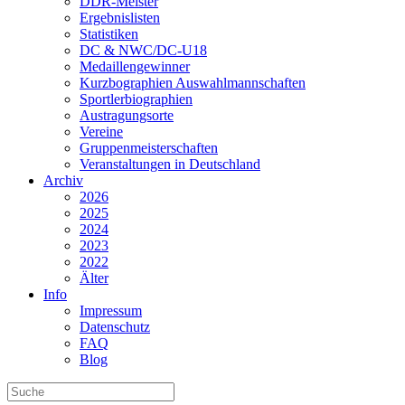
DDR-Meister
Ergebnislisten
Statistiken
DC & NWC/DC-U18
Medaillengewinner
Kurzbographien Auswahlmannschaften
Sportlerbiographien
Austragungsorte
Vereine
Gruppenmeisterschaften
Veranstaltungen in Deutschland
Archiv
2026
2025
2024
2023
2022
Älter
Info
Impressum
Datenschutz
FAQ
Blog