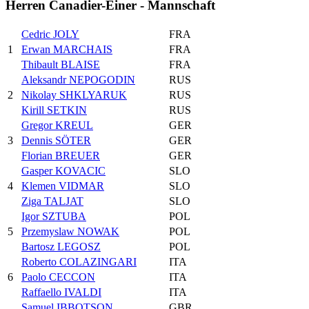
Herren Canadier-Einer - Mannschaft
Cedric JOLY
FRA
1
Erwan MARCHAIS
FRA
Thibault BLAISE
FRA
Aleksandr NEPOGODIN
RUS
2
Nikolay SHKLYARUK
RUS
Kirill SETKIN
RUS
Gregor KREUL
GER
3
Dennis SÖTER
GER
Florian BREUER
GER
Gasper KOVACIC
SLO
4
Klemen VIDMAR
SLO
Ziga TALJAT
SLO
Igor SZTUBA
POL
5
Przemyslaw NOWAK
POL
Bartosz LEGOSZ
POL
Roberto COLAZINGARI
ITA
6
Paolo CECCON
ITA
Raffaello IVALDI
ITA
Samuel IBBOTSON
GBR