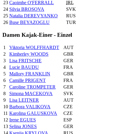
23
Caoimhe O'FERRALL
IRL
24
Silvia BROSOVA
SVK
25
Natalia DEREVYANKO
RUS
26
Buse BEYAZOGLU
TUR
Damen Kajak-Einer - Einzel
1
Viktoria WOLFFHARDT
AUT
2
Kimberley WOODS
GBR
3
Lisa FRITSCHE
GER
4
Lucie BAUDU
FRA
5
Mallory FRANKLIN
GBR
6
Camille PRIGENT
FRA
7
Caroline TROMPETER
GER
8
Simona MACEKOVA
SVK
9
Lisa LEITNER
AUT
10
Barbora VALIKOVA
CZE
11
Karolina GALUSKOVA
CZE
12
Irene EGUES
ESP
13
Selina JONES
GER
14
Kseniia KRYLOVA
RUS