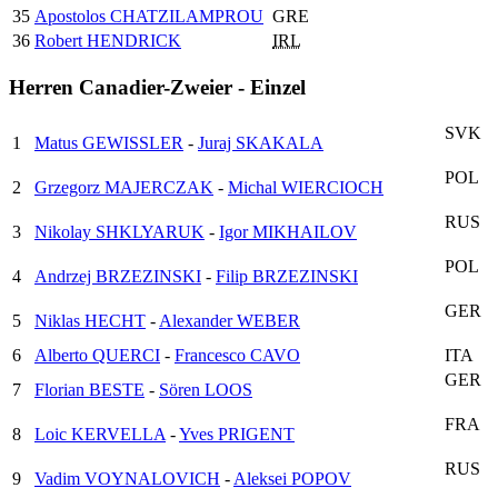
35
Apostolos CHATZILAMPROU
GRE
36
Robert HENDRICK
IRL
Herren Canadier-Zweier - Einzel
SVK
1
Matus GEWISSLER
-
Juraj SKAKALA
POL
2
Grzegorz MAJERCZAK
-
Michal WIERCIOCH
RUS
3
Nikolay SHKLYARUK
-
Igor MIKHAILOV
POL
4
Andrzej BRZEZINSKI
-
Filip BRZEZINSKI
GER
5
Niklas HECHT
-
Alexander WEBER
6
Alberto QUERCI
-
Francesco CAVO
ITA
GER
7
Florian BESTE
-
Sören LOOS
FRA
8
Loic KERVELLA
-
Yves PRIGENT
RUS
9
Vadim VOYNALOVICH
-
Aleksei POPOV