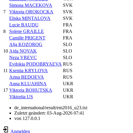
Simona MACEKOVA
SVK
7
Viktoria OROKOCKA
SVK
Eliska MINTALOVA
SVK
Lucie BAUDU
FRA
8
Solene GRAILLE
FRA
Camille PRIGENT
FRA
Alja KOZOROG
SLO
10
Ajda NOVAK
SLO
Neza VREVC
SLO
Evdokia PODOBRYAEVA
RUS
11
Kseniia KRYLOVA
RUS
Arina BEDOEVA
RUS
Anna KLUAHINA
UKR
17
Viktoria BOHUTSKA
UKR
Viktoriia US
UKR
de_international/result/em2016_u23.txt
Zuletzt geändert:
03-Aug-2026 07:41
von
127.0.0.1
Anmelden