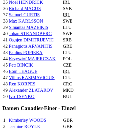
35
Noel HENDRICK
IRL
36
Richard MACUS
SVK
37
Samuel CURTIS
IRL
38
Max KARLSSON
SWE
39
Simantas MAZEIKIS
LTU
40
Johan STRANDBERG
SWE
41
Ognjen DIMITRIJEVIC
SRB
42
Panagiotis ARVANITIS
GRE
43
Paulius POPIERA
LTU
44
Krzysztof MAJERCZAK
POL
45
Petr BINCIK
CZE
46
Eoin TEAGUE
IRL
47
Villius RASIMAVICIUS
LTU
48
Ren KORPES
CRO
49
Alexander ZLATAROV
MKD
50
Ivo TSENKO
BUL
Damen Canadier-Einer - Einzel
1
Kimberley WOODS
GBR
2
Jasmine ROYLE
GBR