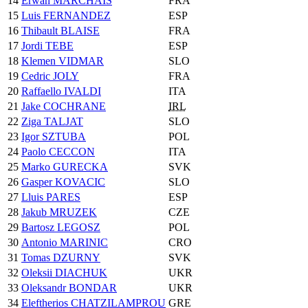
14
Erwan MARCHAIS
FRA
15
Luis FERNANDEZ
ESP
16
Thibault BLAISE
FRA
17
Jordi TEBE
ESP
18
Klemen VIDMAR
SLO
19
Cedric JOLY
FRA
20
Raffaello IVALDI
ITA
21
Jake COCHRANE
IRL
22
Ziga TALJAT
SLO
23
Igor SZTUBA
POL
24
Paolo CECCON
ITA
25
Marko GURECKA
SVK
26
Gasper KOVACIC
SLO
27
Lluis PARES
ESP
28
Jakub MRUZEK
CZE
29
Bartosz LEGOSZ
POL
30
Antonio MARINIC
CRO
31
Tomas DZURNY
SVK
32
Oleksii DIACHUK
UKR
33
Oleksandr BONDAR
UKR
34
Eleftherios CHATZILAMPROU
GRE