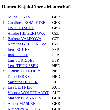
Damen Kajak-Einer - Mannschaft
Selina JONES
GER
1
Caroline TROMPETER
GER
Lisa FRITSCHE
GER
Amalie HILGERTOVA
CZE
2
Barbora VALIKOVA
CZE
Karolina GALUSKOVA
CZE
Irene EGUES
ESP
3
Julia CUCHI
ESP
Laia SORRIBES
ESP
Lena TEUNISSEN
NED
4
Claudia LEENDERS
NED
Dian DERKS
NED
Valentina DREIER
AUT
5
Lisa LEITNER
AUT
Viktoria WOLFFHARDT
AUT
Mallory FRANKLIN
GBR
6
Amber MASLEN
GBR
Kimberley WOODS
GBR