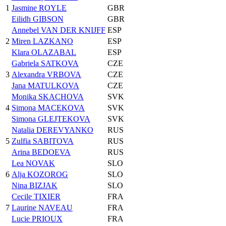
1
Jasmine ROYLE
GBR
Eilidh GIBSON
GBR
Annebel VAN DER KNIJFF
ESP
2
Miren LAZKANO
ESP
Klara OLAZABAL
ESP
Gabriela SATKOVA
CZE
3
Alexandra VRBOVA
CZE
Jana MATULKOVA
CZE
Monika SKACHOVA
SVK
4
Simona MACEKOVA
SVK
Simona GLEJTEKOVA
SVK
Natalia DEREVYANKO
RUS
5
Zulfia SABITOVA
RUS
Arina BEDOEVA
RUS
Lea NOVAK
SLO
6
Alja KOZOROG
SLO
Nina BIZJAK
SLO
Cecile TIXIER
FRA
7
Laurine NAVEAU
FRA
Lucie PRIOUX
FRA