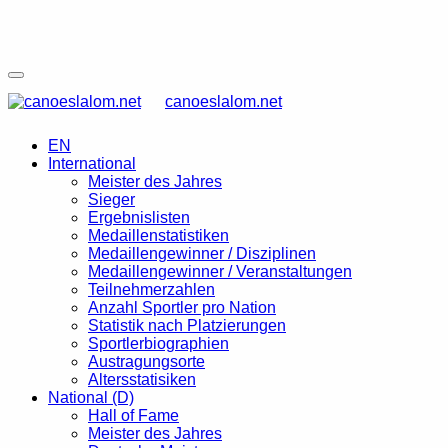
canoeslalom.net
EN
International
Meister des Jahres
Sieger
Ergebnislisten
Medaillenstatistiken
Medaillengewinner / Disziplinen
Medaillengewinner / Veranstaltungen
Teilnehmerzahlen
Anzahl Sportler pro Nation
Statistik nach Platzierungen
Sportlerbiographien
Austragungsorte
Altersstatisiken
National (D)
Hall of Fame
Meister des Jahres