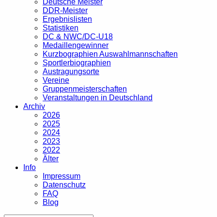
Deutsche Meister
DDR-Meister
Ergebnislisten
Statistiken
DC & NWC/DC-U18
Medaillengewinner
Kurzbographien Auswahlmannschaften
Sportlerbiographien
Austragungsorte
Vereine
Gruppenmeisterschaften
Veranstaltungen in Deutschland
Archiv
2026
2025
2024
2023
2022
Älter
Info
Impressum
Datenschutz
FAQ
Blog