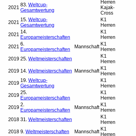
Herren
83.
Weltcup-
2021
Kajak-
Gesamtwertung
Cross
15.
Weltcup-
K1
2021
Gesamtwertung
Herren
14.
K1
2021
Europameisterschaften
Herren
6.
K1
2021
Mannschaft
Europameisterschaften
Herren
K1
2019
25.
Weltmeisterschaften
Herren
K1
2019
14.
Weltmeisterschaften
Mannschaft
Herren
19.
Weltcup-
K1
2019
Gesamtwertung
Herren
25.
K1
2019
Europameisterschaften
Herren
2.
K1
2019
Mannschaft
Europameisterschaften
Herren
K1
2018
31.
Weltmeisterschaften
Herren
K1
2018
9.
Weltmeisterschaften
Mannschaft
Herren