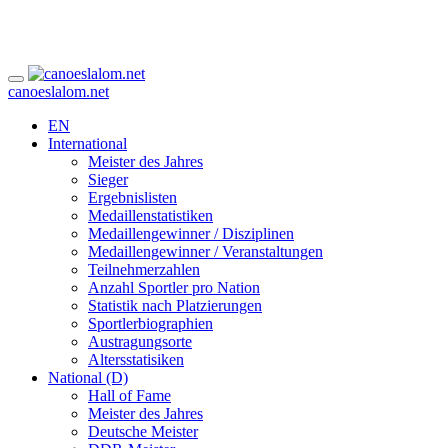
canoeslalom.net
EN
International
Meister des Jahres
Sieger
Ergebnislisten
Medaillenstatistiken
Medaillengewinner / Disziplinen
Medaillengewinner / Veranstaltungen
Teilnehmerzahlen
Anzahl Sportler pro Nation
Statistik nach Platzierungen
Sportlerbiographien
Austragungsorte
Altersstatisiken
National (D)
Hall of Fame
Meister des Jahres
Deutsche Meister