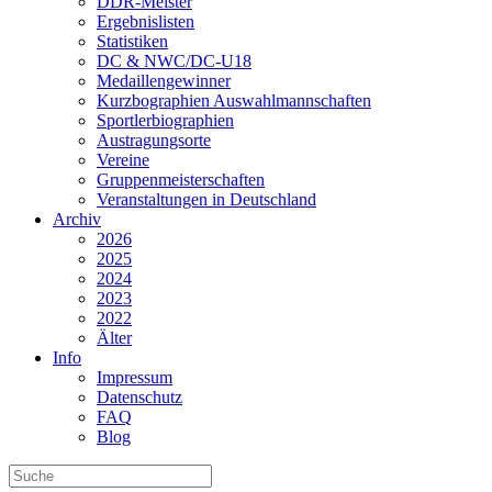
DDR-Meister
Ergebnislisten
Statistiken
DC & NWC/DC-U18
Medaillengewinner
Kurzbographien Auswahlmannschaften
Sportlerbiographien
Austragungsorte
Vereine
Gruppenmeisterschaften
Veranstaltungen in Deutschland
Archiv
2026
2025
2024
2023
2022
Älter
Info
Impressum
Datenschutz
FAQ
Blog