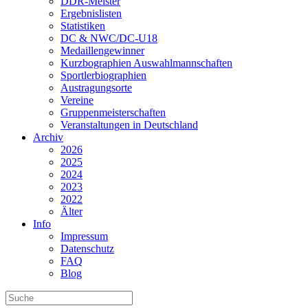
DDR-Meister
Ergebnislisten
Statistiken
DC & NWC/DC-U18
Medaillengewinner
Kurzbographien Auswahlmannschaften
Sportlerbiographien
Austragungsorte
Vereine
Gruppenmeisterschaften
Veranstaltungen in Deutschland
Archiv
2026
2025
2024
2023
2022
Älter
Info
Impressum
Datenschutz
FAQ
Blog