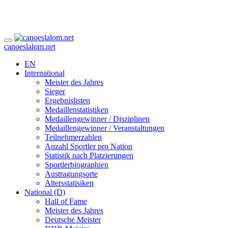
canoeslalom.net
EN
International
Meister des Jahres
Sieger
Ergebnislisten
Medaillenstatistiken
Medaillengewinner / Disziplinen
Medaillengewinner / Veranstaltungen
Teilnehmerzahlen
Anzahl Sportler pro Nation
Statistik nach Platzierungen
Sportlerbiographien
Austragungsorte
Altersstatisiken
National (D)
Hall of Fame
Meister des Jahres
Deutsche Meister