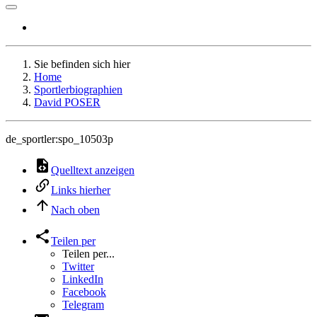
Sie befinden sich hier
Home
Sportlerbiographien
David POSER
de_sportler:spo_10503p
Quelltext anzeigen
Links hierher
Nach oben
Teilen per
Teilen per...
Twitter
LinkedIn
Facebook
Telegram