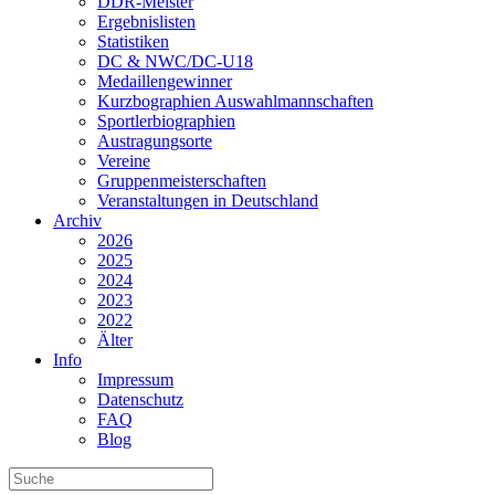
DDR-Meister
Ergebnislisten
Statistiken
DC & NWC/DC-U18
Medaillengewinner
Kurzbographien Auswahlmannschaften
Sportlerbiographien
Austragungsorte
Vereine
Gruppenmeisterschaften
Veranstaltungen in Deutschland
Archiv
2026
2025
2024
2023
2022
Älter
Info
Impressum
Datenschutz
FAQ
Blog