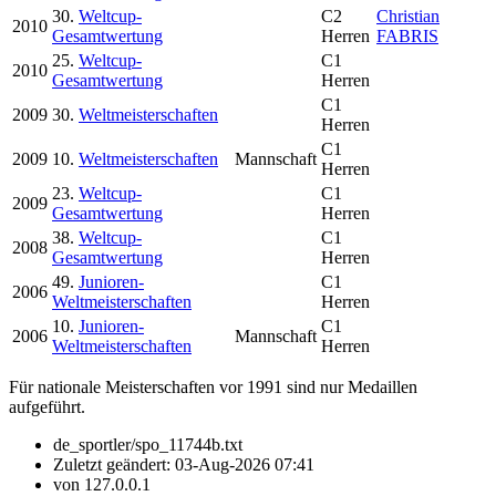
30.
Weltcup-
C2
Christian
2010
Gesamtwertung
Herren
FABRIS
25.
Weltcup-
C1
2010
Gesamtwertung
Herren
C1
2009
30.
Weltmeisterschaften
Herren
C1
2009
10.
Weltmeisterschaften
Mannschaft
Herren
23.
Weltcup-
C1
2009
Gesamtwertung
Herren
38.
Weltcup-
C1
2008
Gesamtwertung
Herren
49.
Junioren-
C1
2006
Weltmeisterschaften
Herren
10.
Junioren-
C1
2006
Mannschaft
Weltmeisterschaften
Herren
Für nationale Meisterschaften vor 1991 sind nur Medaillen
aufgeführt.
de_sportler/spo_11744b.txt
Zuletzt geändert:
03-Aug-2026 07:41
von
127.0.0.1