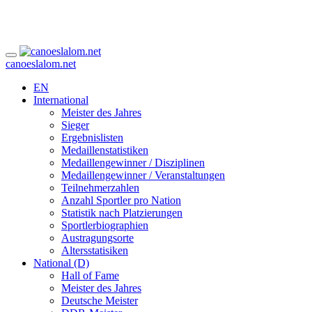
canoeslalom.net
EN
International
Meister des Jahres
Sieger
Ergebnislisten
Medaillenstatistiken
Medaillengewinner / Disziplinen
Medaillengewinner / Veranstaltungen
Teilnehmerzahlen
Anzahl Sportler pro Nation
Statistik nach Platzierungen
Sportlerbiographien
Austragungsorte
Altersstatisiken
National (D)
Hall of Fame
Meister des Jahres
Deutsche Meister