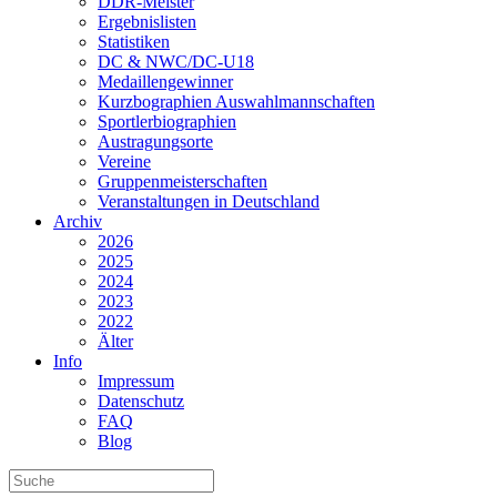
DDR-Meister
Ergebnislisten
Statistiken
DC & NWC/DC-U18
Medaillengewinner
Kurzbographien Auswahlmannschaften
Sportlerbiographien
Austragungsorte
Vereine
Gruppenmeisterschaften
Veranstaltungen in Deutschland
Archiv
2026
2025
2024
2023
2022
Älter
Info
Impressum
Datenschutz
FAQ
Blog