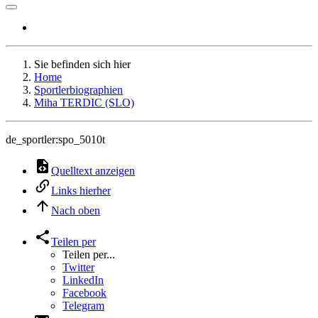
Sie befinden sich hier
Home
Sportlerbiographien
Miha TERDIC (SLO)
de_sportler:spo_5010t
Quelltext anzeigen
Links hierher
Nach oben
Teilen per
Teilen per...
Twitter
LinkedIn
Facebook
Telegram