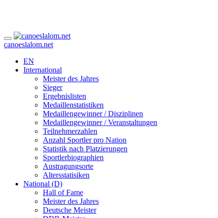
canoeslalom.net
EN
International
Meister des Jahres
Sieger
Ergebnislisten
Medaillenstatistiken
Medaillengewinner / Disziplinen
Medaillengewinner / Veranstaltungen
Teilnehmerzahlen
Anzahl Sportler pro Nation
Statistik nach Platzierungen
Sportlerbiographien
Austragungsorte
Altersstatisiken
National (D)
Hall of Fame
Meister des Jahres
Deutsche Meister